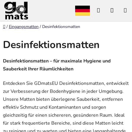
Zum
Suchen
WARE
Inhalt
springen
Startseite
/
Eingangsmatten
/
Desinfektionsmatten
Desinfektionsmatten
Desinfektionsmatten – für maximale Hygiene und
Sauberkeit Ihrer Räumlichkeiten
Entdecken Sie GDmatsEU Desinfektionsmatten, entwickelt
zur Verbesserung der Bodenhygiene in jeder Umgebung.
Unsere Matten bieten überlegene Sauberkeit, entfernen
effektiv Schmutz und Kontaminanten und sorgen
gleichzeitig für einen sichereren, gesünderen Raum. Ideal
für stark frequentierte Bereiche, sind diese Matten leicht
zu reinigen und zu warten und bieten eine langanhaltende