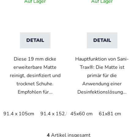
Trocknungszone -
Anwendung von
Auf Lager
Auf Lager
Charcoal/Black
Desinfektionslösung
DETAIL
DETAIL
Diese 19 mm dicke
Hauptfunktion von Sani-
erweiterbare Matte
Trax®: Die Matte ist
reinigt, desinfiziert und
primär für die
trocknet Schuhe.
Anwendung einer
Empfohlen für...
Desinfektionslösung...
91.4 x 105cm
91.4 x 152.5cm
45x60 cm
91.4 x 200cm
61x81 cm
4
Artikel insgesamt