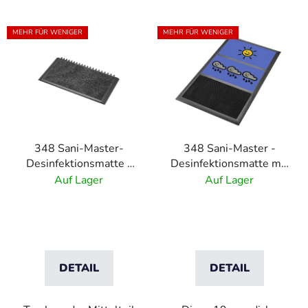
L
MEHR FÜR WENIGER
MEHR FÜR WENIGER
i
s
t
e
d
e
348 Sani-Master-
348 Sani-Master -
r
Desinfektionsmatte -
Desinfektionsmatte mit
P
Mittelteil -grau
Trocknungszone -
Auf Lager
Auf Lager
r
Charcoal/Black
o
d
u
k
DETAIL
DETAIL
t
e