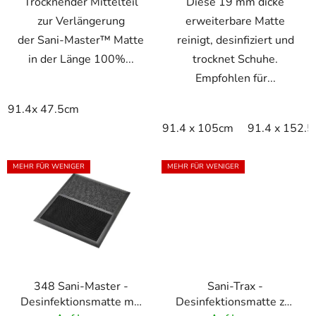
Trocknender Mittelteil
Diese 19 mm dicke
zur Verlängerung
erweiterbare Matte
der Sani-Master™ Matte
reinigt, desinfiziert und
in der Länge 100%...
trocknet Schuhe.
Empfohlen für...
91.4x 47.5cm
91.4 x 105cm
91.4 x 152.
MEHR FÜR WENIGER
MEHR FÜR WENIGER
348 Sani-Master -
Sani-Trax -
Desinfektionsmatte mit
Desinfektionsmatte zur