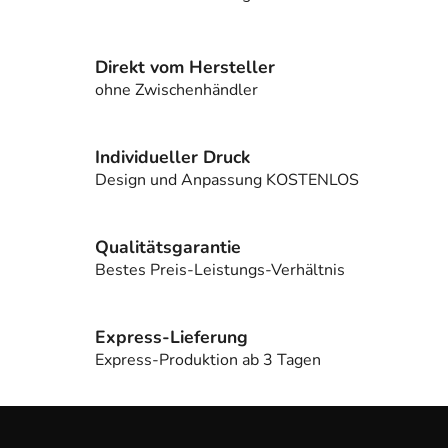
S
t
e
Direkt vom Hersteller
u
e
ohne Zwischenhändler
r
e
l
Individueller Druck
e
Design und Anpassung KOSTENLOS
m
e
n
Qualitätsgarantie
t
Bestes Preis-Leistungs-Verhältnis
e
d
e
Express-Lieferung
r
Express-Produktion ab 3 Tagen
L
i
F
s
u
t