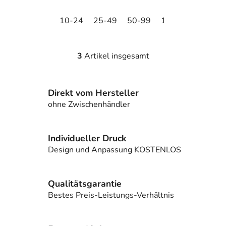
10-24
25-49
50-99
100-249
250-
3
Artikel insgesamt
S
t
e
Direkt vom Hersteller
u
e
ohne Zwischenhändler
r
e
l
Individueller Druck
e
Design und Anpassung KOSTENLOS
m
e
n
Qualitätsgarantie
t
Bestes Preis-Leistungs-Verhältnis
e
d