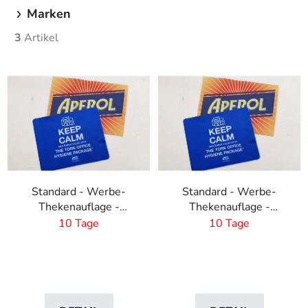
g
Marken
3
Artikel
L
i
s
t
e
d
e
Standard - Werbe-
Standard - Werbe-
r
Thekenauflage -
Thekenauflage -
P
eigenes Design-
eigenes Design-
10 Tage
10 Tage
r
820x210 mm
600x190 mm
o
d
u
k