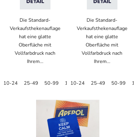
DETAIL
DETAIL
t
e
Die Standard-
Die Standard-
Verkaufsthekenauflage
Verkaufsthekenauflage
hat eine glatte
hat eine glatte
Oberfläche mit
Oberfläche mit
Vollfarbdruck nach
Vollfarbdruck nach
Ihrem...
Ihrem...
10-24
25-49
50-99
100-249
10-24
25-49
250-499
50-99
500+
1