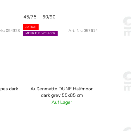
45/75
60/90
AKTION
Nr.:
054323
Art.-Nr.:
057614
MEHR FÜR WENIGER
pes dark
Außenmatte DUNE Halfmoon
dark grey 55x85 cm
Auf Lager