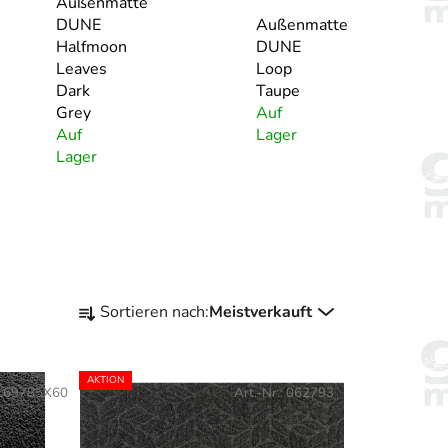
Außenmatte
DUNE
Außenmatte
Halfmoon
DUNE
Leaves
Loop
Dark
Taupe
Grey
Auf
Auf
Lager
Lager
P
Sortieren nach:
Meistverkauft
r
o
d
AKTION
169785X60
Art.-Nr.:
062793
u
k