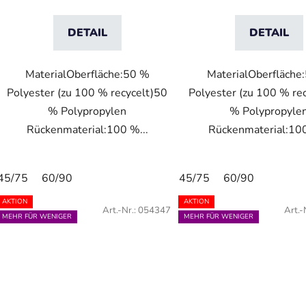
DETAIL
DETAIL
MaterialOberfläche:50 %
MaterialOberfläche
Polyester (zu 100 % recycelt)50
Polyester (zu 100 % re
% Polypropylen
% Polypropyle
Rückenmaterial:100 %...
Rückenmaterial:100
45/75
60/90
45/75
60/90
AKTION
AKTION
Art.-Nr.:
054347
Art.-
MEHR FÜR WENIGER
MEHR FÜR WENIGER