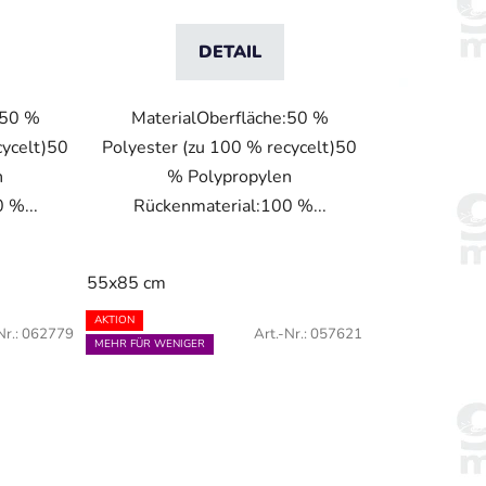
DETAIL
:50 %
MaterialOberfläche:50 %
cycelt)50
Polyester (zu 100 % recycelt)50
n
% Polypropylen
 %...
Rückenmaterial:100 %...
55x85 cm
AKTION
Nr.:
062779
Art.-Nr.:
057621
MEHR FÜR WENIGER