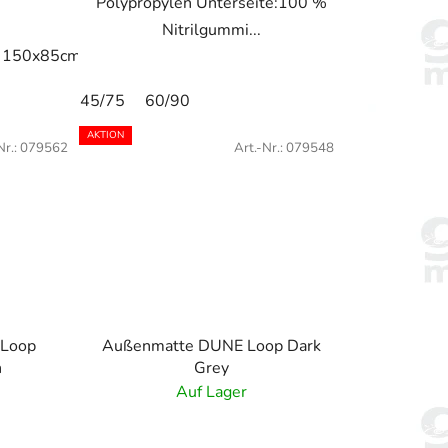
Polypropylen Unterseite:100 %
Nitrilgummi...
15cm
150x85cm
175x115cm
200x115cm
240x115cm
25
45/75
60/90
AKTION
Nr.:
079562
Art.-Nr.:
079548
 Loop
Außenmatte DUNE Loop Dark
n
Grey
Auf Lager