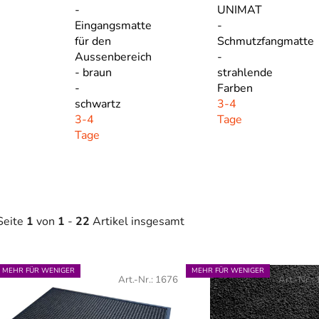
-
UNIMAT
Eingangsmatte
-
für den
Schmutzfangmatte
Aussenbereich
-
- braun
strahlende
-
Farben
schwartz
3-4
3-4
Tage
Tage
Seite
1
von
1
-
22
Artikel insgesamt
L
MEHR FÜR WENIGER
MEHR FÜR WENIGER
Art.-Nr.:
1676
Art.-Nr.:
s