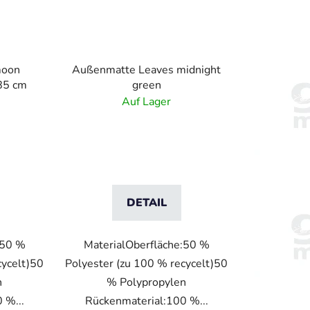
moon
Außenmatte Leaves midnight
85 cm
green
Auf Lager
DETAIL
:50 %
MaterialOberfläche:50 %
cycelt)50
Polyester (zu 100 % recycelt)50
n
% Polypropylen
 %...
Rückenmaterial:100 %...