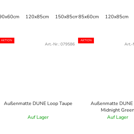
90x60cm
120x85cm
150x85cm
85x60cm
175x115cm
120x85cm
240x1
AKTION
AKTION
Art.-Nr.:
079586
Art.-
Außenmatte DUNE Loop Taupe
Außenmatte DUNE
Midnight Gree
Auf Lager
Auf Lager