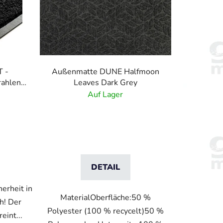
t
s
o
r
t
i
 -
Außenmatte DUNE Halfmoon
e
rahlende
Leaves Dark Grey
r
Auf Lager
u
n
g
DETAIL
herheit in
MaterialOberfläche:50 %
h! Der
Polyester (100 % recycelt)50 %
int...