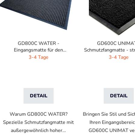
t
e
d
e
r
P
GD800C WATER -
GD600C UNIMAT
r
Eingangsmatte für den
Schmutzfangmatte - st
o
Aussenbereich - braun -
Farben
3-4 Tage
3-4 Tage
d
schwartz
u
k
t
e
DETAIL
DETAIL
Warum GD800C WATER?
Bringen Sie Stil und Sic
Spezielle Schmutzfangmatte mit
Ihren Eingangsbereic
außergewöhnlich hoher...
GD600C UNIMAT vere