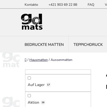
Zum
Kontakte
+421 903 69 22 88
FAQ
V
Inhalt
springen
BEDRUCKTE MATTEN
TEPPICHDRUCK
Startseite
/
Hausmatten
/
Aussenmatten
S
e
i
Auf Lager
t
17
e
n
Aktion
16
l