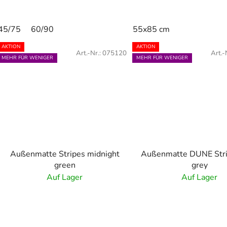
45/75
60/90
55x85 cm
AKTION
AKTION
Art.-Nr.:
075120
Art.-
MEHR FÜR WENIGER
MEHR FÜR WENIGER
Außenmatte Stripes midnight
Außenmatte DUNE Stri
green
grey
Auf Lager
Auf Lager