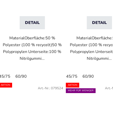
DETAIL
DETAIL
MaterialOberfläche:50 %
MaterialOberfläche
Polyester (100 % recycelt)50 %
Polyester (100 % recy
Polypropylen Unterseite:100 %
Polypropylen Untersei
Nitrilgummi...
Nitrilgummi...
45/75
60/90
45/75
60/90
AKTION
AKTION
Art.-Nr.:
079524
Art.-
MEHR FÜR WENIGER