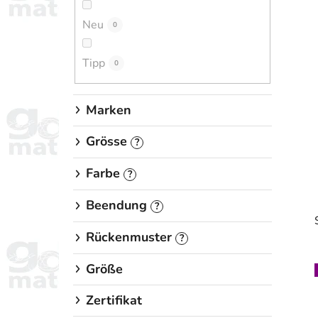
e
Neu
i
0
s
Tipp
t
0
e
Marken
Grösse
?
Farbe
?
Beendung
?
Rückenmuster
?
Größe
i
Zertifikat