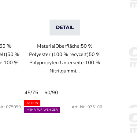
DETAIL
:50 %
MaterialOberfläche:50 %
celt)50 %
Polyester (100 % recycelt)50 %
te:100 %
Polypropylen Unterseite:100 %
Nitrilgummi...
45/75
60/90
AKTION
Nr.:
075090
Art.-Nr.:
075106
MEHR FÜR WENIGER