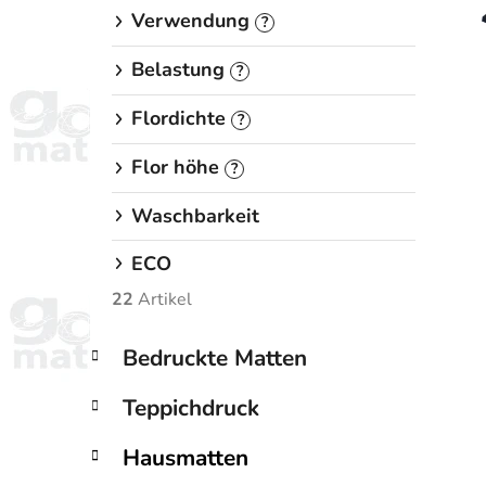
Verwendung
?
Belastung
?
Flordichte
?
Flor höhe
?
Waschbarkeit
ECO
22
Artikel
K
Kategorien
Bedruckte Matten
a
überspringen
t
Teppichdruck
e
g
Hausmatten
o