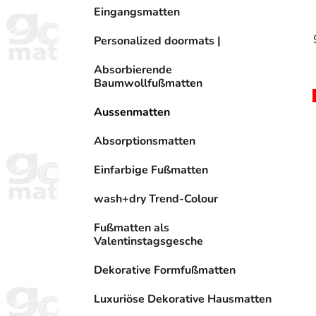
r
Eingangsmatten
i
e
Personalized doormats |
n
Absorbierende
Baumwollfußmatten
Aussenmatten
Absorptionsmatten
Einfarbige Fußmatten
wash+dry Trend-Colour
Fußmatten als
Valentinstagsgesche
Dekorative Formfußmatten
Luxuriöse Dekorative Hausmatten