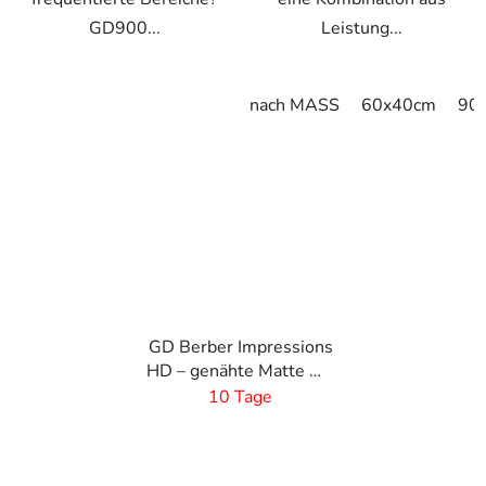
GD900...
Leistung...
nach MASS
60x40cm
90
GD Berber Impressions
HD – genähte Matte mit
Logo
10 Tage