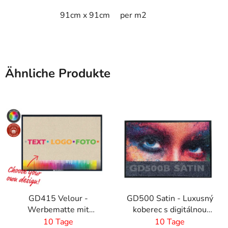
91cm x 91cm
per m2
Ähnliche Produkte
GD415 Velour -
GD500 Satin - Luxusný
Werbematte mit
koberec s digitálnou
realistischem Druck-4
potlačou a absorbčnou
10 Tage
10 Tage