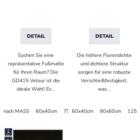
mm Flor-2 cm
vrstvou
Gummirand
DETAIL
DETAIL
Suchen Sie eine
Die höhere Florendichte
repräsentative Fußmatte
und dichtere Struktur
für Ihren Raum? Die
sorgen für eine robuste
GD415 Velour ist die
Verschleißfestigkeit,
ideale Wahl! Es...
was...
nach MASS
60x40cm
75x50cm
60x40cm
75x60cm
90x60cm
85x60c
115x