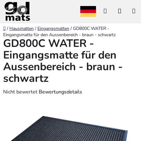
Zum
Suchen
WARE
Inhalt
springen
Startseite
/
Hausmatten
/
Eingangsmatten
/
GD800C WATER -
Eingangsmatte für den Aussenbereich - braun - schwartz
GD800C WATER -
Eingangsmatte für den
Aussenbereich - braun -
schwartz
Die
Nicht bewertet
Bewertungsdetails
durchschnittliche
Produktbewertung
ist
0,0
von