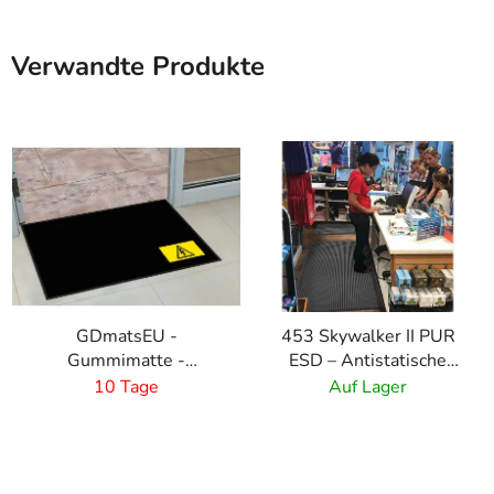
Verwandte Produkte
GDmatsEU -
453 Skywalker II PUR
Gummimatte -
ESD – Antistatische
Signature
Polyurethanmatte mit
10 Tage
Auf Lager
Kieselmuster