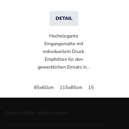
DETAIL
Hochelegante
Eingangsmatte mit
individuellem Druck.
Empfohlen für den
gewerblichen Einsatz in...
85x60cm
115x85cm
150x85cm
180x
F
u
Newsletter abonnieren
ß
z
Legen Sie Ihre E-Mail ein und wir werden Ihnen