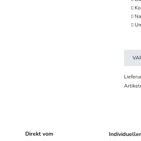
Ko
Na
Um
VA
Lieferu
Artike
Direkt vom
Individuelle