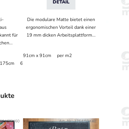
DETAIL
i-
Die modulare Matte bietet einen
aus
ergonomischen Vorteil dank einer
kannt für
19 mm dicken Arbeitsplattform...
hen...
91cm x 91cm
per m2
 175cm
65cm x 90cm
90cm x 125cm
90cm x 155cm
dukte
624/85X60
Art.-Nr.:
3764/60X40