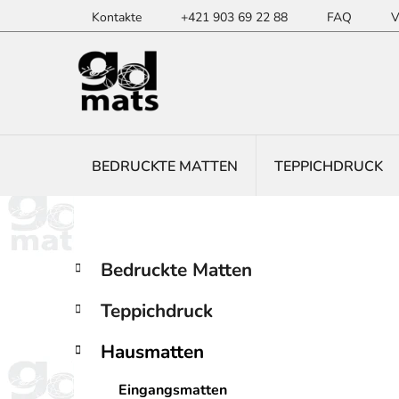
Zum
Kontakte
+421 903 69 22 88
FAQ
V
Inhalt
springen
BEDRUCKTE MATTEN
TEPPICHDRUCK
S
K
Kategorien
Bedruckte Matten
a
überspringen
e
t
i
Teppichdruck
e
t
g
e
Hausmatten
o
n
r
Eingangsmatten
i