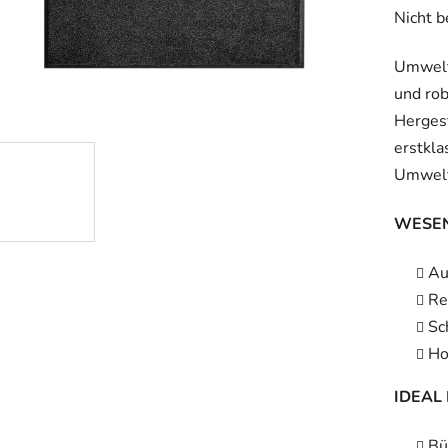
Die
Nicht 
durchsc
Umwelt
Produk
und rob
ist
Hergest
0,0
erstkla
von
Umwelt
5
Sternen
WESEN
Au
Re
Sc
Ho
IDEAL 
Bü