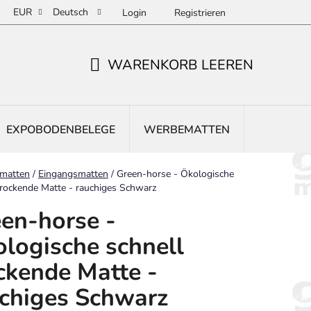
EUR
Deutsch
Login
Registrieren
WARENKORB LEEREN
WARENKORB
EXPOBODENBELEGE
WERBEMATTEN
EINGANG
ite
matten
/
Eingangsmatten
/
Green-horse - Ökologische
trockende Matte - rauchiges Schwarz
en-horse -
logische schnell
ckende Matte -
chiges Schwarz