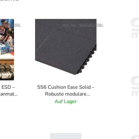
53S0023BL
Art.-Nr.:
556S0033BL
R ESD –
556 Cushion Ease Solid –
hanmatte
Robuste modulare
er
Gummifliesen – Schwarz
Auf Lager