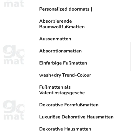
l
e
e
Personalized doormats |
n
i
Absorbierende
s
Baumwollfußmatten
t
e
Aussenmatten
Absorptionsmatten
Einfarbige Fußmatten
wash+dry Trend-Colour
Fußmatten als
Valentinstagsgesche
Dekorative Formfußmatten
Luxuriöse Dekorative Hausmatten
Dekorative Hausmatten