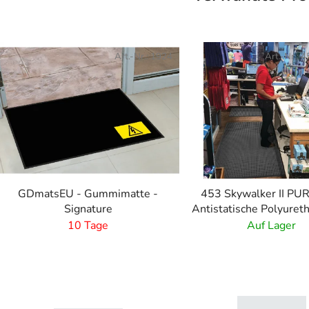
Art.-Nr.:
1924
Art.-Nr.:
4
GDmatsEU - Gummimatte -
453 Skywalker II PU
Signature
Antistatische Polyuret
mit Kieselmust
10 Tage
Auf Lager