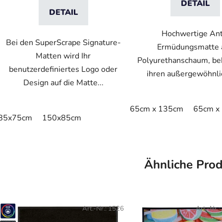
DETAIL
DETAIL
Hochwertige Ant
Bei den SuperScrape Signature-
Ermüdungsmatte 
Matten wird Ihr
Polyurethanschaum, be
benutzerdefiniertes Logo oder
ihren außergewöhnlic
Design auf die Matte...
65cm x 135cm
65cm x
85x75cm
150x85cm
Ähnliche Pro
Art.-Nr.:
1526
Art.-Nr.: