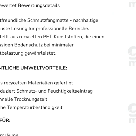
bewertet
Bewertungsdetails
hnittliche
freundliche Schmutzfangmatte - nachhaltige
tbewertung
uste Lösung für professionelle Bereiche.
ellt aus recycelten PET-Kunststoffen, die einen
ssigen Bodenschutz bei minimaler
belastung gewährleistet.
.
TLICHE UMWELTVORTEILE:
s recycelten Materialien gefertigt
duziert Schmutz- und Feuchtigkeitseintrag
hnelle Trocknungszeit
he Temperaturbeständigkeit
FÜR:
roräume