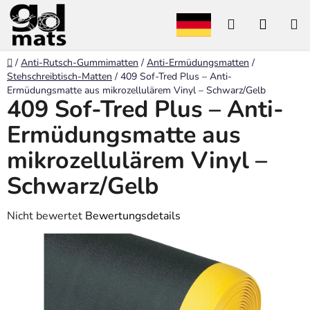
Zum
Suchen
WARE
Inhalt
springen
Startseite
/
Anti-Rutsch-Gummimatten
/
Anti-Ermüdungsmatten
/
Stehschreibtisch-Matten
/
409 Sof-Tred Plus – Anti-
Ermüdungsmatte aus mikrozellulärem Vinyl – Schwarz/Gelb
409 Sof-Tred Plus – Anti-
Ermüdungsmatte aus
mikrozellulärem Vinyl –
Schwarz/Gelb
Die
Nicht bewertet
Bewertungsdetails
durchschnittliche
Produktbewertung
ist
0,0
von