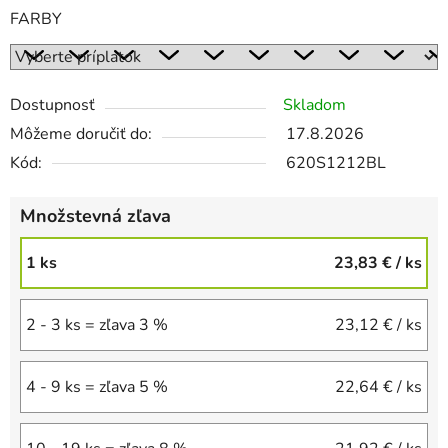
FARBY
Dostupnosť
Skladom
Môžeme doručiť do:
17.8.2026
Kód:
620S1212BL
Množstevná zľava
1 ks
23,83 €
/ ks
2 - 3 ks = zľava 3 %
23,12 €
/ ks
4 - 9 ks = zľava 5 %
22,64 €
/ ks