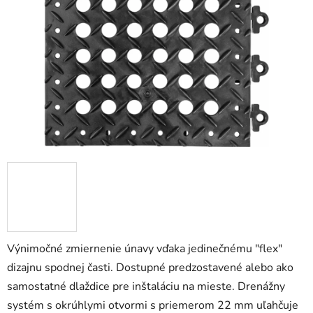
5
hviezdičiek.
Výnimočné zmiernenie únavy vďaka jedinečnému "flex"
dizajnu spodnej časti. Dostupné predzostavené alebo ako
samostatné dlaždice pre inštaláciu na mieste. Drenážny
systém s okrúhlymi otvormi s priemerom 22 mm uľahčuje