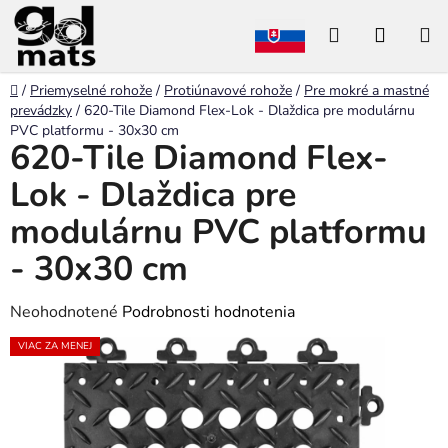
Prejsť
Hľadať
NÁKU
na
obsah
KOŠÍK
Domov
/
Priemyselné rohože
/
Protiúnavové rohože
/
Pre mokré a mastné
prevádzky
/
620-Tile Diamond Flex-Lok - Dlaždica pre modulárnu
PVC platformu - 30x30 cm
620-Tile Diamond Flex-
Lok - Dlaždica pre
modulárnu PVC platformu
- 30x30 cm
Priemerné
Neohodnotené
Podrobnosti hodnotenia
hodnotenie
VIAC ZA MENEJ
produktu
je
0,0
z