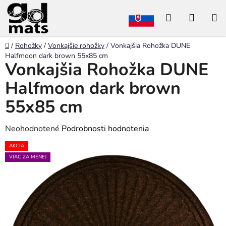
Prejsť
Hľadať
NÁKU
na
obsah
KOŠÍK
Domov
/
Rohožky
/
Vonkajšie rohožky
/
Vonkajšia Rohožka DUNE
Halfmoon dark brown 55x85 cm
Vonkajšia Rohožka DUNE
Halfmoon dark brown
55x85 cm
Priemerné
Neohodnotené
Podrobnosti hodnotenia
hodnotenie
AKCIA
produktu
VIAC ZA MENEJ
je
0,0
z
5
hviezdičiek.