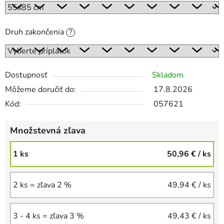
Druh zakončenia
?
Dostupnosť
Skladom
Môžeme doručiť do:
17.8.2026
Kód:
057621
Množstevná zľava
1 ks
50,96 €
/ ks
2 ks = zľava 2 %
49,94 €
/ ks
3 - 4 ks = zľava 3 %
49,43 €
/ ks