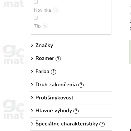
n
Novinka
e
0
l
Tip
0
Značky
Rozmer
?
Farba
?
Druh zakončenia
?
Protišmykovosť
Hlavné výhody
?
Špeciálne charakteristiky
?