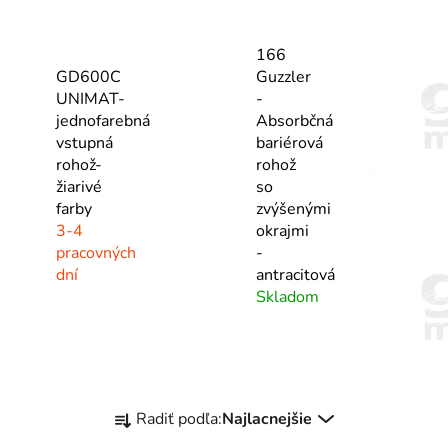
166
GD600C
Guzzler
UNIMAT-
-
jednofarebná
Absorbčná
vstupná
bariérová
rohož-
rohož
žiarivé
so
farby
zvýšenými
3-4
okrajmi
pracovných
-
dní
antracitová
Skladom
R
Radiť podľa:
Najlacnejšie
a