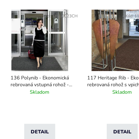
V
ý
Kód:
136S0023CH
Kód:
1
p
s
p
r
o
d
136 Polynib - Ekonomická
117 Heritage Rib - Ek
u
rebrovaná vstupná rohož -
rebrovaná rohož s vpi
k
antracitová
vlasom - antracit
Skladom
Skladom
t
o
v
DETAIL
DETAIL