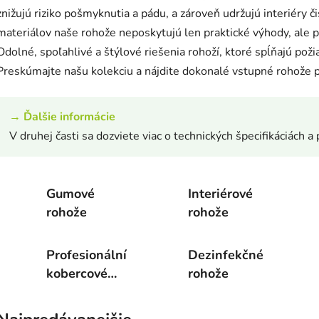
znižujú riziko pošmyknutia a pádu, a zároveň udržujú interiéry 
materiálov naše rohože neposkytujú len praktické výhody, ale 
Odolné, spoľahlivé a štýlové riešenia rohoží, ktoré spĺňajú pož
Preskúmajte našu kolekciu a nájdite dokonalé vstupné rohože p
→
Ďalšie informácie
V druhej časti sa dozviete viac o technických špecifikáciách a 
Gumové
Interiérové
rohože
rohože
Profesionální
Dezinfekčné
kobercové
rohože
rohože