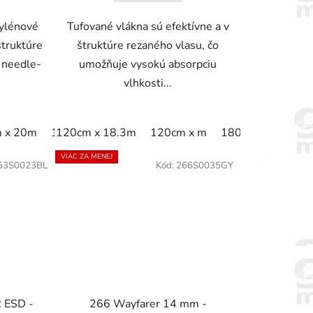
pylénové
Tufované vlákna sú efektívne a v
štruktúre
štruktúre rezaného vlasu, čo
 needle-
umožňuje vysokú absorpciu
vlhkosti...
4cm
 x 20m
200cm x 20m
120cm x 240cm
120cm x 18.3m
200cm x linm
120cm x m
120cm x m
60cm x 90cm
60cm x 90cm
180cm x 18.3m
90cm
90
VIAC ZA MENEJ
53S0023BL
Kód:
266S0035GY
R ESD -
266 Wayfarer 14 mm -