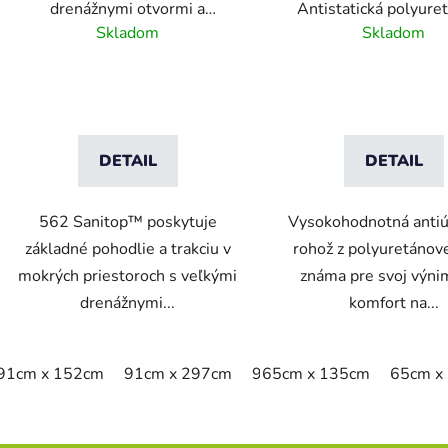
drenážnymi otvormi a
Antistatická polyure
tvarovanými hranami
rohož s kamienkovým
Skladom
Skladom
DETAIL
DETAIL
562 Sanitop™ poskytuje
Vysokohodnotná anti
základné pohodlie a trakciu v
rohož z polyuretánov
mokrých priestoroch s veľkými
známa pre svoj výn
drenážnymi...
komfort na...
91cm x 152cm
91cm x 297cm
91cm x 594cm
65cm x 135cm
65cm x
O
v