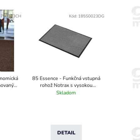
d
e
17S0023CH
Kód:
185S0023DG
n
i
e
p
r
o
d
u
onomická
85 Essence - Funkčná vstupná
k
chovaným
rohož Notrax s vysokou
t
ová
absorpciou - tmavo sivá
Skladom
o
v
DETAIL