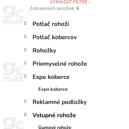
VYMAZAŤ FILTRE
Zobrazených položiek:
6
K
Preskočiť
Potlač rohoží
a
kategórie
i
t
Potlač kobercov
e
g
Rohožky
ó
r
Priemyselné rohože
i
e
Expo koberce
Expo koberce
Reklamné podložky
Vstupné rohože
Gumové rohože