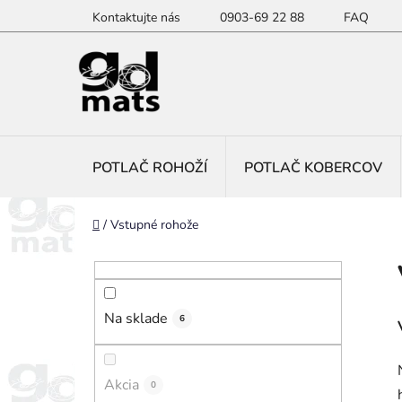
Prejsť
Kontaktujte nás
0903-69 22 88
FAQ
na
obsah
POTLAČ ROHOŽÍ
POTLAČ KOBERCOV
Domov
/
Vstupné rohože
B
o
č
Na sklade
n
6
ý
p
Akcia
0
a