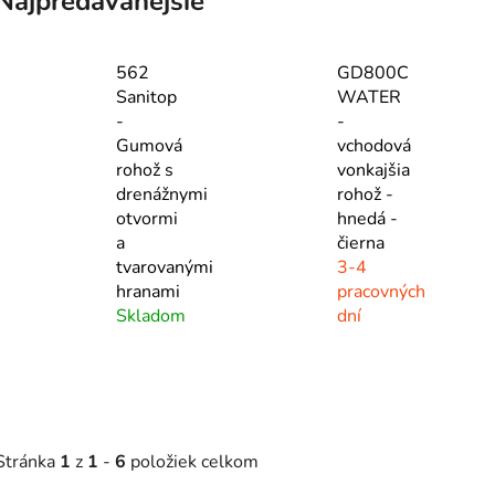
Najpredávanejšie
562
GD800C
Sanitop
WATER
-
-
Gumová
vchodová
rohož s
vonkajšia
drenážnymi
rohož -
otvormi
hnedá -
a
čierna
tvarovanými
3-4
hranami
pracovných
Skladom
dní
Stránka
1
z
1
-
6
položiek celkom