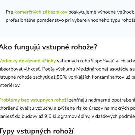
Pre
komerčných zákazníkov
poskytujeme výhodné veľkoobc
profesionálne poradenstvo pri výbere vhodného typu rohože
Ako fungujú vstupné rohože?
Vedecky dokázané účinky
vstupných rohoží spočívajú v ich sch
absorbovať vlhkosť. Podľa výskumu Medzinárodnej asociácie sa
vstupné rohože zachytiť až 80% vonkajších kontaminantov už pr
interiérov.
Problémy bez vstupných rohoží
zahŕňajú nadmerné opotrebenie
zhoršenú kvalitu vzduchu a zvýšené riziko úrazov na mokrých 
zaniesť do budovy až 9,6 kilogramov špiny, v dažďových podmi
Typy vstupných rohoží