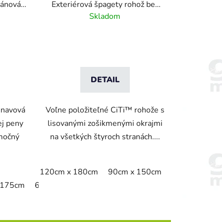
tánová
Exteriérová špagety rohož bez
 vzorom
podkladu - sivá
Skladom
DETAIL
únavová
Voľne položiteľné CiTi™ rohože s
ej peny
lisovanými zošikmenými okrajmi
imočný
na všetkých štyroch stranách....
120cm x 180cm
90cm x 150cm
 175cm
65cm x 90cm
90cm x 125cm
90cm x 155cm