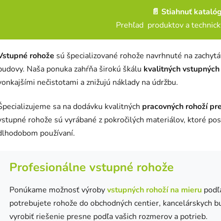
l
📄
Stiahnuť kataló
á
Prehľad produktov a technický
d
a
c
Vstupné rohože
sú špecializované rohože navrhnuté na zachytáv
i
budovy. Naša ponuka zahŕňa širokú škálu
kvalitných vstupných
e
vonkajšími nečistotami a znižujú náklady na údržbu.
p
r
v
Špecializujeme sa na dodávku kvalitných
pracovných rohoží pr
k
vstupné rohože sú vyrábané z pokročilých materiálov, ktoré pos
y
dlhodobom používaní.
v
ý
p
Profesionálne vstupné rohože
i
s
Ponúkame možnosť výroby
vstupných rohoží na mieru
podľa
u
potrebujete rohože do obchodných centier, kancelárskych 
vyrobiť riešenie presne podľa vašich rozmerov a potrieb.