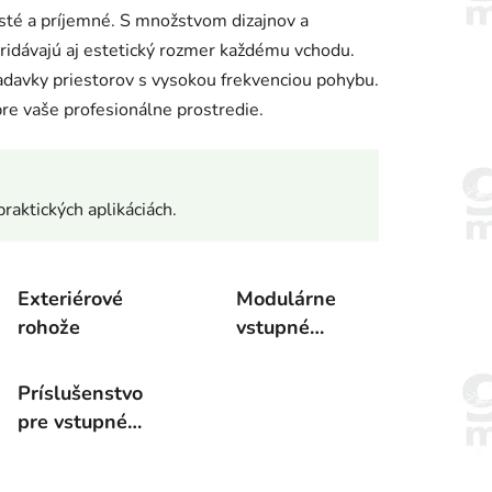
čisté a príjemné. S množstvom dizajnov a
pridávajú aj estetický rozmer každému vchodu.
iadavky priestorov s vysokou frekvenciou pohybu.
re vaše profesionálne prostredie.
praktických aplikáciách.
Exteriérové
Modulárne
rohože
vstupné
rohožové
systémy
Príslušenstvo
pre vstupné
rohože