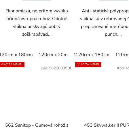
Ekonomická, no pritom vysoko
Anti-statické polypro
účinná vstupná rohož. Odolné
vlákna sú v rebrovanej 
vlákna poskytujú dobrý
prepichované metódou
zoškrabávací...
punch,...
120cm x 180cm
120cm x 20m
120cm x m
120cm x 180cm
122cm x 24
120cm
VIAC ZA MENEJ
VIAC ZA MENEJ
Kód:
562S0035BL
Kód:
4
562 Sanitop - Gumová rohož s
453 Skywalker II PU