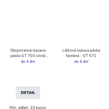
Obojstranná lepiacia
Látková lepiaca páska
páska GT 703 silná/
farebná - GT 571
tenká
do 4 dní
do 4 dní
DETAIL
Min. odber: 10 kusov