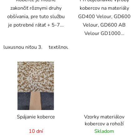
zakončiť rôznymi druhy
kobercov na materiály
obšívania, pre tuto službu
GD400 Velour, GD600
je potrebné rátať + 5-7...
Velour, GD600 AB
Velour GD1000...
luxusnou niťou 3.
textilnou páskou 4.
s luxusnou páskou
Spájanie koberce
Vzorky materiálov
kobercov a rohoží
10 dní
Skladom