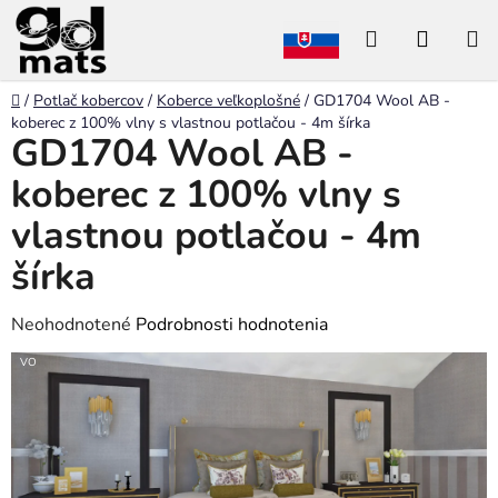
Prejsť
Hľadať
NÁKU
na
obsah
KOŠÍK
Domov
/
Potlač kobercov
/
Koberce veľkoplošné
/
GD1704 Wool AB -
koberec z 100% vlny s vlastnou potlačou - 4m šírka
GD1704 Wool AB -
koberec z 100% vlny s
vlastnou potlačou - 4m
šírka
Priemerné
Neohodnotené
Podrobnosti hodnotenia
hodnotenie
VO
produktu
je
0,0
z