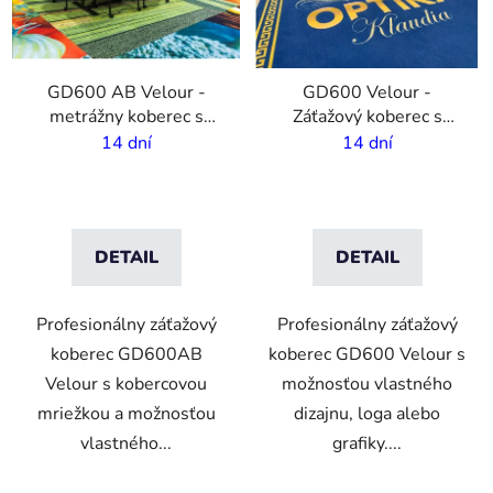
GD600 AB Velour -
GD600 Velour -
metrážny koberec s
Záťažový koberec s
vlastnou potlačou - 2m
potlačou - Dlhodobé
14 dní
14 dní
šírka
použitie
DETAIL
DETAIL
Profesionálny záťažový
Profesionálny záťažový
koberec GD600AB
koberec GD600 Velour s
Velour s kobercovou
možnosťou vlastného
mriežkou a možnosťou
dizajnu, loga alebo
vlastného...
grafiky....