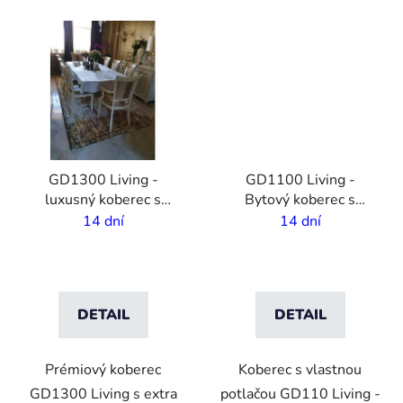
VO
VO
GD1300 Living -
GD1100 Living -
luxusný koberec s
Bytový koberec s
vlastnou potlačou - 10
vlastnou potlačou - 5,5
14 dní
14 dní
mm vlas - 2m šírka
mm vlas - 2 m šírka
DETAIL
DETAIL
Prémiový koberec
Koberec s vlastnou
GD1300 Living s extra
potlačou GD110 Living -