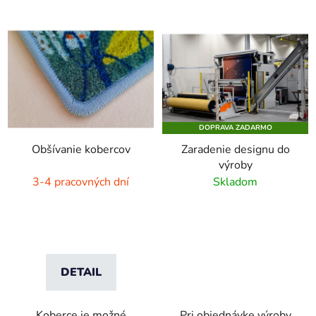
DOPRAVA ZADARMO
Obšívanie kobercov
Zaradenie designu do
výroby
3-4 pracovných dní
Skladom
DETAIL
Koberce je možné
Pri objednávke výroby