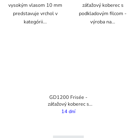
vysokým vlasom 10 mm
záťažový koberec s
predstavuje vrchol v
podkladovým filcom -
kategórii...
výroba na...
VO
GD1200 Frisée -
záťažový koberec s
vlastnou potlačou - 7
14 dní
mm vlas - 2m šírka