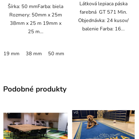
Látková lepiaca páska
Šírka: 50 mmFarba: biela
farebná GT 571 Min.
Rozmery: 50mm x 25m
Objednávka: 24 kusov/
38mm x 25 m 19mm x
balenie Farba: 16...
25 m...
19 mm
38 mm
50 mm
Podobné produkty
VO
VO