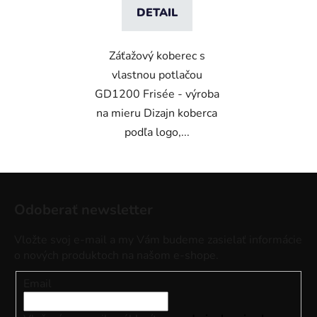
DETAIL
Záťažový koberec s
vlastnou potlačou
GD1200 Frisée - výroba
na mieru Dizajn koberca
podľa logo,...
Z
á
Odoberať newsletter
p
ä
Vložte svoj e-mail a my Vám budeme zasielať informácie
t
o nových produktoch na našom e-shope.
i
Email
e