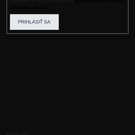
Vložením e-mailu súhlasíte s
podmienkami ochrany
osobných údajov
PRIHLÁSIŤ SA
Kontakt