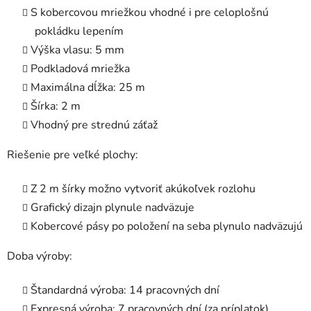
S kobercovou mriežkou vhodné i pre celoplošnú
pokládku lepením
Výška vlasu: 5 mm
Podkladová mriežka
Maximálna dĺžka: 25 m
Šírka: 2 m
Vhodný pre strednú záťaž
Riešenie pre veľké plochy:
Z 2 m šírky možno vytvoriť akúkoľvek rozlohu
Grafický dizajn plynule nadväzuje
Kobercové pásy po položení na seba plynulo nadväzujú
Doba výroby:
Štandardná výroba: 14 pracovných dní
Expresná výroba: 7 pracovných dní (za príplatok)