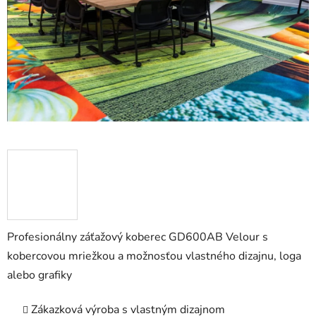
5
hviezdičiek.
Profesionálny záťažový koberec GD600AB Velour s
kobercovou mriežkou a možnosťou vlastného dizajnu, loga
alebo grafiky
Zákazková výroba s vlastným dizajnom