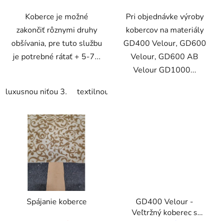
Koberce je možné
Pri objednávke výroby
zakončiť rôznymi druhy
kobercov na materiály
obšívania, pre tuto službu
GD400 Velour, GD600
je potrebné rátať + 5-7...
Velour, GD600 AB
Velour GD1000...
luxusnou niťou 3.
textilnou páskou 4.
s luxusnou páskou
VO
Spájanie koberce
GD400 Velour -
Veľtržný koberec s