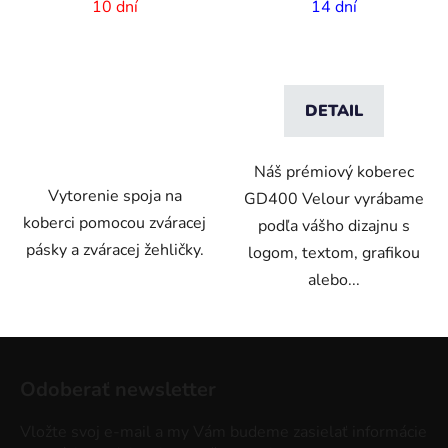
vlastnou potlačou - 2m
10 dní
14 dní
šírka
DETAIL
Náš prémiový koberec
Vytorenie spoja na
GD400 Velour vyrábame
koberci pomocou zváracej
podľa vášho dizajnu s
pásky a zváracej žehličky.
logom, textom, grafikou
alebo...
Z
á
Odoberať newsletter
p
ä
Vložte svoj e-mail a my Vám budeme zasielať informácie