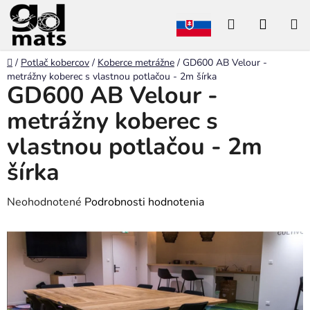
Prejsť
Hľadať
NÁKU
na
obsah
KOŠÍK
Domov
/
Potlač kobercov
/
Koberce metrážne
/
GD600 AB Velour -
metrážny koberec s vlastnou potlačou - 2m šírka
GD600 AB Velour -
metrážny koberec s
vlastnou potlačou - 2m
šírka
Priemerné
Neohodnotené
Podrobnosti hodnotenia
hodnotenie
VO
produktu
je
0,0
z