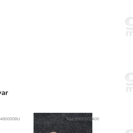
var
64B0000BU
Kód:
090C002400