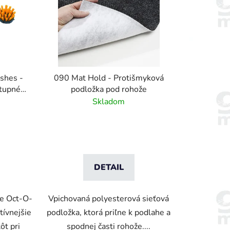
shes -
090 Mat Hold - Protišmyková
stupné
podložka pod rohože
my
Skladom
DETAIL
že Oct-O-
Vpichovaná polyesterová sieťová
ívnejšie
podložka, ktorá priľne k podlahe a
ôt pri
spodnej časti rohože....