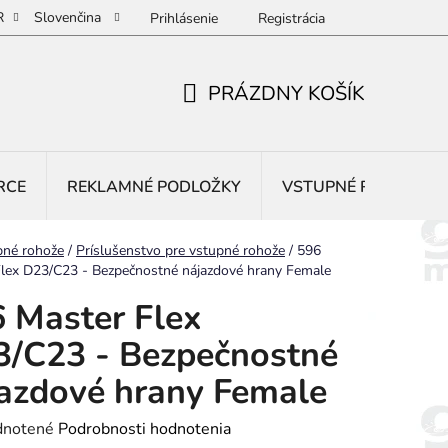
R
Slovenčina
Prihlásenie
Registrácia
PRÁZDNY KOŠÍK
NÁKUPNÝ
KOŠÍK
RCE
REKLAMNÉ PODLOŽKY
VSTUPNÉ ROHOŽE
pné rohože
/
Príslušenstvo pre vstupné rohože
/
596
Flex D23/C23 - Bezpečnostné nájazdové hrany Female
 Master Flex
/C23 - Bezpečnostné
azdové hrany Female
rné
notené
Podrobnosti hodnotenia