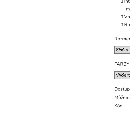
In
m
Vh
Ro
Rozme
FARBY
Dostup
Môžeme
Kód: