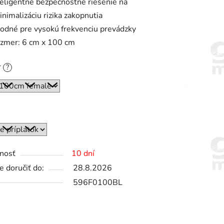
teligentné bezpečnostné riešenie na
inimalizáciu rizika zakopnutia
odné pre vysokú frekvenciu prevádzky
zmer: 6 cm x 100 cm
r
?
nosť
10 dní
 doručiť do:
28.8.2026
596F0100BL