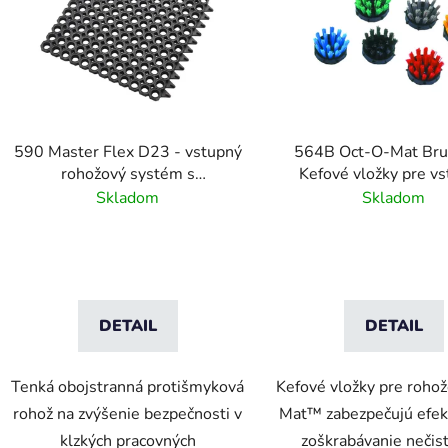
590 Master Flex D23 - vstupný
564B Oct-O-Mat Bru
rohožový systém s
Kefové vložky pre v
odvodňovacími otvormi
rohožové systé
Skladom
Skladom
DETAIL
DETAIL
Tenká obojstranná protišmyková
Kefové vložky pre roho
rohož na zvýšenie bezpečnosti v
Mat™ zabezpečujú efekt
klzkých pracovných
zoškrabávanie nečist