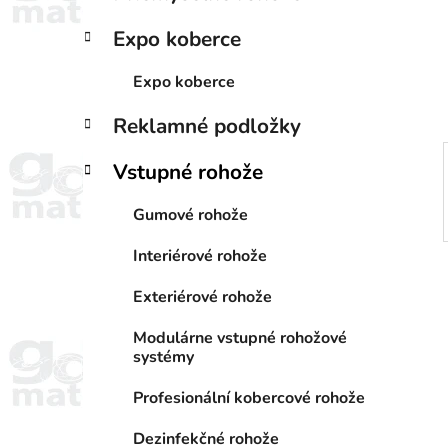
a
e
n
Expo koberce
e
l
Expo koberce
Reklamné podložky
Vstupné rohože
Gumové rohože
Interiérové rohože
Exteriérové rohože
Modulárne vstupné rohožové
systémy
Profesionální kobercové rohože
Dezinfekčné rohože