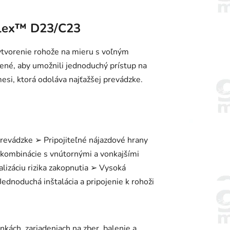
Flex™ D23/C23
tvorenie rohože na mieru s voľným
ené, aby umožnili jednoduchý prístup na
esi, ktorá odoláva najťažšej prevádzke.
revádzke ➢ Pripojiteľné nájazdové hrany
ombinácie s vnútornými a vonkajšími
izáciu rizika zakopnutia ➢ Vysoká
dnoduchá inštalácia a pripojenie k rohoži
ách, zariadeniach na zber, balenie a