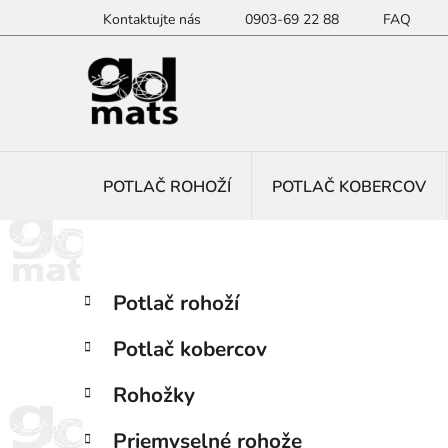
Prejsť
Kontaktujte nás
0903-69 22 88
FAQ
na
obsah
POTLAČ ROHOŽÍ
POTLAČ KOBERCOV
B
K
Preskočiť
Potlač rohoží
a
kategórie
o
t
č
Potlač kobercov
e
n
g
ý
Rohožky
ó
p
r
Priemyselné rohože
i