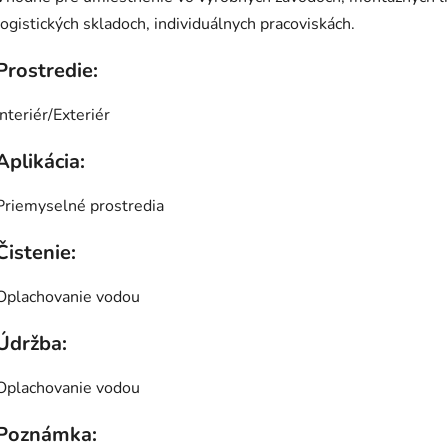
logistických skladoch, individuálnych pracoviskách.
Prostredie:
Interiér/Exteriér
Aplikácia:
Priemyselné prostredia
Čistenie:
Oplachovanie vodou
Údržba:
Oplachovanie vodou
Poznámka: