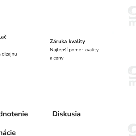
lač
Záruka kvality
Najlepší pomer kvality
 dizajnu
a ceny
dnotenie
Diskusia
mácie