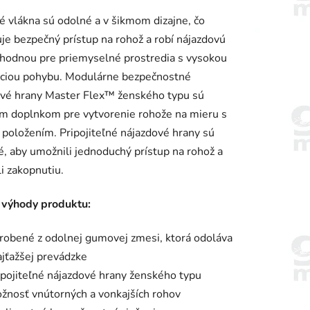
enie
vlákna sú odolné a v šikmom dizajne, čo
tu
e bezpečný prístup na rohož a robí nájazdovú
hodnou pre priemyselné prostredia s vysokou
nciou pohybu. Modulárne bezpečnostné
ové hrany Master Flex™ ženského typu sú
m doplnkom pre vytvorenie rohože na mieru s
iek.
položením. Pripojiteľné nájazdové hrany sú
, aby umožnili jednoduchý prístup na rohož a
li zakopnutiu.
 výhody produktu:
robené z odolnej gumovej zmesi, ktorá odoláva
ajťažšej prevádzke
ipojiteľné nájazdové hrany ženského typu
žnosť vnútorných a vonkajších rohov