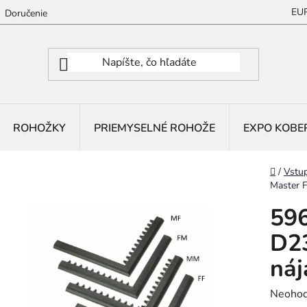
EU
Doručenie
ROHOŽKY
PRIEMYSELNÉ ROHOŽE
EXPO KOBE
Domov
/
Vstu
Master 
596
D23
náj
Prieme
Neohod