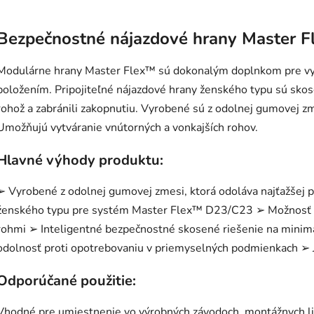
Bezpečnostné nájazdové hrany Master 
Modulárne hrany Master Flex™ sú dokonalým doplnkom pre vy
položením. Pripojiteľné nájazdové hrany ženského typu sú skos
rohož a zabránili zakopnutiu. Vyrobené sú z odolnej gumovej zm
Umožňujú vytváranie vnútorných a vonkajších rohov.
Hlavné výhody produktu:
➢ Vyrobené z odolnej gumovej zmesi, ktorá odoláva najťažšej p
ženského typu pre systém Master Flex™ D23/C23 ➢ Možnosť k
rohmi ➢ Inteligentné bezpečnostné skosené riešenie na minimal
odolnosť proti opotrebovaniu v priemyselných podmienkach ➢ Je
Odporúčané použitie:
Vhodné pre umiestnenie vo výrobných závodoch, montážnych link