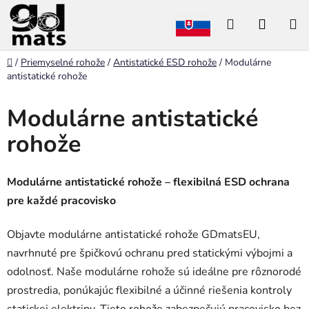
Prejsť
Hľadať
NÁKU
na
obsah
KOŠÍK
Domov
/
Priemyselné rohože
/
Antistatické ESD rohože
/
Modulárne
antistatické rohože
Modulárne antistatické
rohože
Modulárne antistatické rohože – flexibilná ESD ochrana
pre každé pracovisko
Objavte modulárne antistatické rohože GDmatsEU,
navrhnuté pre špičkovú ochranu pred statickými výbojmi a
odolnosť. Naše modulárne rohože sú ideálne pre rôznorodé
prostredia, ponúkajúc flexibilné a účinné riešenia kontroly
statickej elektriny. Tieto rohože zabezpečujú pracovisko bez