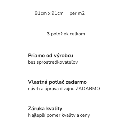
91cm x 91cm
per m2
3
položiek celkom
O
v
l
Priamo od výrobcu
á
d
bez sprostredkovateľov
a
c
i
Vlastná potlač zadarmo
e
návrh a úprava dizajnu ZADARMO
p
r
v
Záruka kvality
k
Najlepší pomer kvality a ceny
y
v