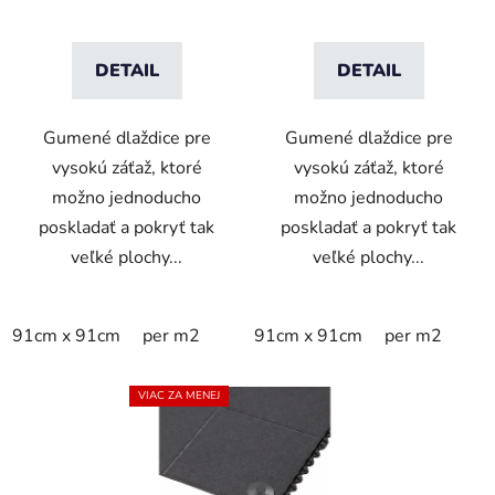
o
v
DETAIL
DETAIL
Gumené dlaždice pre
Gumené dlaždice pre
vysokú záťaž, ktoré
vysokú záťaž, ktoré
možno jednoducho
možno jednoducho
poskladať a pokryť tak
poskladať a pokryť tak
veľké plochy...
veľké plochy...
91cm x 91cm
per m2
91cm x 91cm
per m2
VIAC ZA MENEJ