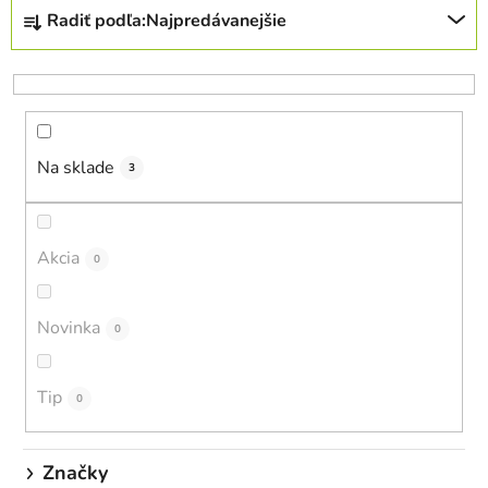
R
Radiť podľa:
Najpredávanejšie
a
d
e
n
i
Na sklade
e
3
p
r
o
Akcia
0
d
u
Novinka
0
k
t
o
Tip
0
v
Značky