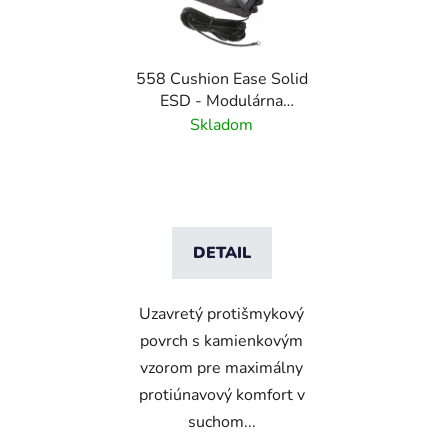
558 Cushion Ease Solid
ESD - Modulárna
antistatická
Skladom
protiúnavová rohož
DETAIL
Uzavretý protišmykový
povrch s kamienkovým
vzorom pre maximálny
protiúnavový komfort v
suchom...