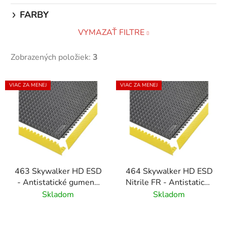
FARBY
VYMAZAŤ FILTRE
Zobrazených položiek:
3
V
VIAC ZA MENEJ
VIAC ZA MENEJ
ý
p
i
s
p
r
463 Skywalker HD ESD
464 Skywalker HD ESD
o
- Antistatické gumené
Nitrile FR - Antistatické
d
dlaždice s bublinovým
nitrilové dlaždice so
Skladom
Skladom
u
vzorom
spomaľovačom horenia
k
a bublinovým vzorom
t