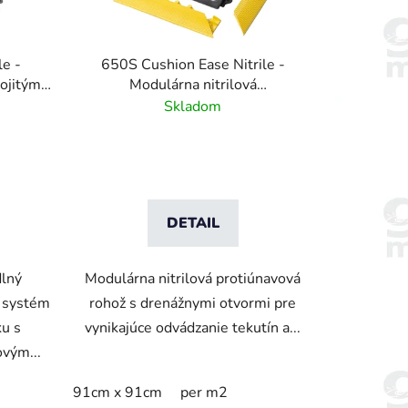
o
d
u
le -
650S Cushion Ease Nitrile -
k
ojitým
Modulárna nitrilová
t
émom
protiúnavová rohož s drenážnym
Skladom
o
systémom -91 cm x 91 cm
v
DETAIL
lný
Modulárna nitrilová protiúnavová
ý systém
rohož s drenážnymi otvormi pre
ku s
vynikajúce odvádzanie tekutín a...
vým...
91cm x 91cm
per m2