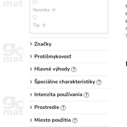
n
Novinka
e
0
l
Tip
0
Značky
Protišmykovosť
Hlavné výhody
?
Špeciálne charakteristiky
?
Intenzita používania
?
Prostredie
?
Miesto použitia
?