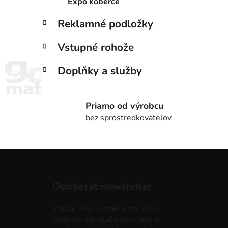
Expo koberce
Reklamné podložky
Vstupné rohože
Doplňky a služby
Priamo od výrobcu
bez sprostredkovateľov
Z
á
Odoberať newsletter
p
ä
Vložte svoj e-mail a my Vám
t
budeme zasielať informácie o