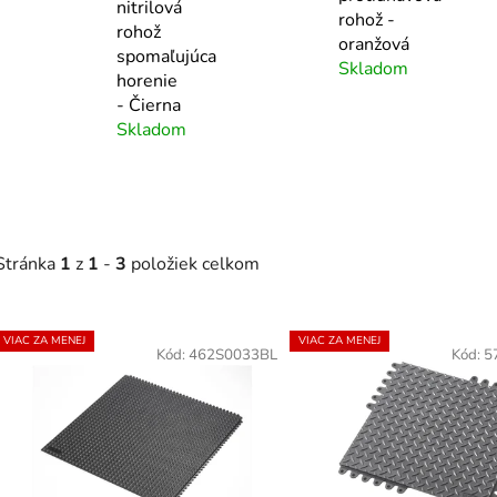
nitrilová
rohož -
rohož
oranžová
spomaľujúca
Skladom
horenie
- Čierna
Skladom
Stránka
1
z
1
-
3
položiek celkom
V
VIAC ZA MENEJ
VIAC ZA MENEJ
ý
Kód:
462S0033BL
Kód:
5
p
s
p