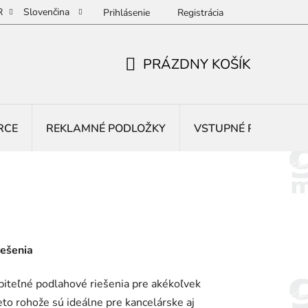
R
Slovenčina
Prihlásenie
Registrácia
PRÁZDNY KOŠÍK
NÁKUPNÝ
KOŠÍK
RCE
REKLAMNÉ PODLOŽKY
VSTUPNÉ ROHOŽE
iešenia
iteľné podlahové riešenia pre akékoľvek
ieto rohože sú ideálne pre kancelárske aj