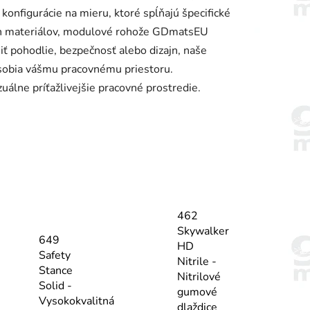
onfigurácie na mieru, ktoré spĺňajú špecifické
ých materiálov, modulové rohože GDmatsEU
iť pohodlie, bezpečnosť alebo dizajn, naše
ôsobia vášmu pracovnému priestoru.
álne príťažlivejšie pracovné prostredie.
462
Skywalker
649
HD
Safety
Nitrile -
Stance
Nitrilové
Solid -
gumové
Vysokokvalitná
dlaždice