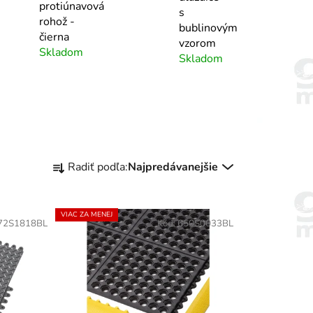
protiúnavová
s
rohož -
bublinovým
čierna
vzorom
Skladom
Skladom
R
Radiť podľa:
Najpredávanejšie
a
d
e
VIAC ZA MENEJ
72S1818BL
Kód:
650S0033BL
n
i
e
p
r