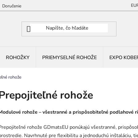
EU
Doručenie
ROHOŽKY
PRIEMYSELNÉ ROHOŽE
EXPO KOBE
eľné rohože
Prepojiteľné rohože
Modulové rohože – všestranné a prispôsobiteľné podlahové r
Prepojiteľné rohože GDmatsEU ponúkajú všestranné, prispôsob
prostredie. Navrhnuté pre flexibilitu a jednoduchú inštaláciu, t