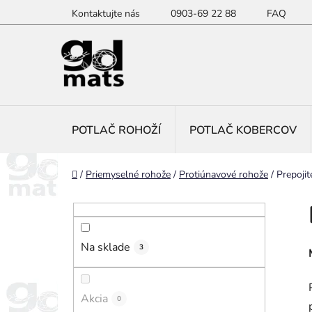
Prejsť
Kontaktujte nás
0903-69 22 88
FAQ
na
obsah
POTLAČ ROHOŽÍ
POTLAČ KOBERCOV
Domov
/
Priemyselné rohože
/
Protiúnavové rohože
/
Prepojit
B
o
č
Na sklade
n
3
ý
p
Akcia
0
a