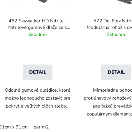
r
o
d
462 Skywalker HD Nitrile -
572 De-Flex Nitri
u
Nitrilové gumové dlaždice s
Modulárna rohož s dv
k
bublinovým vzorom
uzamykacím syst
Skladom
Skladom
t
o
v
DETAIL
DETAIL
Odolné gumové dlaždice, ktoré
Mimoriadne pohod
možno jednoducho zostaviť pre
protiúnavový rohožov
pokrytie veľkých plôch alebo...
pre ťažkú prevádz
populárnym diamanto
91cm x 91cm
per m2