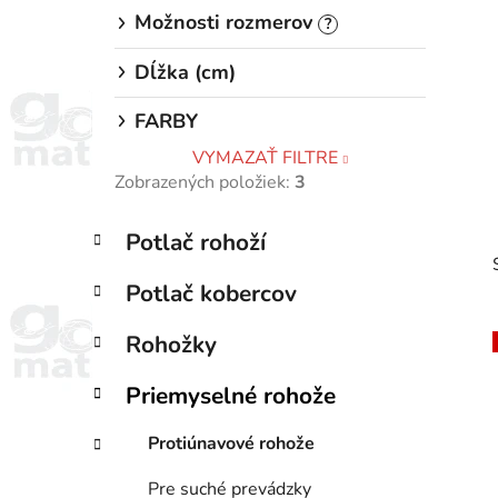
Možnosti rozmerov
?
Dĺžka (cm)
FARBY
VYMAZAŤ FILTRE
Zobrazených položiek:
3
K
Preskočiť
Potlač rohoží
a
kategórie
t
Potlač kobercov
e
g
Rohožky
ó
r
Priemyselné rohože
i
i
e
Protiúnavové rohože
Pre suché prevádzky