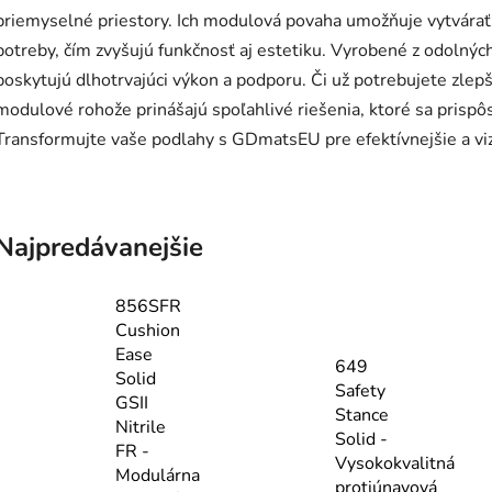
priemyselné priestory. Ich modulová povaha umožňuje vytvárať k
potreby, čím zvyšujú funkčnosť aj estetiku. Vyrobené z odoln
poskytujú dlhotrvajúci výkon a podporu. Či už potrebujete zlepš
modulové rohože prinášajú spoľahlivé riešenia, ktoré sa prisp
Transformujte vaše podlahy s GDmatsEU pre efektívnejšie a vizu
Najpredávanejšie
856SFR
Cushion
Ease
649
Solid
Safety
GSII
Stance
Nitrile
Solid -
FR -
Vysokokvalitná
Modulárna
protiúnavová