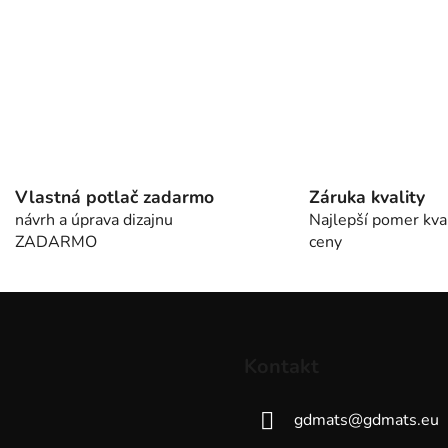
s
u
Vlastná potlač zadarmo
Záruka kvality
návrh a úprava dizajnu
Najlepší pomer kval
ZADARMO
ceny
Kontakt
gdmats
@
gdmats.eu