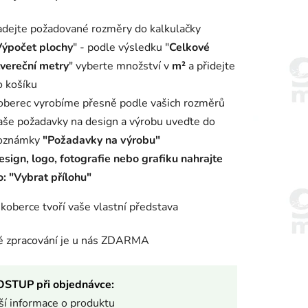
adejte požadované rozměry do kalkulačky
Výpočet plochy
" - podle výsledku "
Celkové
tvereční metry
" vyberte množství v
m²
a přidejte
o košíku
oberec vyrobíme přesně podle vašich rozměrů
aše požadavky na design a výrobu uveďte do
oznámky
"Požadavky na výrobu"
esign, logo, fotografie nebo grafiku nahrajte
o: "Vybrat přílohu"
koberce tvoří vaše vlastní představa
ké zpracování je u nás ZDARMA
OSTUP při objednávce:
lší informace o produktu