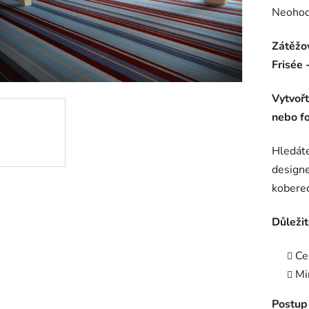
Průměr
Neoho
hodnoc
Zátěžo
produk
Frisée 
je
0,0
Vytvořt
z
nebo f
5
hvězdič
Hledáte
design
koberec
Důležit
Ce
Mi
Postup