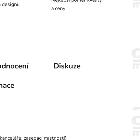
a designu
a ceny
dnocení
Diskuze
mace
kanceláře, zasedací místnosti)