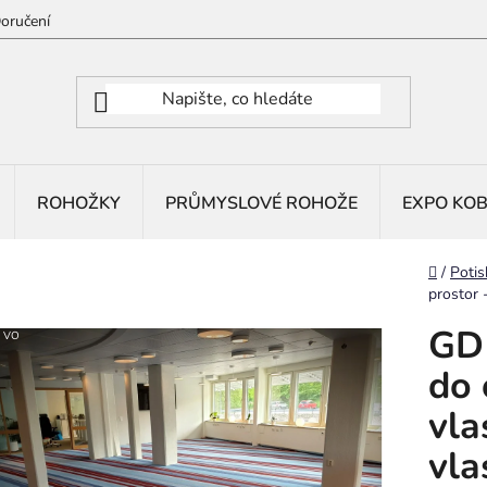
oručení
ROHOŽKY
PRŮMYSLOVÉ ROHOŽE
EXPO KO
Domů
/
Potis
prostor 
GD1
VO
do 
vla
vla