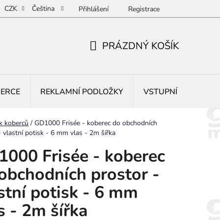
CZK
Čeština
Přihlášení
Registrace
PRÁZDNÝ KOŠÍK
NÁKUPNÍ
KOŠÍK
BERCE
REKLAMNÍ PODLOŽKY
VSTUPNÍ ROHOŽE
k koberců
/
GD1000 Frisée - koberec do obchodních
- vlastní potisk - 6 mm vlas - 2m šířka
000 Frisée - koberec
obchodních prostor -
stní potisk - 6 mm
s - 2m šířka