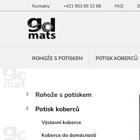
Přejít
Kontakty
+421 903 69 22 88
FAQ
D
na
obsah
ROHOŽE S POTISKEM
POTISK KOBERCŮ
P
K
Přeskočit
Rohože s potiskem
a
kategorie
o
t
s
Potisk koberců
e
t
g
r
Výstavní koberce
o
a
r
Koberce do domácnosti
i