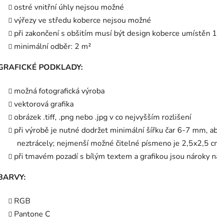
ostré vnitřní úhly nejsou možné
výřezy ve středu koberce nejsou možné
při zakončení s obšitím musí být design koberce umístěn 1
minimální odběr: 2 m²
GRAFICKÉ PODKLADY:
možná fotografická výroba
vektorová grafika
obrázek .tiff, .png nebo .jpg v co nejvyšším rozlišení
při výrobě je nutné dodržet minimální šířku čar 6-7 mm, aby
neztrácely; nejmenší možné čitelné písmeno je 2,5x2,5 
při tmavém pozadí s bílým textem a grafikou jsou nároky na
BARVY:
RGB
Pantone C