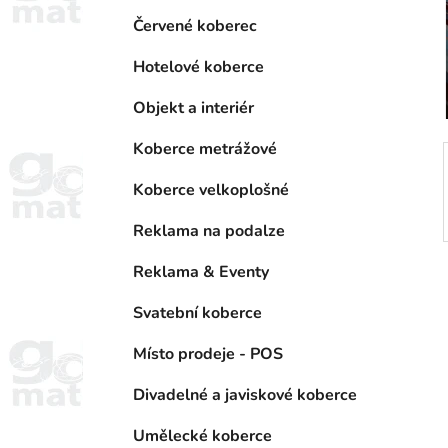
n
e
n
Červené koberec
í
Hotelové koberce
p
a
Objekt a interiér
n
Koberce metrážové
e
l
Koberce velkoplošné
Reklama na podalze
Reklama & Eventy
Svatební koberce
Místo prodeje - POS
Divadelné a javiskové koberce
Umělecké koberce