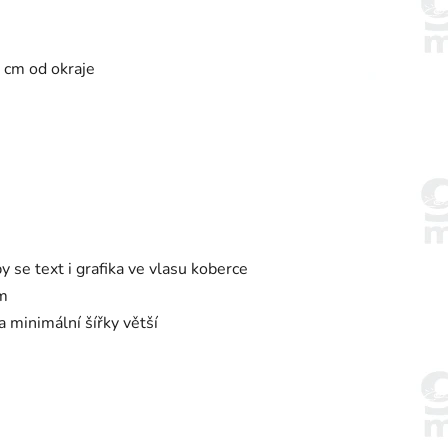
 cm od okraje
 se text i grafika ve vlasu koberce
cm
 minimální šířky větší