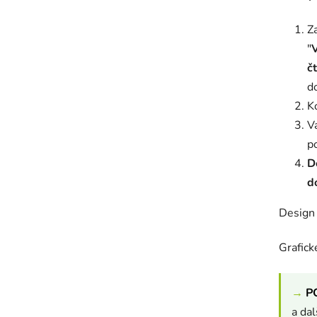
Z
"
č
d
K
V
p
D
d
Design 
Grafic
→
P
a da