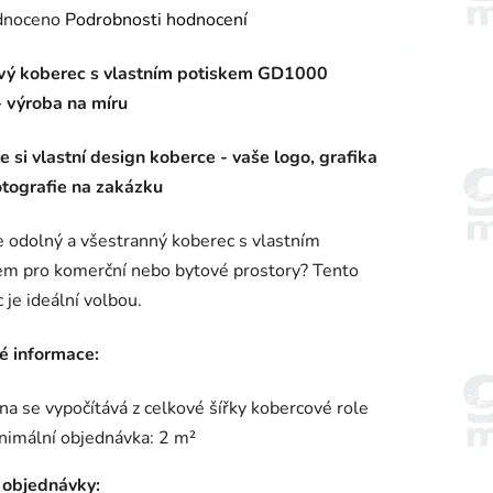
né
dnoceno
Podrobnosti hodnocení
ení
vý koberec s vlastním potiskem GD1000
tu
- výroba na míru
e si vlastní design koberce - vaše logo, grafika
otografie na zakázku
ek.
 odolný a všestranný koberec s vlastním
em pro komerční nebo bytové prostory? Tento
 je ideální volbou.
é informace:
na se vypočítává z celkové šířky kobercové role
nimální objednávka: 2 m²
 objednávky: