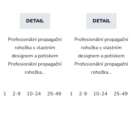
DETAIL
DETAIL
Profesionální propagační
Profesionální propagační
rohožka s vlastním
rohožka s vlastním
designem a potiskem
designem a potiskem
Profesionální propagační
Profesionální propagační
rohožka...
rohožka...
1
2-9
10-24
25-49
50-99
1
2-9
100-249
10-24
25-49
250-499