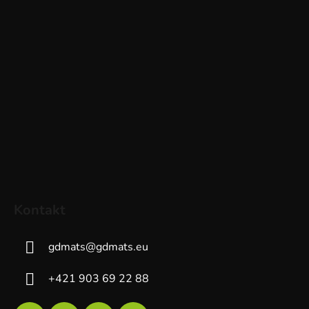
Kontakt
gdmats
@
gdmats.eu
+421 903 69 22 88