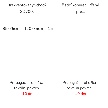
frekventovaný vchod?
čisticí koberec určený
GD700...
pro...
85x75cm
120x85cm
150x85cm
175x115cm
200x
Propagační rohožka -
Propagační rohožka -
textilní povrch -
textilní povrch -
75x50cm
150x300cm
10 dní
10 dní