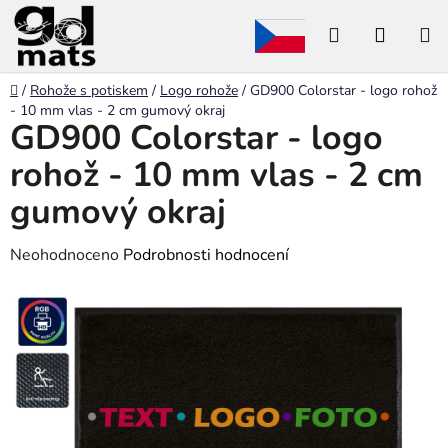
Přejít
Hledat
NÁKU
na
obsah
KOŠÍK
Domů
/
Rohože s potiskem
/
Logo rohože
/
GD900 Colorstar - logo rohož
- 10 mm vlas - 2 cm gumový okraj
GD900 Colorstar - logo
rohož - 10 mm vlas - 2 cm
gumový okraj
Průměrné
Neohodnoceno
Podrobnosti hodnocení
hodnocení
produktu
je
0,0
z
5
hvězdiček.