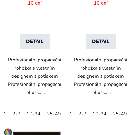
85x300 cm
115x180 cm
10 dní
10 dní
DETAIL
DETAIL
Profesionální propagační
Profesionální propagační
rohožka s vlastním
rohožka s vlastním
designem a potiskem
designem a potiskem
Profesionální propagační
Profesionální propagační
rohožka...
rohožka...
1
2-9
10-24
25-49
50-99
1
2-9
100-249
10-24
25-49
250-499