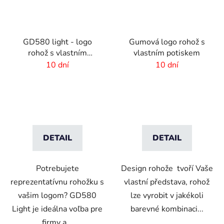
GD580 light - logo
Gumová logo rohož s
rohož s vlastním
vlastním potiskem
potiskem - 6 mm vlas
10 dní
10 dní
DETAIL
DETAIL
Potrebujete
Design rohože tvoří Vaše
reprezentatívnu rohožku s
vlastní představa, rohož
vašim logom? GD580
lze vyrobit v jakékoli
Light je ideálna voľba pre
barevné kombinaci...
firmy a...