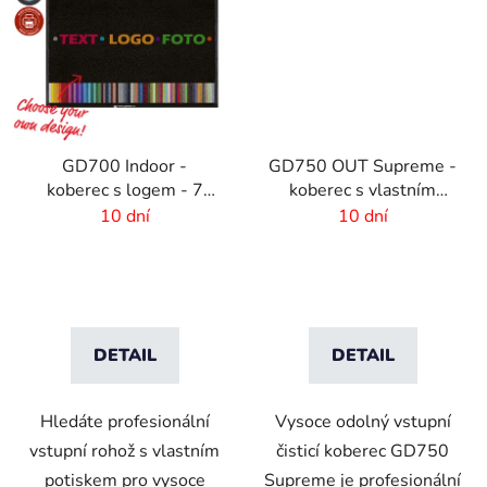
GD700 Indoor -
GD750 OUT Supreme -
koberec s logem - 7
koberec s vlastním
mm - 2 m gumový okraj
potiskem
10 dní
10 dní
DETAIL
DETAIL
Hledáte profesionální
Vysoce odolný vstupní
vstupní rohož s vlastním
čisticí koberec GD750
potiskem pro vysoce
Supreme je profesionální