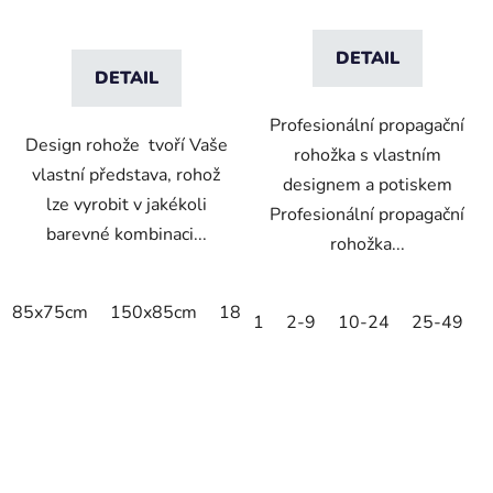
DETAIL
DETAIL
Profesionální propagační
Design rohože tvoří Vaše
rohožka s vlastním
vlastní představa, rohož
designem a potiskem
lze vyrobit v jakékoli
Profesionální propagační
barevné kombinaci...
rohožka...
85x75cm
150x85cm
180x115cm
250x150cm
1
2-9
10-24
25-49