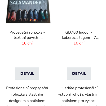
Propagační rohožka -
GD700 Indoor -
textilní povrch -
koberec s logem - 7
85x120 cm
mm - 2 m gumový okraj
10 dní
10 dní
DETAIL
DETAIL
Profesionální propagační
Hledáte profesionální
rohožka s vlastním
vstupní rohož s vlastním
designem a potiskem
potiskem pro vysoce