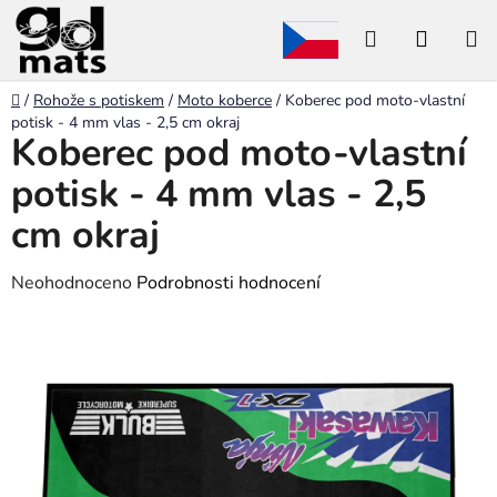
Přejít
Hledat
NÁKU
na
obsah
KOŠÍK
Domů
/
Rohože s potiskem
/
Moto koberce
/
Koberec pod moto-vlastní
potisk - 4 mm vlas - 2,5 cm okraj
Koberec pod moto-vlastní
potisk - 4 mm vlas - 2,5
cm okraj
Průměrné
Neohodnoceno
Podrobnosti hodnocení
hodnocení
produktu
je
0,0
z
5
hvězdiček.