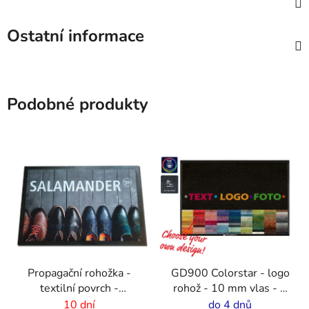
Ostatní informace
Podobné produkty
Propagační rohožka -
GD900 Colorstar - logo
textilní povrch -
rohož - 10 mm vlas - 2
75x50cm
cm gumový okraj
10 dní
do 4 dnů