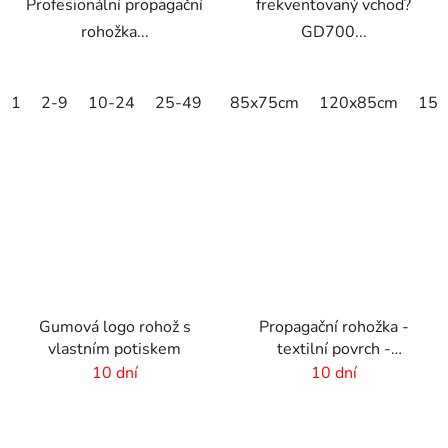
Profesionální propagační
frekventovaný vchod?
rohožka...
GD700...
1
2-9
10-24
25-49
50-99
85x75cm
100-249
120x85cm
250-499
150
Gumová logo rohož s
Propagační rohožka -
vlastním potiskem
textilní povrch -
85x300 cm
10 dní
10 dní