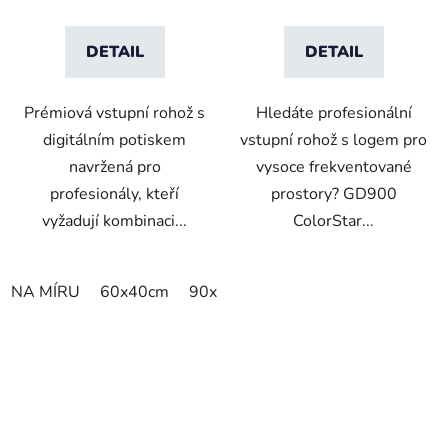
DETAIL
DETAIL
Prémiová vstupní rohož s
Hledáte profesionální
digitálním potiskem
vstupní rohož s logem pro
navržená pro
vysoce frekventované
profesionály, kteří
prostory? GD900
vyžadují kombinaci...
ColorStar...
NA MÍRU
60x40cm
90x60cm
60cm x 80cm
65cm 