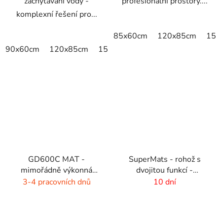
zachytávání vody -
profesionální prostory....
komplexní řešení pro...
85x60cm
120x85cm
150
90x60cm
120x85cm
150x85cm
175x115cm
240x
GD600C MAT -
SuperMats - rohož s
mimořádně výkonná
dvojitou funkcí -
čistící rohož - 9 barev s
seškrábání a utření
3-4 pracovních dnů
10 dní
melírem