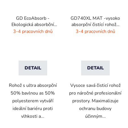
GD EcoAbsorb -
GD740XL MAT -vysoko
Ekologická absorbční
absorpční čistící rohož -
rohož - šedý melír
4 barvy
3-4 pracovních dnů
3-4 pracovních dnů
DETAIL
DETAIL
Rohož s ultra absorpční
Vysoce savá čisticí rohož
50% bavlnou as 50%
pro náročné profesionální
polyesterem vytváří
prostory. Maximalizuje
ideální bariéru proti
ochranu budovy
vlhkosti a...
účinným...