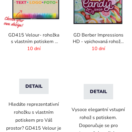
GD415 Velour- rohožka
GD Berber Impressions
s vlastním potiskem -
HD - vpichovaná rohož s
logem - 4 mm vlas
logem
10 dní
10 dní
DETAIL
DETAIL
Hledáte reprezentativní
Vysoce elegantní vstupní
rohožku s vlastním
rohož s potiskem.
potiskem pro Váš
Doporučuje se pro
prostor? GD415 Velour je