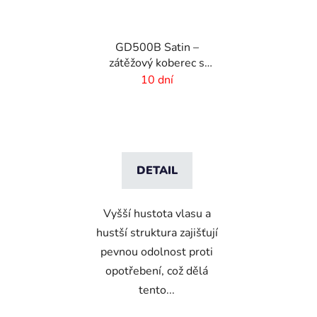
GD500B Satin –
zátěžový koberec s
digitálním potiskem a
10 dní
absorpční vrstvou
DETAIL
Vyšší hustota vlasu a
hustší struktura zajišťují
pevnou odolnost proti
opotřebení, což dělá
tento...