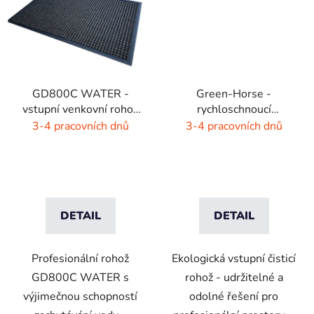
GD800C WATER -
Green-Horse -
vstupní venkovní rohož
rychloschnoucí
- hnědá - černá
ekologická rohož -
3-4 pracovních dnů
3-4 pracovních dnů
dýmovo černá
DETAIL
DETAIL
Profesionální rohož
Ekologická vstupní čisticí
GD800C WATER s
rohož - udržitelné a
výjimečnou schopností
odolné řešení pro