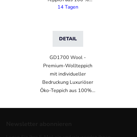
Wolle mit eigenem
14 Tagen
Druck– 10 mm Flor
DETAIL
GD1700 Wool -
Premium-Wollteppich
mit individueller
Bedruckung Luxuriöser
Öko-Teppich aus 100%...
F
u
Newsletter abonnieren
ß
z