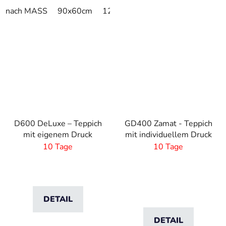
nach MASS
90x60cm
120x90cm
180x120cm
90x
D600 DeLuxe – Teppich
GD400 Zamat - Teppich
mit eigenem Druck
mit individuellem Druck
10 Tage
10 Tage
DETAIL
DETAIL