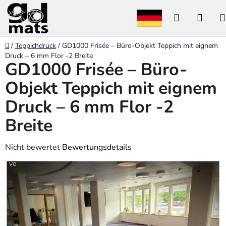
Zum
Suchen
WAR
Inhalt
springen
Startseite
/
Teppichdruck
/
GD1000 Frisée – Büro-Objekt Teppich mit eignem
Druck – 6 mm Flor -2 Breite
GD1000 Frisée – Büro-
Objekt Teppich mit eignem
Druck – 6 mm Flor -2
Breite
Die
Nicht bewertet
Bewertungsdetails
durchschnittliche
VO
Produktbewertung
ist
0,0
von