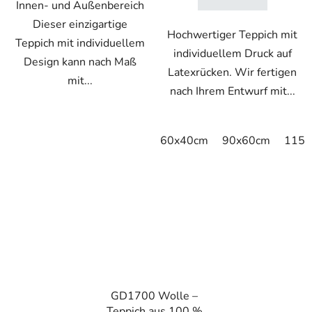
Innen- und Außenbereich
Dieser einzigartige
Hochwertiger Teppich mit
Teppich mit individuellem
individuellem Druck auf
Design kann nach Maß
Latexrücken. Wir fertigen
mit...
nach Ihrem Entwurf mit...
60x40cm
90x60cm
115x
VO
GD1700 Wolle –
Teppich aus 100 %