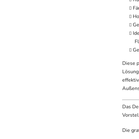
Fä
Ho
Ge
Id
F
Ge
Diese p
Lösung 
effekti
Außens
Das Des
Vorste
Die gr