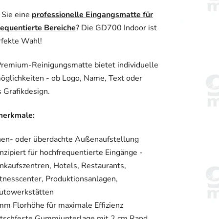
hnittliche
 Sie eine
professionelle Eingangsmatte für
tbewertung
requentierte Bereiche
? Die GD700 Indoor ist
rfekte Wahl!
remium-Reinigungsmatte bietet individuelle
glichkeiten - ob Logo, Name, Text oder
.
 Grafikdesign.
erkmale:
nen- oder überdachte Außenaufstellung
nzipiert für hochfrequentierte Eingänge -
inkaufszentren, Hotels, Restaurants,
itnesscenter, Produktionsanlagen,
utowerkstätten
mm Florhöhe für maximale Effizienz
tschfeste Gummiunterlage mit 2 cm Rand