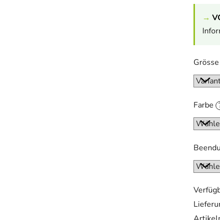
→
V
Info
Gröss
Farbe
Beend
Verfügb
Lieferu
Artike