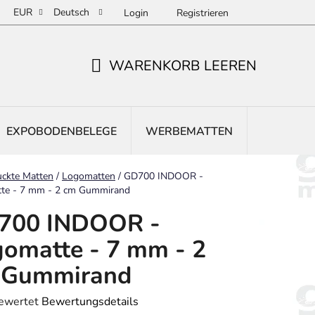
EUR
Deutsch
Login
Registrieren
WARENKORB LEEREN
WARENKORB
EXPOBODENBELEGE
WERBEMATTEN
EINGANG
ite
uckte Matten
/
Logomatten
/
GD700 INDOOR -
te - 7 mm - 2 cm Gummirand
700 INDOOR -
omatte - 7 mm - 2
 Gummirand
bewertet
Bewertungsdetails