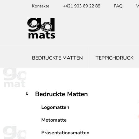
Zum
Kontakte
+421 903 69 22 88
FAQ
V
Inhalt
springen
BEDRUCKTE MATTEN
TEPPICHDRUCK
S
K
Kategorien
Bedruckte Matten
a
überspringen
e
t
i
Logomatten
e
t
g
Motomatte
e
o
n
r
Präsentationsmatten
i