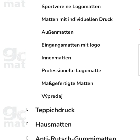
l
e
e
Sportvereine Logomatten
n
i
Matten mit individuellen Druck
s
t
Außenmatten
e
Eingangsmatten mit logo
Innenmatten
Professionelle Logomatte
Maßgefertigte Matten
Výpredaj
Teppichdruck
Hausmatten
Anti-Rutsch-Gummimatten