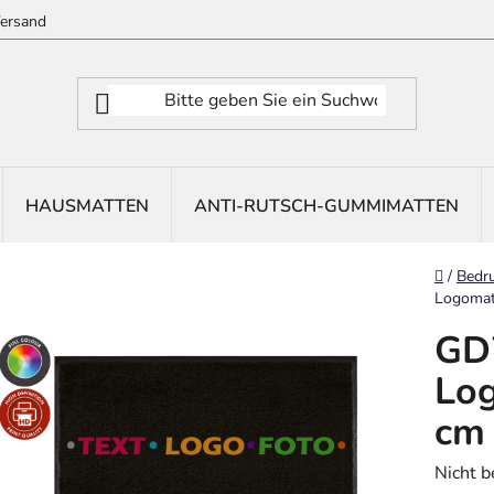
ersand
HAUSMATTEN
ANTI-RUTSCH-GUMMIMATTEN
Startse
/
Bedr
Logomat
GD
Log
cm
Die
Nicht 