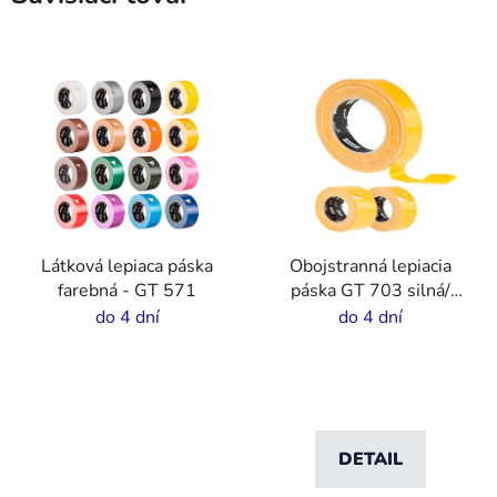
Látková lepiaca páska
Obojstranná lepiacia
farebná - GT 571
páska GT 703 silná/
tenká
do 4 dní
do 4 dní
DETAIL