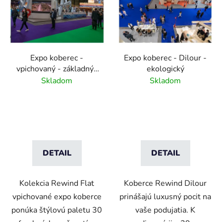
Expo koberec -
Expo koberec - Dilour -
vpichovaný - základný-
ekologický
30 farieb
Skladom
Skladom
DETAIL
DETAIL
Kolekcia Rewind Flat
Koberce Rewind Dilour
vpichované expo koberce
prinášajú luxusný pocit na
ponúka štýlovú paletu 30
vaše podujatia. K