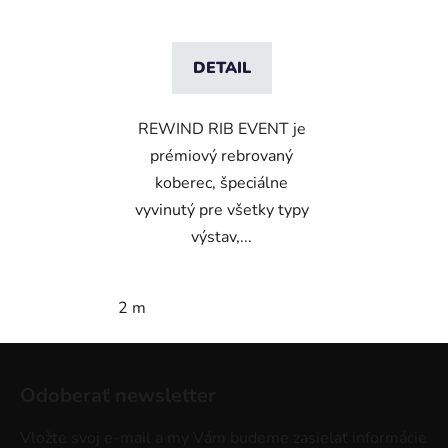
DETAIL
REWIND RIB EVENT je
prémiový rebrovaný
koberec, špeciálne
vyvinutý pre všetky typy
výstav,...
2 m
Z
á
Odoberať newsletter
p
ä
Vložte svoj e-mail a my Vám budeme zasielať informácie