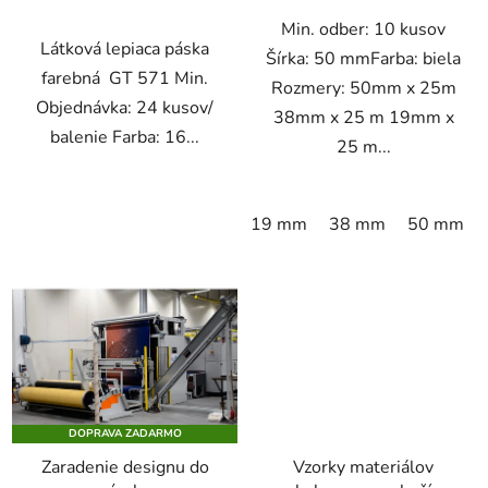
Min. odber: 10 kusov
Látková lepiaca páska
Šírka: 50 mmFarba: biela
farebná GT 571 Min.
Rozmery: 50mm x 25m
Objednávka: 24 kusov/
38mm x 25 m 19mm x
balenie Farba: 16...
25 m...
19 mm
38 mm
50 mm
DOPRAVA ZADARMO
Zaradenie designu do
Vzorky materiálov