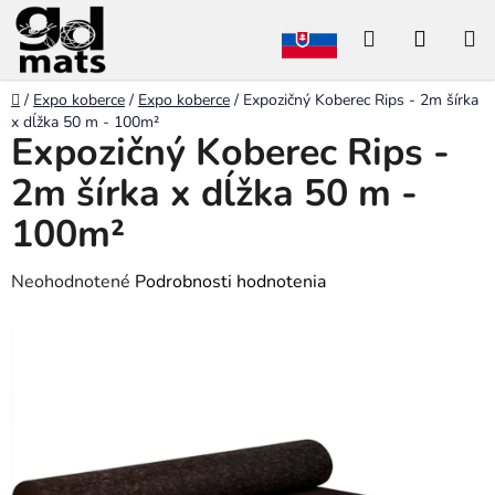
Prejsť
Hľadať
NÁKU
na
obsah
KOŠÍK
Domov
/
Expo koberce
/
Expo koberce
/
Expozičný Koberec Rips - 2m šírka
x dĺžka 50 m - 100m²
Expozičný Koberec Rips -
2m šírka x dĺžka 50 m -
100m²
Priemerné
Neohodnotené
Podrobnosti hodnotenia
hodnotenie
produktu
je
0,0
z
5
hviezdičiek.