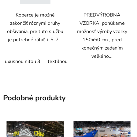
Koberce je možné
PREDVÝROBNÁ
zakončiť rôznymi druhy
VZORKA: ponúkame
obšívania, pre tuto službu
možnosť výroby vzorky
je potrebné rátať + 5-7...
150x50 cm , pred
konečným zadaním
veľkého...
luxusnou niťou 3.
textilnou páskou 4.
s luxusnou páskou
Podobné produkty