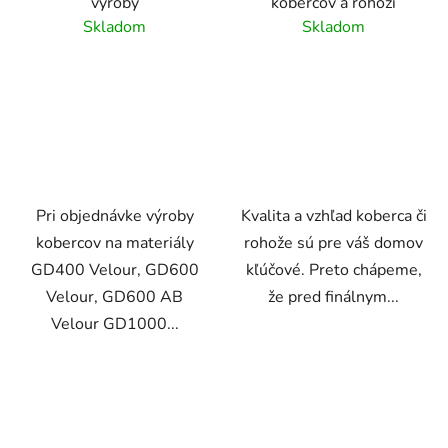
výroby
kobercov a rohoží
Skladom
Skladom
Pri objednávke výroby
Kvalita a vzhľad koberca či
kobercov na materiály
rohože sú pre váš domov
GD400 Velour, GD600
kľúčové. Preto chápeme,
Velour, GD600 AB
že pred finálnym...
Velour GD1000...