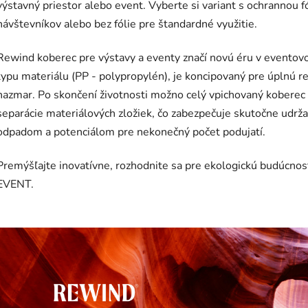
výstavný priestor alebo event. Vyberte si variant s ochrannou f
návštevníkov alebo bez fólie pre štandardné využitie.
Rewind koberec pre výstavy a eventy značí novú éru v eventov
typu materiálu (PP - polypropylén), je koncipovaný pre úplnú re
nazmar. Po skončení životnosti možno celý vpichovaný koberec
separácie materiálových zložiek, čo zabezpečuje skutočne udrž
odpadom a potenciálom pre nekonečný počet podujatí.
Premýšľajte inovatívne, rozhodnite sa pre ekologickú budúcn
EVENT.