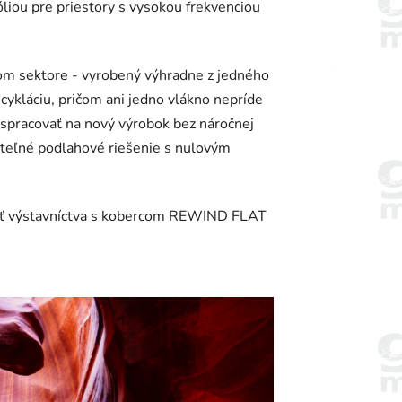
óliou pre priestory s vysokou frekvenciou
om sektore - vyrobený výhradne z jedného
cykláciu, pričom ani jedno vlákno nepríde
 spracovať na nový výrobok bez náročnej
ateľné podlahové riešenie s nulovým
osť výstavníctva s kobercom REWIND FLAT