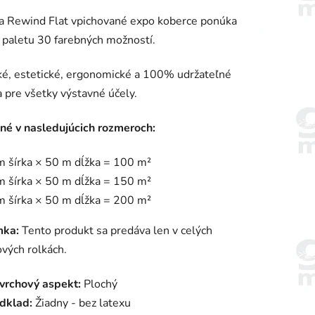
enie
a Rewind Flat vpichované expo koberce ponúka
tu
 paletu 30 farebných možností.
ké, estetické, ergonomické a 100% udržateľné
a pre všetky výstavné účely.
iek.
né v nasledujúcich rozmeroch:
m šírka × 50 m dĺžka = 100 m²
m šírka × 50 m dĺžka = 150 m²
m šírka × 50 m dĺžka = 200 m²
ka:
Tento produkt sa predáva len v celých
vých rolkách.
vrchový aspekt:
Plochý
dklad:
Žiadny - bez latexu