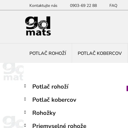
Prejsť
Kontaktujte nás
0903-69 22 88
FAQ
na
obsah
POTLAČ ROHOŽÍ
POTLAČ KOBERCOV
B
K
Preskočiť
Potlač rohoží
a
kategórie
o
t
č
Potlač kobercov
e
n
g
ý
Rohožky
ó
p
r
Priemyselné rohože
i