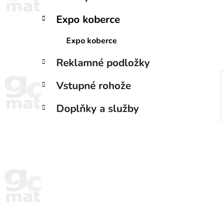
a
e
n
Expo koberce
e
l
Expo koberce
Reklamné podložky
Vstupné rohože
Doplňky a služby