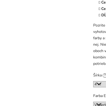
Ce
Ce
Dĺ
Pozrite
vyhotov
farby a
nej. Ni
oboch v
kombiná
potrieb
Šírka
?
Farba 