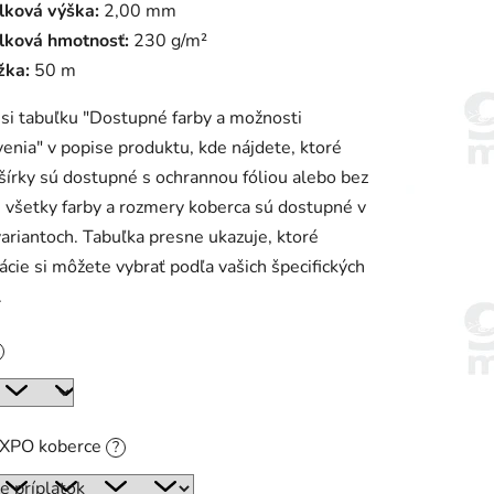
lková výška:
2,00 mm
lková hmotnosť:
230 g/m²
žka:
50 m
 si tabuľku "Dostupné farby a možnosti
enia" v popise produktu, kde nájdete, ktoré
 šírky sú dostupné s ochrannou fóliou alebo bez
e všetky farby a rozmery koberca sú dostupné v
ariantoch. Tabuľka presne ukazuje, ktoré
cie si môžete vybrať podľa vašich špecifických
.
EXPO koberce
?