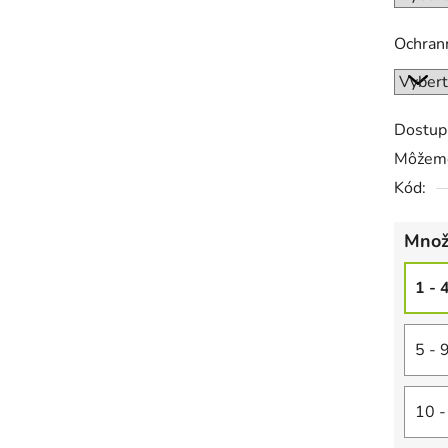
Ochrann
Dostup
Môžeme
Kód:
Množ
1 - 
5 - 
10 -