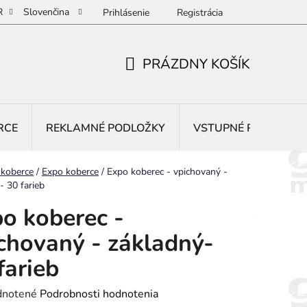
R
Slovenčina
Prihlásenie
Registrácia
PRÁZDNY KOŠÍK
NÁKUPNÝ
KOŠÍK
RCE
REKLAMNÉ PODLOŽKY
VSTUPNÉ ROHOŽE
 koberce
/
Expo koberce
/
Expo koberec - vpichovaný -
- 30 farieb
o koberec -
chovaný - základný-
farieb
rné
notené
Podrobnosti hodnotenia