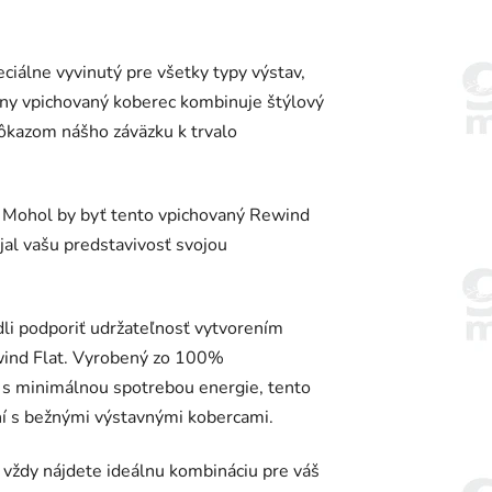
álne vyvinutý pre všetky typy výstav,
lny vpichovaný koberec kombinuje štýlový
dôkazom nášho záväzku k trvalo
? Mohol by byť tento vpichovaný Rewind
al vašu predstavivosť svojou
dli podporiť udržateľnosť vytvorením
wind Flat. Vyrobený zo 100%
a s minimálnou spotrebou energie, tento
ní s bežnými výstavnými kobercami.
 vždy nájdete ideálnu kombináciu pre váš