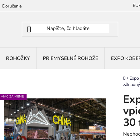
EU
Doručenie
ROHOŽKY
PRIEMYSELNÉ ROHOŽE
EXPO KOBE
Domov
/
Expo
základný
Exp
VIAC ZA MENEJ
vpi
30 
Prieme
Neohod