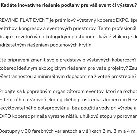
Hľadáte inovatívne riešenie podlahy pre váš event či výstavu?
REWIND FLAT EVENT je prémiový výstavný koberec EXPO, špeci
veľtrhov, kongresov a eventových priestorov. Tento profesioná
dizajn s revolučným ekologickým prístupom - každé vlákno je 
udržateľným riešeniam podlahových krytín.
Ste pripravení zmeniť svoje predstavy o výstavných kobercoch
koberec ideálnym ekologickým riešením pre vaše projekty? Zauj
všestrannosťou a minimálnym dopadom na životné prostredie?
Pridajte sa k popredným organizátorom eventov, ktorí sa rozho
estetického a zároveň ekologického prostredia s kobercom Re
recyklovateľného polypropylénu, bez použitia vody pri výrobe 
EXPO koberec prináša výrazne nižšiu uhlíkovú stopu v porovna
Dostupný v 30 farebných variantoch a v šírkach 2 m, 3 m a 4 m,