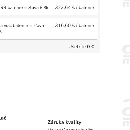
 99 balenie = zľava 8 %
323,64 €
/ balenie
a viac balenie = zľava
316,60 €
/ balenie
%
Ušetríte
0 €
lač
Záruka kvality