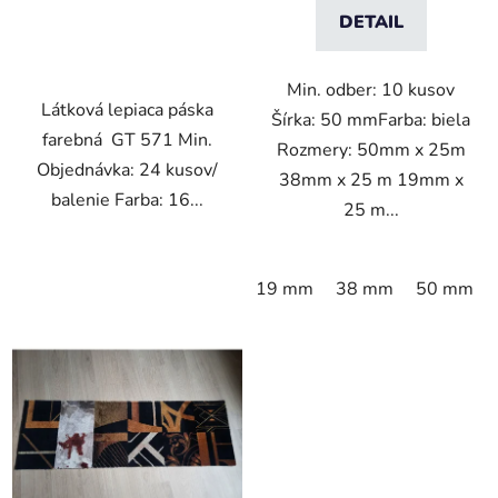
DETAIL
Min. odber: 10 kusov
Látková lepiaca páska
Šírka: 50 mmFarba: biela
farebná GT 571 Min.
Rozmery: 50mm x 25m
Objednávka: 24 kusov/
38mm x 25 m 19mm x
balenie Farba: 16...
25 m...
19 mm
38 mm
50 mm