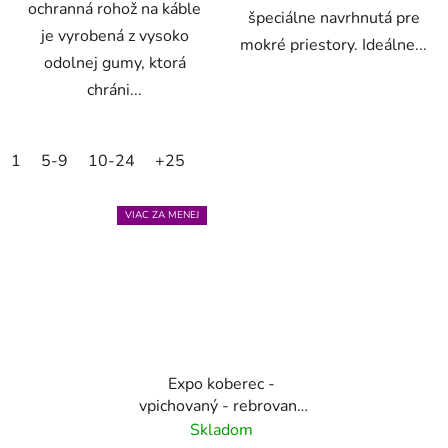
ochranná rohož na káble
špeciálne navrhnutá pre
je vyrobená z vysoko
mokré priestory. Ideálne...
odolnej gumy, ktorá
chráni...
1
5-9
10-24
+25
VIAC ZA MENEJ
Expo koberec -
vpichovaný - rebrovaný
- rôzné farby
Skladom