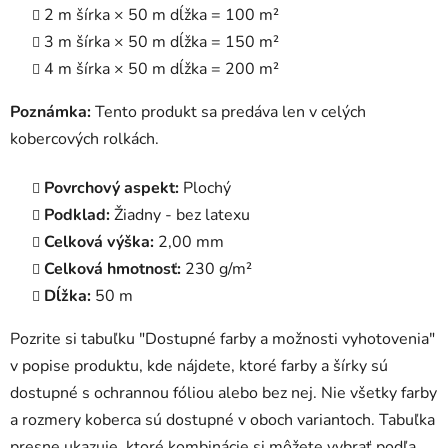
2 m šírka × 50 m dĺžka = 100 m²
3 m šírka × 50 m dĺžka = 150 m²
4 m šírka × 50 m dĺžka = 200 m²
Poznámka:
Tento produkt sa predáva len v celých
kobercových rolkách.
Povrchový aspekt:
Plochý
Podklad:
Žiadny - bez latexu
Celková výška:
2,00 mm
Celková hmotnosť:
230 g/m²
Dĺžka:
50 m
Pozrite si tabuľku "Dostupné farby a možnosti vyhotovenia"
v popise produktu, kde nájdete, ktoré farby a šírky sú
dostupné s ochrannou fóliou alebo bez nej. Nie všetky farby
a rozmery koberca sú dostupné v oboch variantoch. Tabuľka
presne ukazuje, ktoré kombinácie si môžete vybrať podľa