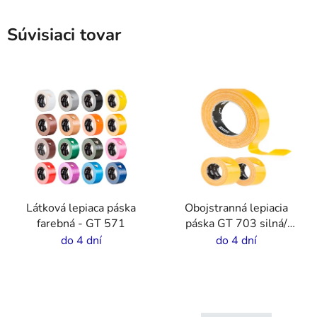
Súvisiaci tovar
Látková lepiaca páska
Obojstranná lepiacia
farebná - GT 571
páska GT 703 silná/
tenká
do 4 dní
do 4 dní