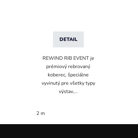
DETAIL
REWIND RIB EVENT je
prémiový rebrovaný
koberec, špeciálne
vyvinutý pre všetky typy
výstav,...
2 m
Z
á