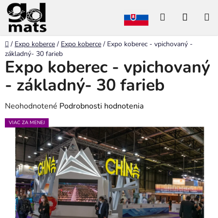
Prejsť
Hľadať
NÁKU
na
obsah
KOŠÍK
Domov
/
Expo koberce
/
Expo koberce
/
Expo koberec - vpichovaný -
základný- 30 farieb
Expo koberec - vpichovaný
- základný- 30 farieb
Priemerné
Neohodnotené
Podrobnosti hodnotenia
hodnotenie
VIAC ZA MENEJ
produktu
je
0,0
z
5
hviezdičiek.