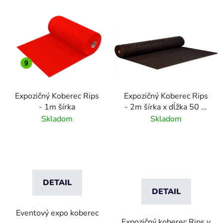
Expozičný Koberec Rips
Expozičný Koberec Rips
- 1m šírka
- 2m šírka x dĺžka 50 m
- 100m²
Skladom
Skladom
DETAIL
DETAIL
Eventový expo koberec
Expozičný koberec Rips v