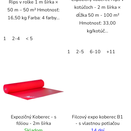
Rips v rolke 1 m šírka ×
kotúčoch - 2 m šírka ×
50 m – 50 m² Hmotnosť:
dĺžka 50 m - 100 m²
16,50 kg Farba: 4 farby...
Hmotnosť: 33,00
kg/kotúč...
1
2-4
< 5
1
2-5
6-10
+11
VO
Expozičný Koberec - s
Filcový expo koberec B1
fóliou - 2m šírka
- s vlastnou potlačou
Skladom
14 dní