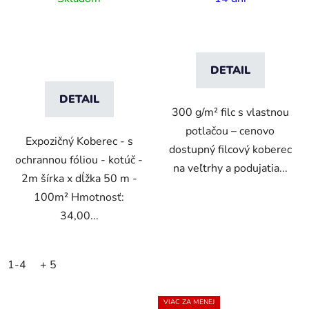
DETAIL
DETAIL
300 g/m² filc s vlastnou
potlačou – cenovo
Expozičný Koberec - s
dostupný filcový koberec
ochrannou fóliou - kotúč -
na veľtrhy a podujatia...
2m šírka x dĺžka 50 m -
100m² Hmotnosť:
34,00...
1-4
+ 5
VIAC ZA MENEJ