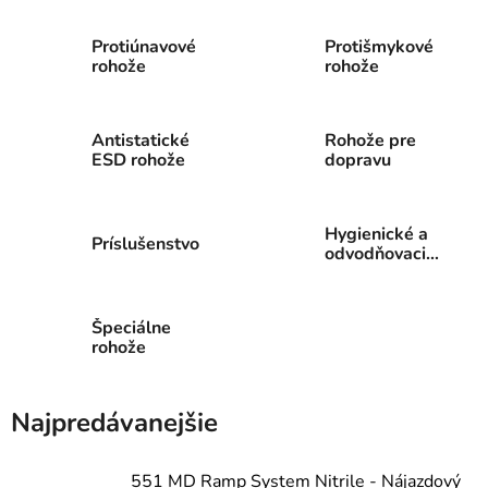
Protiúnavové
Protišmykové
rohože
rohože
Antistatické
Rohože pre
ESD rohože
dopravu
Hygienické a
Príslušenstvo
odvodňovacie
rohože
Špeciálne
rohože
Najpredávanejšie
551 MD Ramp System Nitrile - Nájazdový