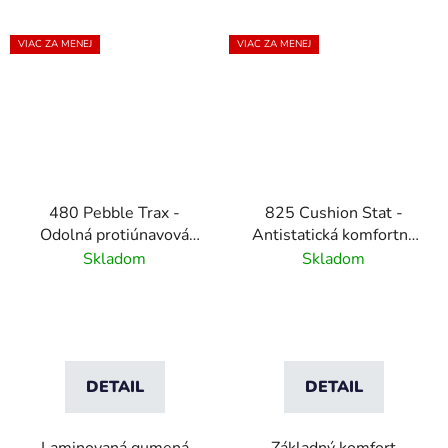
VIAC ZA MENEJ
VIAC ZA MENEJ
480 Pebble Trax -
825 Cushion Stat -
Odolná protiúnavová
Antistatická komfortná
rohož s kamienkovým
rohož - čierna/žltá
Skladom
Skladom
povrchom
DETAIL
DETAIL