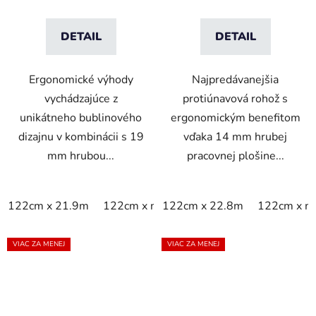
DETAIL
DETAIL
Ergonomické výhody
Najpredávanejšia
vychádzajúce z
protiúnavová rohož s
unikátneho bublinového
ergonomickým benefitom
dizajnu v kombinácii s 19
vďaka 14 mm hrubej
mm hrubou...
pracovnej plošine...
122cm x 21.9m
122cm x m
122cm x 22.8m
60cm x 21.9m
122cm x m
60cm x 9
VIAC ZA MENEJ
VIAC ZA MENEJ