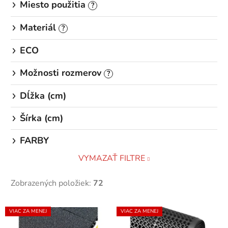
Miesto použitia
?
Materiál
?
ECO
Možnosti rozmerov
?
Dĺžka (cm)
Šírka (cm)
FARBY
VYMAZAŤ FILTRE
Zobrazených položiek:
72
V
VIAC ZA MENEJ
VIAC ZA MENEJ
ý