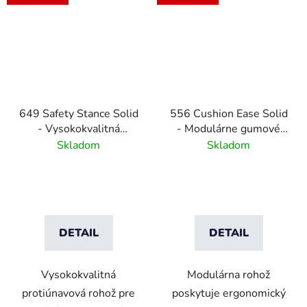
649 Safety Stance Solid
556 Cushion Ease Solid
- Vysokokvalitná
- Modulárne gumové
protiúnavová rohož -
dlaždice pre ťažkú
Skladom
Skladom
čierna
prevádzku - Čierna
DETAIL
DETAIL
Vysokokvalitná
Modulárna rohož
protiúnavová rohož pre
poskytuje ergonomický