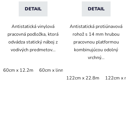
DETAIL
DETAIL
Antistatická vinylová
Antistatická protiúnavová
pracovná podložka, ktorá
rohož s 14 mm hrubou
odvádza statický náboj z
pracovnou platformou
vodivých predmetov...
kombinujúcou odolný
vrchný...
60cm x 12.2m
60cm x linm
76cm x 12.2m
76cm x li
122cm x 22.8m
122cm x m