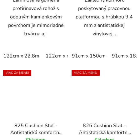
Laminovaná gumená
Základný komfort
protiúnavová rohož s
poskytovaný pracovnou
odolným kamienkovým
platformou s hrúbkou 9,4
povrchom je mimoriadne
mm z antistatickej
trvácna a...
vinylovej...
122cm x 22.8m
122cm x m
91cm x 150cm
60cm x 22.8m
91cm x 18.
60cm x 9
VIAC ZA MENEJ
VIAC ZA MENEJ
825 Cushion Stat -
825 Cushion Stat -
Antistatická komfortná
Antistatická komfortná
rohož - sivá
rohož - čierna