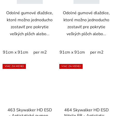
Odolné gumové dlaždice,
Odolné gumové dlaždice,
ktoré možno jednoducho
ktoré možno jednoducho
zostaviť pre pokrytie
zostaviť pre pokrytie
veľkých plôch alebo...
veľkých plôch alebo...
91cm x 91cm
per m2
91cm x 91cm
per m2
VIAC ZA MENEJ
VIAC ZA MENEJ
463 Skywalker HD ESD
464 Skywalker HD ESD
- Antistatické gumené
Nitrile FR - Antistatické