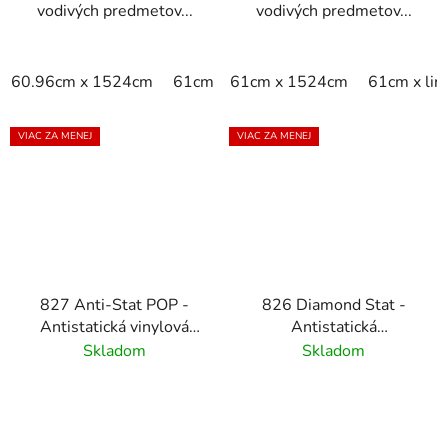
vodivých predmetov...
vodivých predmetov...
60.96cm x 1524cm
61cm x linm
61cm x 1524cm
76.2cm x 1524cm
61cm x li
7
VIAC ZA MENEJ
VIAC ZA MENEJ
827 Anti-Stat POP -
826 Diamond Stat -
Antistatická vinylová
Antistatická
pracovná podloza
protiúnavová rohož
Skladom
Skladom