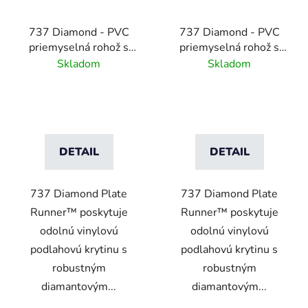
737 Diamond - PVC
737 Diamond - PVC
priemyselná rohož s
priemyselná rohož s
protišmykovým vzorom
protišmykovým vzorom
Skladom
Skladom
- 4,7 mm -čierna/žltá
- 4,7 mm - čierna
DETAIL
DETAIL
737 Diamond Plate
737 Diamond Plate
Runner™ poskytuje
Runner™ poskytuje
odolnú vinylovú
odolnú vinylovú
podlahovú krytinu s
podlahovú krytinu s
robustným
robustným
diamantovým...
diamantovým...