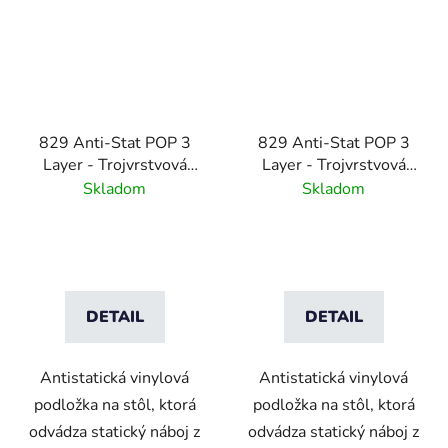
829 Anti-Stat POP 3
829 Anti-Stat POP 3
Layer - Trojvrstvová
Layer - Trojvrstvová
antistatická ESD
antistatická ESD
Skladom
Skladom
podložka na stôl -
podložka na stôl - sivá
modrá
DETAIL
DETAIL
Antistatická vinylová
Antistatická vinylová
podložka na stôl, ktorá
podložka na stôl, ktorá
odvádza statický náboj z
odvádza statický náboj z