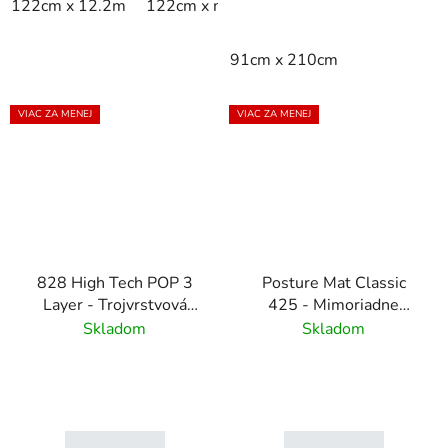
122cm x 12.2m
122cm x m
91cm x 12.2m
91cm x m
91cm x 210cm
VIAC ZA MENEJ
VIAC ZA MENEJ
828 High Tech POP 3
Posture Mat Classic
Layer - Trojvrstvová
425 - Mimoriadne
statická disipatívna ESD
mäkká a pohodlná
Skladom
Skladom
rohož - modrá
protiúnavová rohož -
čierna