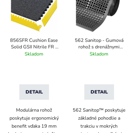
p
i
s
p
r
856SFR Cushion Ease
562 Sanitop - Gumová
o
Solid GSII Nitrile FR -
rohož s drenážnymi
d
Modulárna nitrilová
otvormi a tvarovanými
Skladom
Skladom
u
rohož spomaľujúca
hranami
k
horenie - Čierna
t
o
v
DETAIL
DETAIL
Modulárna rohož
562 Sanitop™ poskytuje
poskytuje ergonomický
základné pohodlie a
benefit vďaka 19 mm
trakciu v mokrých