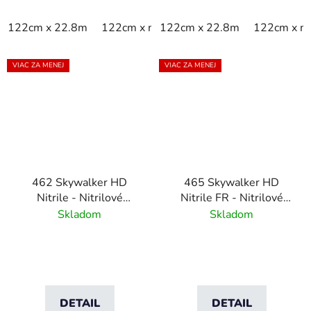
122cm x 22.8m
122cm x m
122cm x 22.8m
91cm x 22.8m
122cm x m
91cm x li
VIAC ZA MENEJ
VIAC ZA MENEJ
462 Skywalker HD
465 Skywalker HD
Nitrile - Nitrilové
Nitrile FR - Nitrilové
gumové dlaždice s
protipožiarne gumové
Skladom
Skladom
bublinovým vzorom
dlaždice s bublinovým
vzorom
DETAIL
DETAIL