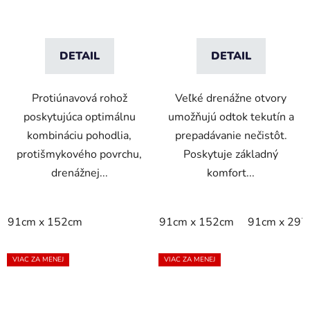
DETAIL
DETAIL
Protiúnavová rohož
Veľké drenážne otvory
poskytujúca optimálnu
umožňujú odtok tekutín a
kombináciu pohodlia,
prepadávanie nečistôt.
protišmykového povrchu,
Poskytuje základný
drenážnej...
komfort...
91cm x 152cm
91cm x 152cm
91cm x 297
VIAC ZA MENEJ
VIAC ZA MENEJ