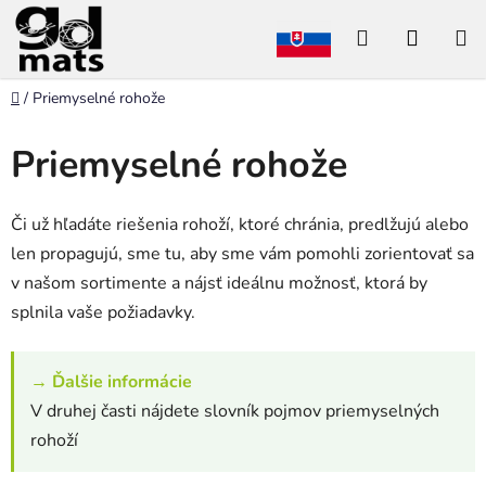
Prejsť
Hľadať
NÁKU
na
obsah
KOŠÍK
Domov
/
Priemyselné rohože
Priemyselné rohože
Či už hľadáte riešenia rohoží, ktoré chránia, predlžujú alebo
len propagujú, sme tu, aby sme vám pomohli zorientovať sa
v našom sortimente a nájsť ideálnu možnosť, ktorá by
splnila vaše požiadavky.
→
Ďalšie informácie
V druhej časti nájdete slovník pojmov priemyselných
rohoží