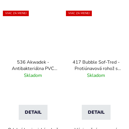
VIAC ZA MENEJ
VIAC ZA MENEJ
536 Akwadek -
417 Bubble Sof-Tred -
Antibakteriálna PVC
Protiúnavová rohož s
mriežkovaná záťažová
vrstvou Dyna-Shield a
Skladom
Skladom
rohož- modrá
bublinovým vzorom -
sivá
DETAIL
DETAIL