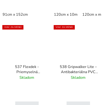
91cm x 152cm
120cm x 10m
120cm x m
VIAC ZA MENEJ
VIAC ZA MENEJ
537 Flexdek -
538 Gripwalker Lite –
Priemyselná
Antibakteriálna PVC
protišmyková rohož pre
rohož do mokrého
Skladom
Skladom
vysokú záťaž - čierna
prostredia – modrá