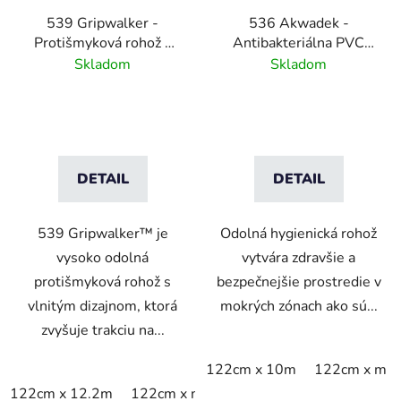
539 Gripwalker -
536 Akwadek -
Protišmyková rohož s
Antibakteriálna PVC
vlnitým dizajnom - sivá
mriežkovaná záťažová
Skladom
Skladom
- 11 mm
rohož- sivá
DETAIL
DETAIL
539 Gripwalker™ je
Odolná hygienická rohož
vysoko odolná
vytvára zdravšie a
protišmyková rohož s
bezpečnejšie prostredie v
vlnitým dizajnom, ktorá
mokrých zónach ako sú...
zvyšuje trakciu na...
122cm x 10m
122cm x m
122cm x 12.2m
122cm x m
91cm x 12.2m
91cm x li