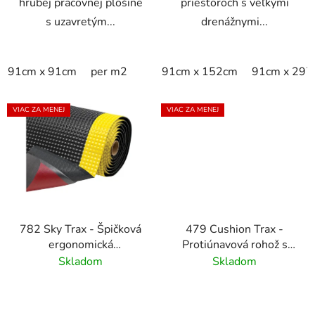
hrubej pracovnej plošine
priestoroch s veľkými
s uzavretým...
drenážnymi...
91cm x 91cm
per m2
91cm x 152cm
91cm x 297
VIAC ZA MENEJ
VIAC ZA MENEJ
782 Sky Trax - Špičková
479 Cushion Trax -
ergonomická
Protiúnavová rohož s
protiúnavová rohož -
diamantovým vzorom -
Skladom
Skladom
čierna/žltá
čierná