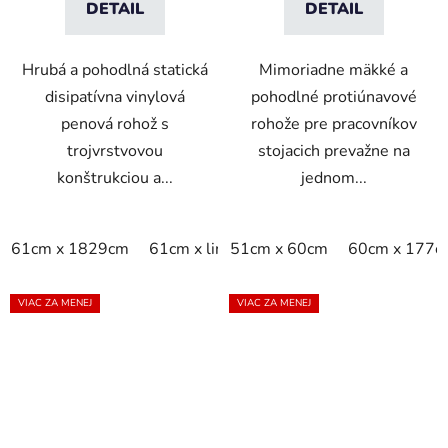
DETAIL
DETAIL
Hrubá a pohodlná statická
Mimoriadne mäkké a
disipatívna vinylová
pohodlné protiúnavové
penová rohož s
rohože pre pracovníkov
trojvrstvovou
stojacich prevažne na
konštrukciou a...
jednom...
61cm x 1829cm
61cm x linm
51cm x 60cm
76cm x 1829cm
60cm x 177c
76cm x
VIAC ZA MENEJ
VIAC ZA MENEJ