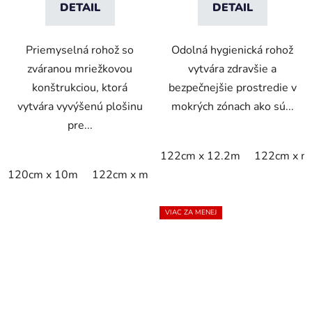
DETAIL
DETAIL
Priemyselná rohož so
Odolná hygienická rohož
zváranou mriežkovou
vytvára zdravšie a
konštrukciou, ktorá
bezpečnejšie prostredie v
vytvára vyvýšenú plošinu
mokrých zónach ako sú...
pre...
122cm x 12.2m
122cm x m
120cm x 10m
122cm x m
60cm x 10m
60cm x linm
VIAC ZA MENEJ