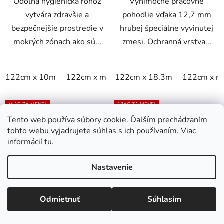
Odolná hygienická rohož
Výnimočné pracovné
vytvára zdravšie a
pohodlie vďaka 12,7 mm
bezpečnejšie prostredie v
hrubej špeciálne vyvinutej
mokrých zónach ako sú...
zmesi. Ochranná vrstva...
122cm x 10m
122cm x m
122cm x 18.3m
60cm x 10m
60cm x linm
122cm x m
VIAC ZA MENEJ
VIAC ZA MENEJ
Tento web používa súbory cookie. Ďalším prechádzaním
tohto webu vyjadrujete súhlas s ich používaním. Viac
informácií
tu
.
Nastavenie
417 Bubble Sof-Tred -
656SFR Cushion Ease
Odmietnuť
Súhlasím
Protiúnavová rohož s
Solid Nitrile FR -
vrstvou Dyna-Shield a
Modulárna nitrilová
Skladom
Skladom
bublinovým vzorom -
rohož spomaľujúca