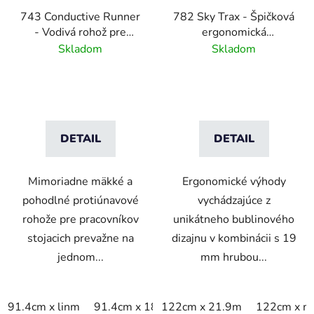
743 Conductive Runner
782 Sky Trax - Špičková
- Vodivá rohož pre
ergonomická
rýchle odvádzanie
protiúnavová rohož -
Skladom
Skladom
statických nábojov -
čierna
3,81 mm
DETAIL
DETAIL
Mimoriadne mäkké a
Ergonomické výhody
pohodlné protiúnavové
vychádzajúce z
rohože pre pracovníkov
unikátneho bublinového
stojacich prevažne na
dizajnu v kombinácii s 19
jednom...
mm hrubou...
91.4cm x linm
91.4cm x 1829 cm
122cm x 21.9m
122cm x m