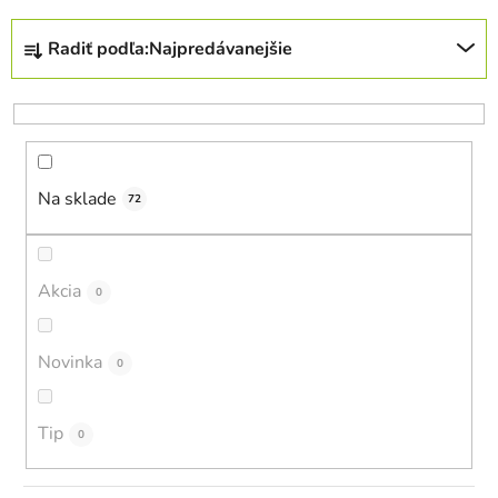
R
Radiť podľa:
Najpredávanejšie
a
d
e
n
i
Na sklade
e
72
p
r
o
Akcia
0
d
u
Novinka
0
k
t
o
Tip
0
v