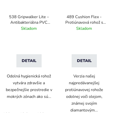
538 Gripwalker Lite –
489 Cushion Flex -
Antibakteriálna PVC
Protiúnavová rohož s
rohož do mokrého
diamantovým vzorom
Skladom
Skladom
prostredia – sivá
odolná voči olejom
DETAIL
DETAIL
Odolná hygienická rohož
Verzia našej
vytvára zdravšie a
najpredávanejšej
bezpečnejšie prostredie v
protiúnavovej rohože
mokrých zónach ako sú...
odolnej voči olejom,
známej svojím
diamantovým...