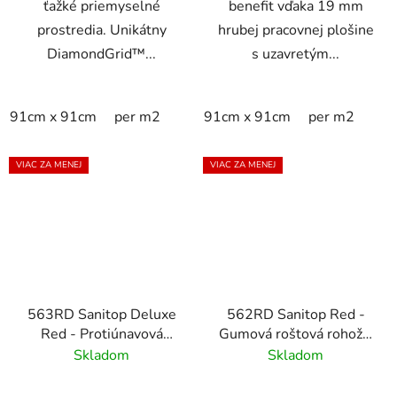
ťažké priemyselné
benefit vďaka 19 mm
prostredia. Unikátny
hrubej pracovnej plošine
DiamondGrid™...
s uzavretým...
91cm x 91cm
per m2
91cm x 91cm
per m2
VIAC ZA MENEJ
VIAC ZA MENEJ
563RD Sanitop Deluxe
562RD Sanitop Red -
Red - Protiúnavová
Gumová roštová rohož s
rohož pre potravinársky
lisovanými hranami
Skladom
Skladom
priemysel -91cm x
152cm