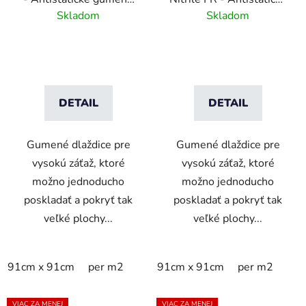
dlaždice s bublinovým
nitrilové dlaždice so
Skladom
Skladom
vzorom
spomaľovačom horenia
a bublinovým vzorom
DETAIL
DETAIL
Gumené dlaždice pre
Gumené dlaždice pre
vysokú záťaž, ktoré
vysokú záťaž, ktoré
možno jednoducho
možno jednoducho
poskladať a pokryť tak
poskladať a pokryť tak
veľké plochy...
veľké plochy...
91cm x 91cm
per m2
91cm x 91cm
per m2
VIAC ZA MENEJ
VIAC ZA MENEJ