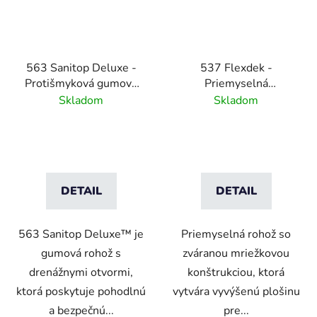
563 Sanitop Deluxe -
537 Flexdek -
Protišmyková gumová
Priemyselná
rohož s drenážnymi
protišmyková rohož pre
Skladom
Skladom
otvormi
vysokú záťaž - čierna/
žltá
DETAIL
DETAIL
563 Sanitop Deluxe™ je
Priemyselná rohož so
gumová rohož s
zváranou mriežkovou
drenážnymi otvormi,
konštrukciou, ktorá
ktorá poskytuje pohodlnú
vytvára vyvýšenú plošinu
a bezpečnú...
pre...