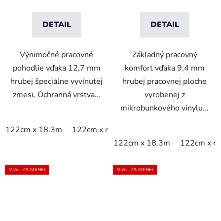
DETAIL
DETAIL
Výnimočné pracovné
Základný pracovný
pohodlie vďaka 12,7 mm
komfort vďaka 9,4 mm
hrubej špeciálne vyvinutej
hrubej pracovnej ploche
zmesi. Ochranná vrstva...
vyrobenej z
mikrobunkového vinylu...
122cm x 18.3m
122cm x m
60cm x 18.3m
60cm x 9
122cm x 18.3m
122cm x m
VIAC ZA MENEJ
VIAC ZA MENEJ