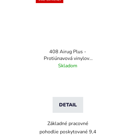
408 Airug Plus -
Protiúnavová vinylová
rohož s rebrovým
Skladom
vzorom - čierna
DETAIL
Základné pracovné
pohodlie poskytované 9,4