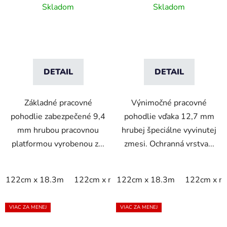
rohož s rebrovým
vrstvou Dyna-Shield a
Skladom
Skladom
vzorom - čierna
pozdĺžnym rebrovým
vzorom - sivá
DETAIL
DETAIL
Základné pracovné
Výnimočné pracovné
pohodlie zabezpečené 9,4
pohodlie vďaka 12,7 mm
mm hrubou pracovnou
hrubej špeciálne vyvinutej
platformou vyrobenou z...
zmesi. Ochranná vrstva...
122cm x 18.3m
122cm x m
122cm x 18.3m
60cm x 18.3m
122cm x m
60cm x 9
VIAC ZA MENEJ
VIAC ZA MENEJ