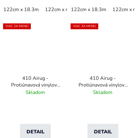
122cm x 18.3m
122cm x m
122cm x 18.3m
60cm x 18.3m
122cm x m
60cm x 9
VIAC ZA MENEJ
VIAC ZA MENEJ
410 Airug -
410 Airug -
Protiúnavová vinylová
Protiúnavová vinylová
rohož s rebrovým
rohož s rebrovým
Skladom
Skladom
vzorom - sivá
vzorom - čierna/žltá
DETAIL
DETAIL