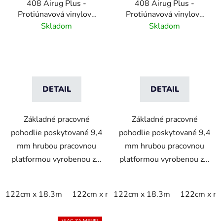
408 Airug Plus -
408 Airug Plus -
Protiúnavová vinylová
Protiúnavová vinylová
rohož s rebrovým
rohož s rebrovým
Skladom
Skladom
vzorom - sivá
vzorom - čierna /žltá
DETAIL
DETAIL
Základné pracovné
Základné pracovné
pohodlie poskytované 9,4
pohodlie poskytované 9,4
mm hrubou pracovnou
mm hrubou pracovnou
platformou vyrobenou z...
platformou vyrobenou z...
122cm x 18.3m
122cm x m
122cm x 18.3m
60cm x 18.3m
122cm x m
60cm x 9
VIAC ZA MENEJ