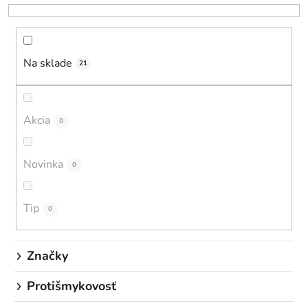
e
n
i
Na sklade
e
21
p
r
o
Akcia
0
d
u
Novinka
0
k
t
o
Tip
0
v
Značky
Protišmykovosť