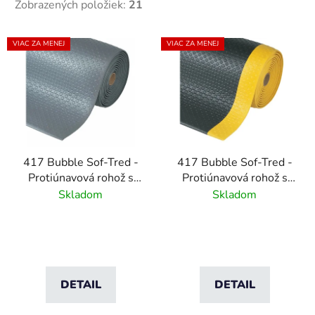
Zobrazených položiek:
21
V
VIAC ZA MENEJ
VIAC ZA MENEJ
ý
p
i
s
p
r
417 Bubble Sof-Tred -
417 Bubble Sof-Tred -
o
Protiúnavová rohož s
Protiúnavová rohož s
d
vrstvou Dyna-Shield a
vrstvou Dyna-Shield a
Skladom
Skladom
u
bublinovým vzorom -
bublinovým vzorom -
k
sivá
čierna/žltá
t
o
v
DETAIL
DETAIL