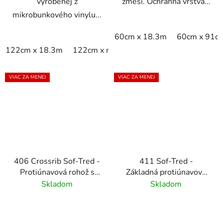
vyrobenej z
zmesi. Ochranná vrstva...
mikrobunkového vinylu...
60cm x 18.3m
60cm x 91c
122cm x 18.3m
122cm x m
60cm x 18.3m
60cm x 9
VIAC ZA MENEJ
VIAC ZA MENEJ
406 Crossrib Sof-Tred -
411 Sof-Tred -
Protiúnavová rohož s
Základná protiúnavová
vrstvou Dyna-Shield a
rohož s kamienkovým
Skladom
Skladom
priečnym rebrovým
vzorom - Gray
vzorom - čierna/žltá