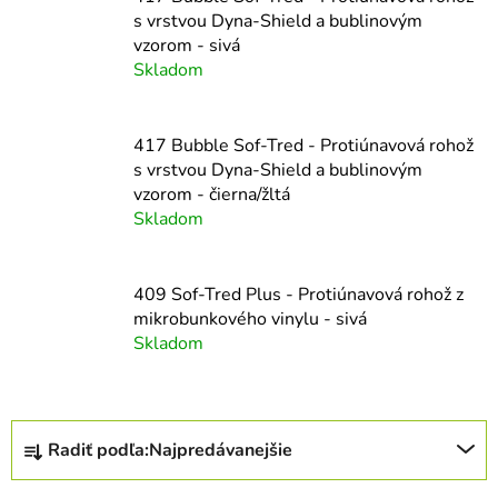
s vrstvou Dyna-Shield a bublinovým
vzorom - sivá
Skladom
417 Bubble Sof-Tred - Protiúnavová rohož
s vrstvou Dyna-Shield a bublinovým
vzorom - čierna/žltá
Skladom
409 Sof-Tred Plus - Protiúnavová rohož z
mikrobunkového vinylu - sivá
Skladom
R
Radiť podľa:
Najpredávanejšie
a
d