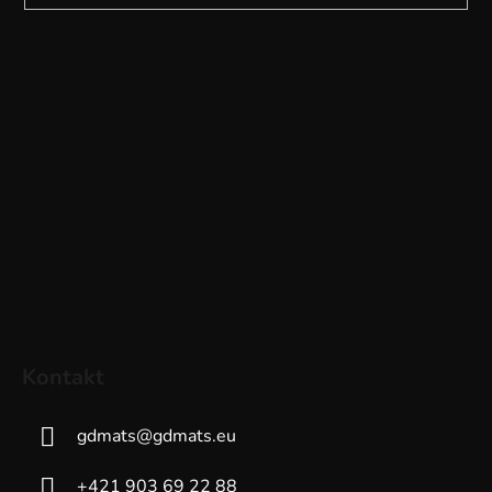
Kontakt
gdmats
@
gdmats.eu
+421 903 69 22 88