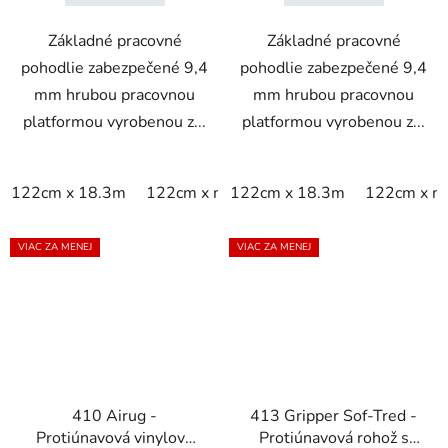
Základné pracovné
Základné pracovné
pohodlie zabezpečené 9,4
pohodlie zabezpečené 9,4
mm hrubou pracovnou
mm hrubou pracovnou
platformou vyrobenou z...
platformou vyrobenou z...
122cm x 18.3m
122cm x m
122cm x 18.3m
60cm x 18.3m
122cm x m
60cm x 9
VIAC ZA MENEJ
VIAC ZA MENEJ
410 Airug -
413 Gripper Sof-Tred -
Protiúnavová vinylová
Protiúnavová rohož s