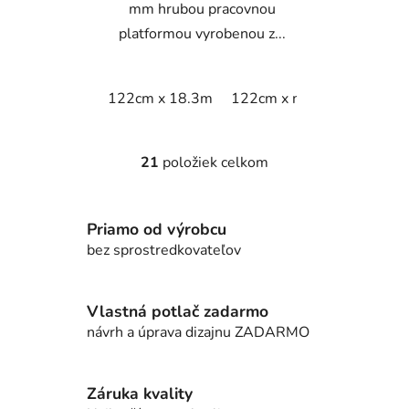
mm hrubou pracovnou
platformou vyrobenou z...
122cm x 18.3m
122cm x m
60cm x 18.
21
položiek celkom
O
v
l
Priamo od výrobcu
á
d
bez sprostredkovateľov
a
c
i
Vlastná potlač zadarmo
e
návrh a úprava dizajnu ZADARMO
p
r
v
Záruka kvality