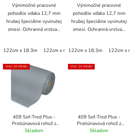
Výnimočné pracovné
Výnimočné pracovné
pohodlie vďaka 12,7 mm
pohodlie vďaka 12,7 mm
hrubej špeciálne vyvinutej
hrubej špeciálne vyvinutej
zmesi. Ochranná vrstva...
zmesi. Ochranná vrstva...
122cm x 18.3m
122cm x m
122cm x 18.3m
60cm x 18.3m
122cm x m
60cm x 9
VIAC ZA MENEJ
VIAC ZA MENEJ
409 Sof-Tred Plus -
409 Sof-Tred Plus -
Protiúnavová rohož z
Protiúnavová rohož z
mikrobunkového vinylu
mikrobunkového vinylu
Skladom
Skladom