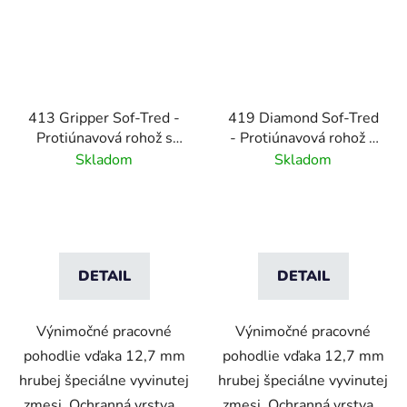
413 Gripper Sof-Tred -
419 Diamond Sof-Tred
Protiúnavová rohož s
- Protiúnavová rohož s
vrstvou Dyna-Shield a
vrstvou Dyna-Shield a
Skladom
Skladom
pozdĺžnym rebrovým
diamantovým vzorom-
vzorom - čierna/žltá
sivá
DETAIL
DETAIL
Výnimočné pracovné
Výnimočné pracovné
pohodlie vďaka 12,7 mm
pohodlie vďaka 12,7 mm
hrubej špeciálne vyvinutej
hrubej špeciálne vyvinutej
zmesi. Ochranná vrstva...
zmesi. Ochranná vrstva...