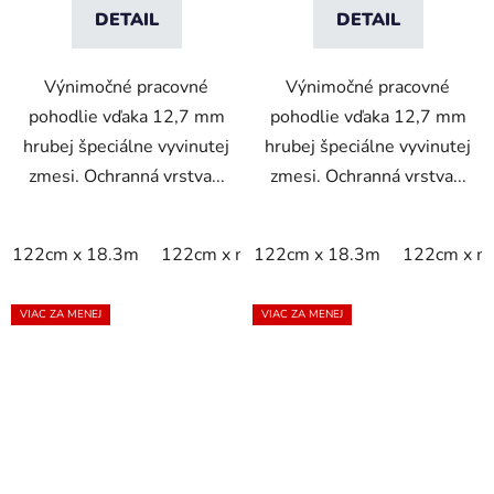
DETAIL
DETAIL
Výnimočné pracovné
Výnimočné pracovné
pohodlie vďaka 12,7 mm
pohodlie vďaka 12,7 mm
hrubej špeciálne vyvinutej
hrubej špeciálne vyvinutej
zmesi. Ochranná vrstva...
zmesi. Ochranná vrstva...
122cm x 18.3m
122cm x m
122cm x 18.3m
60cm x 18.3m
122cm x m
60cm x 9
VIAC ZA MENEJ
VIAC ZA MENEJ