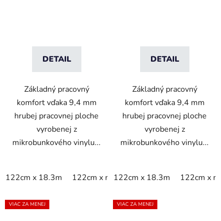
- sivá
- čierna/žltá
DETAIL
DETAIL
Základný pracovný
Základný pracovný
komfort vďaka 9,4 mm
komfort vďaka 9,4 mm
hrubej pracovnej ploche
hrubej pracovnej ploche
vyrobenej z
vyrobenej z
mikrobunkového vinylu...
mikrobunkového vinylu...
122cm x 18.3m
122cm x m
122cm x 18.3m
60cm x 18.3m
122cm x m
60cm x 9
VIAC ZA MENEJ
VIAC ZA MENEJ