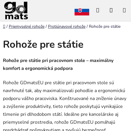
Prejsť
Hľadať
NÁKU
na
obsah
KOŠÍK
Domov
/
Priemyselné rohože
/
Protiúnavové rohože
/
Rohože pre státie
Rohože pre státie
Rohože pre státie pri pracovnom stole – maximálny
komfort a ergonomická podpora
Rohože GDmatsEU pre státie pri pracovnom stole sú
navrhnuté tak, aby maximalizovali pohodlie a ergonomickú
podporu vášho pracoviska. Konštruované na zníženie únavy
a zvýšenie produktivity, tieto rohože poskytujú vynikajúce
tlmenie pri dlhodobom státí. Ideálne pre kancelárske aj
priemyselné prostredia, rohože GDmatsEU pomáhajú
predchádzať pošmyknutiam a zvyšujú bezpečnosť.