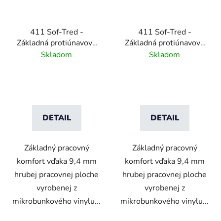
411 Sof-Tred -
411 Sof-Tred -
Základná protiúnavová
Základná protiúnavová
rohož s kamienkovým
rohož s kamienkovým
Skladom
Skladom
vzorom - čierna/žltá
vzorom - čierna
DETAIL
DETAIL
Základný pracovný
Základný pracovný
komfort vďaka 9,4 mm
komfort vďaka 9,4 mm
hrubej pracovnej ploche
hrubej pracovnej ploche
vyrobenej z
vyrobenej z
mikrobunkového vinylu...
mikrobunkového vinylu...