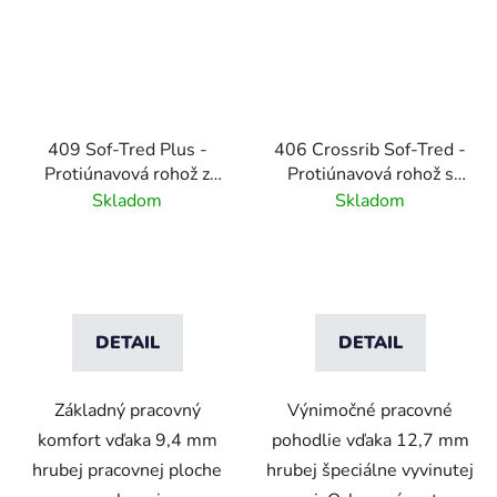
409 Sof-Tred Plus -
406 Crossrib Sof-Tred -
Protiúnavová rohož z
Protiúnavová rohož s
mikrobunkového vinylu
vrstvou Dyna-Shield a
Skladom
Skladom
- čierna
priečnym rebrovým
vzorom - sivá
DETAIL
DETAIL
Základný pracovný
Výnimočné pracovné
komfort vďaka 9,4 mm
pohodlie vďaka 12,7 mm
hrubej pracovnej ploche
hrubej špeciálne vyvinutej