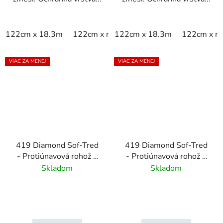
122cm x 18.3m
122cm x m
122cm x 18.3m
60cm x 18.3m
122cm x m
60cm x 9
VIAC ZA MENEJ
VIAC ZA MENEJ
419 Diamond Sof-Tred
419 Diamond Sof-Tred
- Protiúnavová rohož s
- Protiúnavová rohož s
vrstvou Dyna-Shield a
vrstvou Dyna-Shield a
Skladom
Skladom
diamantovým vzorom-
diamantovým vzorom-
čierna/žltá
čierna