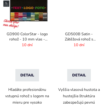
GD900 ColorStar - logo
GD500B Satin -
rohož - 10 mm vlas -
Zátěžová rohož s
rozmer na mieru
digitálnou potlačou a
10 dní
10 dní
absorpčnou vrstvou
DETAIL
DETAIL
Hľadáte profesionálnu
Vyššia vlasová hustota a
vstupnú rohož s logom na
hustejšia štruktúra
mieru pre vysoko
zabezpečujú pevnú