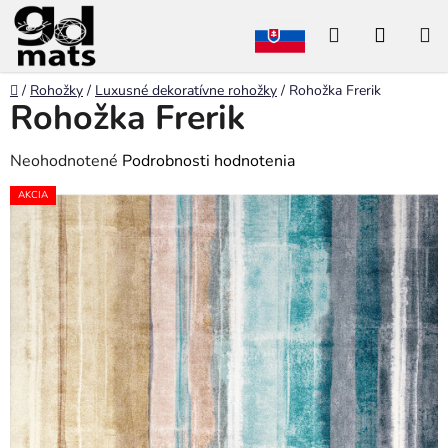
Prejsť
Hľadať
NÁKU
na
obsah
KOŠÍK
Domov
/
Rohožky
/
Luxusné dekoratívne rohožky
/
Rohožka Frerik
Rohožka Frerik
Priemerné
Neohodnotené
Podrobnosti hodnotenia
hodnotenie
AKCIA
produktu
je
0,0
z
5
hviezdičiek.