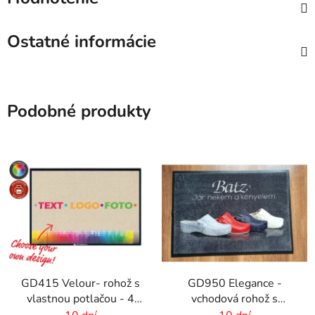
Ostatné informácie
Podobné produkty
GD415 Velour- rohož s
GD950 Elegance -
vlastnou potlačou - 4
vchodová rohož s
mm vlas
digitálnou potlačou - 6