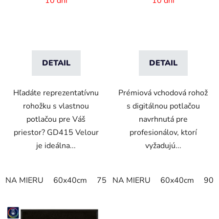
10 dní
10 dní
mm vlas
DETAIL
DETAIL
Hľadáte reprezentatívnu
Prémiová vchodová rohož
rohožku s vlastnou
s digitálnou potlačou
potlačou pre Váš
navrhnutá pre
priestor? GD415 Velour
profesionálov, ktorí
je ideálna...
vyžadujú...
NA MIERU
60x40cm
75x50cm
NA MIERU
75x60cm
60x40cm
85x60cm
90x