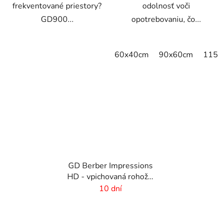
frekventované priestory?
odolnosť voči
GD900...
opotrebovaniu, čo...
60x40cm
90x60cm
115x
GD Berber Impressions
HD - vpichovaná rohož s
logom
10 dní