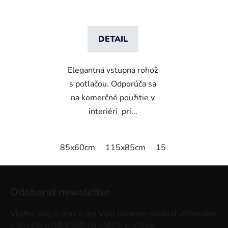
DETAIL
Elegantná vstupná rohož
s potlačou. Odporúča sa
na komerčné použitie v
interiéri pri...
85x60cm
115x85cm
150x85cm
180x
Z
á
Odoberať newsletter
p
ä
Vložte svoj e-mail a my Vám budeme zasielať informácie
t
o nových produktoch na našom e-shope.