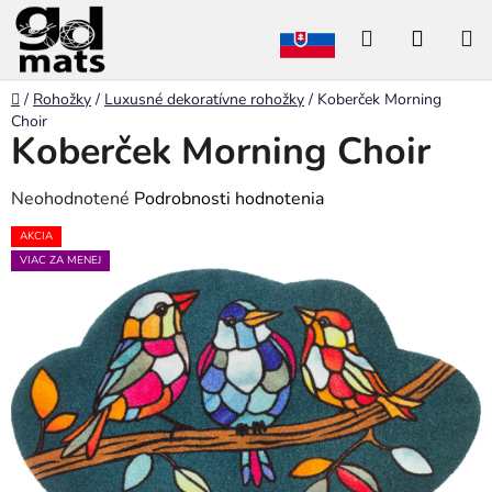
Prejsť
Hľadať
NÁKU
na
obsah
KOŠÍK
Domov
/
Rohožky
/
Luxusné dekoratívne rohožky
/
Koberček Morning
Choir
Koberček Morning Choir
Priemerné
Neohodnotené
Podrobnosti hodnotenia
hodnotenie
AKCIA
produktu
VIAC ZA MENEJ
je
0,0
z
5
hviezdičiek.