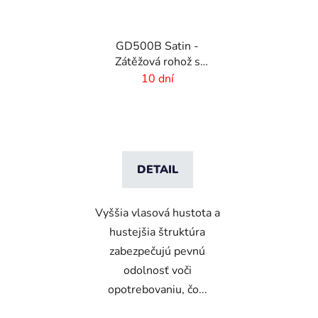
GD500B Satin -
Zátěžová rohož s
digitálnou potlačou a
10 dní
absorpčnou vrstvou
DETAIL
Vyššia vlasová hustota a
hustejšia štruktúra
zabezpečujú pevnú
odolnosť voči
opotrebovaniu, čo...