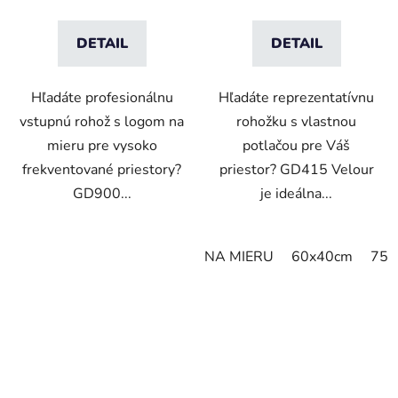
DETAIL
DETAIL
Hľadáte profesionálnu
Hľadáte reprezentatívnu
vstupnú rohož s logom na
rohožku s vlastnou
mieru pre vysoko
potlačou pre Váš
frekventované priestory?
priestor? GD415 Velour
GD900...
je ideálna...
NA MIERU
60x40cm
75x