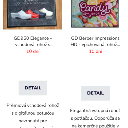
GD950 Elegance -
GD Berber Impressions
vchodová rohož s
HD - vpichovaná rohož s
digitálnou potlačou - 6
logom
10 dní
10 dní
mm vlas
DETAIL
DETAIL
Prémiová vchodová rohož
Elegantná vstupná rohož
s digitálnou potlačou
s potlačou. Odporúča sa
navrhnutá pre
na komerčné použitie v