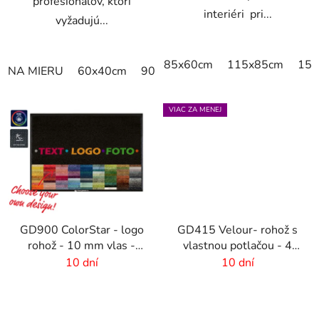
profesionálov, ktorí
interiéri pri...
vyžadujú...
85x60cm
115x85cm
150
NA MIERU
60x40cm
90x60cm
60cm x 80cm
65cm
VIAC ZA MENEJ
GD900 ColorStar - logo
GD415 Velour- rohož s
rohož - 10 mm vlas -
vlastnou potlačou - 4
rozmer na mieru
mm vlas
10 dní
10 dní