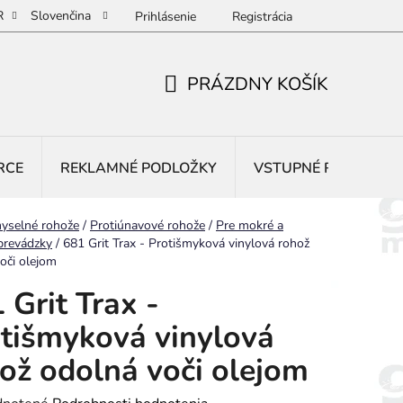
R
Slovenčina
Prihlásenie
Registrácia
PRÁZDNY KOŠÍK
NÁKUPNÝ
KOŠÍK
RCE
REKLAMNÉ PODLOŽKY
VSTUPNÉ ROHOŽE
yselné rohože
/
Protiúnavové rohože
/
Pre mokré a
prevádzky
/
681 Grit Trax - Protišmyková vinylová rohož
oči olejom
 Grit Trax -
tišmyková vinylová
ož odolná voči olejom