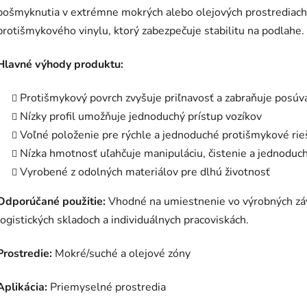
pošmyknutia v extrémne mokrých alebo olejových prostrediach.
protišmykového vinylu, ktorý zabezpečuje stabilitu na podlahe.
Hlavné výhody produktu:
Protišmykový povrch zvyšuje priľnavosť a zabraňuje posúv
Nízky profil umožňuje jednoduchý prístup vozíkov
Voľné položenie pre rýchle a jednoduché protišmykové rie
Nízka hmotnosť uľahčuje manipuláciu, čistenie a jednoduch
Vyrobené z odolných materiálov pre dlhú životnosť
Odporúčané použitie:
Vhodné na umiestnenie vo výrobných závo
logistických skladoch a individuálnych pracoviskách.
Prostredie:
Mokré/suché a olejové zóny
Aplikácia:
Priemyselné prostredia