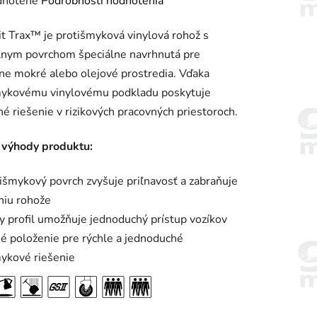
rné
notené
Podrobnosti hodnotenia
enie
t Trax™ je protišmyková vinylová rohož s
tu
lnym povrchom špeciálne navrhnutá pre
e mokré alebo olejové prostredia. Vďaka
mykovému vinylovému podkladu poskytuje
é riešenie v rizikových pracovných priestoroch.
iek.
 výhody produktu:
išmykový povrch zvyšuje priľnavosť a zabraňuje
niu rohože
y profil umožňuje jednoduchý prístup vozíkov
é položenie pre rýchle a jednoduché
ykové riešenie