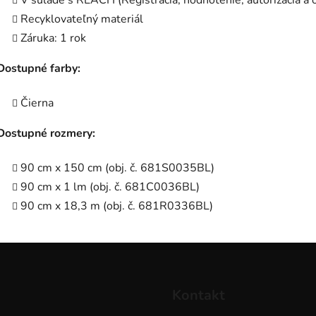
V súlade s REACH (Registrácia, hodnotenie, autorizácia a
Recyklovateľný materiál
Záruka: 1 rok
Dostupné farby:
Čierna
Dostupné rozmery:
90 cm x 150 cm (obj. č. 681S0035BL)
90 cm x 1 lm (obj. č. 681C0036BL)
90 cm x 18,3 m (obj. č. 681R0336BL)
Kontakt