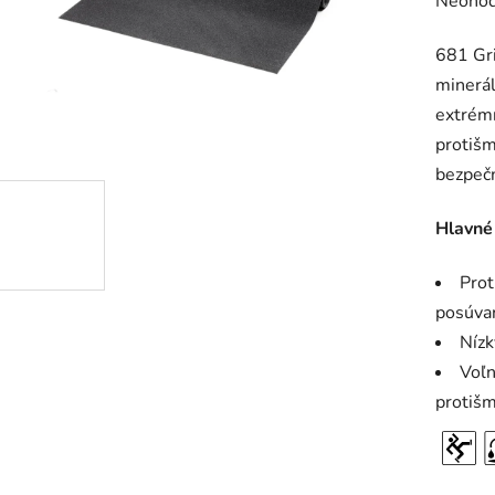
Prieme
Neohod
hodnot
681 Gri
produk
minerá
je
extrémn
0,0
protiš
z
bezpečn
5
hviezdič
Hlavné
Prot
posúva
Nízk
Voľn
protišm