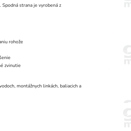
 Spodná strana je vyrobená z
aniu rohože
šenie
é zvinutie
doch, montážnych linkách, baliacich a