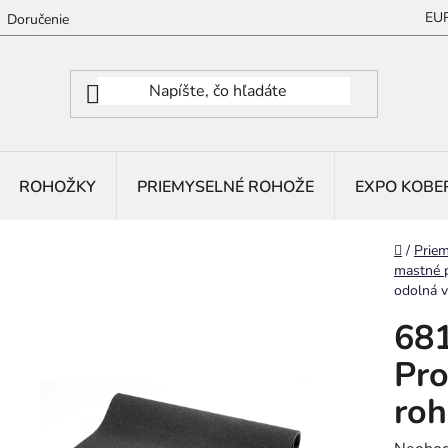
EU
Doručenie
ROHOŽKY
PRIEMYSELNÉ ROHOŽE
EXPO KOBE
Domov
/
Priem
mastné 
odolná v
681
Pro
roh