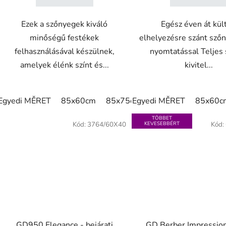
Ezek a szőnyegek kiváló
Egész éven át kült
minőségű festékek
elhelyezésre szánt szőn
felhasználásával készülnek,
nyomtatással Teljes 
amelyek élénk színt és...
kivitel...
Egyedi MĚRET
85x60cm
85x75cm
Egyedi MĚRET
150x85cm
85x60c
180x1
TÖBBET
Kód:
3764/60X40
KEVESEBBÉRT
Kód:
GD950 Elegance - bejárati
GD Berber Impressio