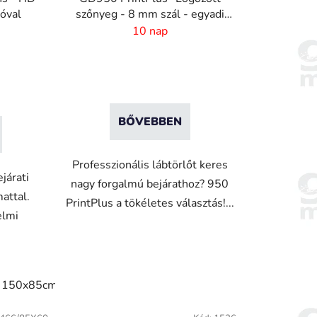
góval
szőnyeg - 8 mm szál - egyadi
méret
10 nap
BŐVEBBEN
Professzionális lábtörlőt keres
járati
nagy forgalmú bejárathoz? 950
attal.
PrintPlus a tökéletes választás!...
elmi
m x 90cm
90cm x 150cm
45x120cm
45x75 cm
180x
150x85cm
180x115cm
240x150cm
300x85cm
300