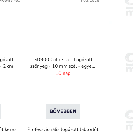
466/85X60
Kód:
1526
gózott
GD900 Colorstar -Logózott
- 2 cm
szőnyeg - 10 mm szál - egyedi
méret
10 nap
BŐVEBBEN
őt keres
Professzionális logózott lábtörlőt