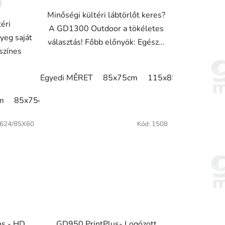
Minőségi kültéri lábtörlőt keres?
éri
A GD1300 Outdoor a tökéletes
yeg saját
választás! Főbb előnyök: Egész...
színes
Egyedi MĚRET
85x75cm
115x85cm
120x8
m
15cm
85x75cm
200x150cm
115x85cm
200x200cm
150x85cm
240x85cm
180x115cm
240x115
20
624/85X60
Kód:
1508
ns - HD
GD950 PrintPlus- Logózott