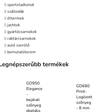
sportstadionok
szállodák
éttermek
jachtok
gyártócsarnokok
raktárcsarnokok
autó szerölő
bemutatóterem
Legnépszerűbb termékek
GD950
GD680
Elegance
Print-
-
Logózott
bejárati
szőnyeg
szőnyeg
- 8 mm
digitális