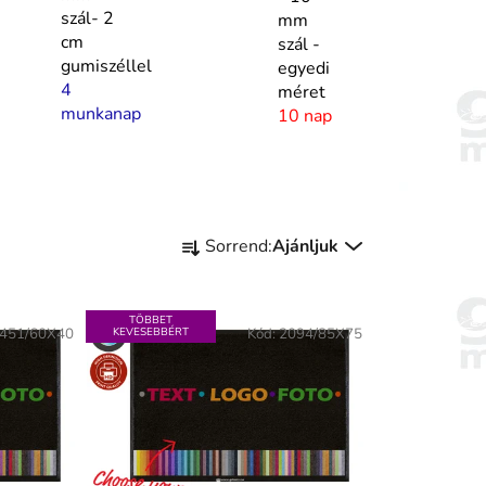
szál- 2
mm
cm
szál -
gumiszéllel
egyedi
4
méret
munkanap
10 nap
T
Sorrend:
Ajánljuk
e
r
m
TÖBBET
451/60X40
KEVESEBBÉRT
Kód:
2094/85X75
é
k
e
k
r
e