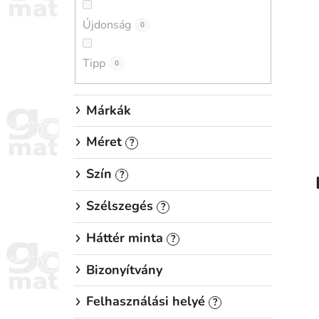
p
Újdonság
a
0
n
Tipp
e
0
l
Márkák
Méret
?
Szín
?
Szélszegés
?
Háttér minta
?
Bizonyítvány
Felhasználási helyé
?