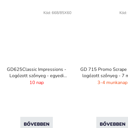
Kód:
668/85X60
Kód:
GD625Classic Impressions -
GD 715 Promo Scrape -
Logózott szőnyeg - egyedi
logózott szőnyeg - 7 
designál - 6 mm szál
10 nap
3-4 munkanap
BŐVEBBEN
BŐVEBBEN