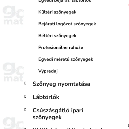
Egyedi bejárati lábtörlők
Kültéri szőnyegek
i
Bejárati logózot szőnyegek
Béltéri szőnyegek
Profesionálne rohože
j
Egyedi méretű szőnyegek
Výpredaj
Szőnyeg nyomtatása
Lábtörlők
Csúszásgátló ipari
szőnyegek