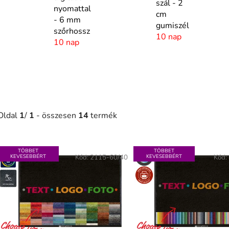
szál - 2
nyomattal
cm
- 6 mm
gumiszél
szőrhossz
10 nap
10 nap
Oldal
1
/
1
- összesen
14
termék
T
TÖBBET
TÖBBET
e
KEVESEBBÉRT
Kód:
2115-60/40
KEVESEBBÉRT
Kód:
r
m
é
k
e