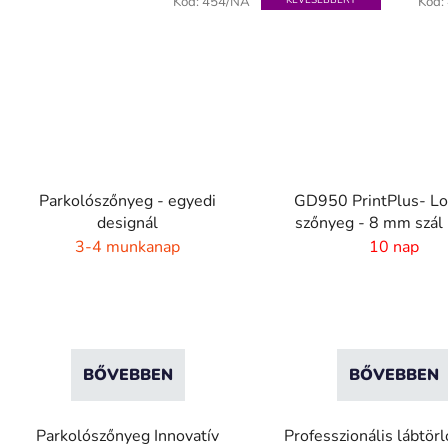
Kód:
454/NA
KEVESEBBÉRT
Kód:
Parkolószőnyeg - egyedi
GD950 PrintPlus- Lo
designál
szőnyeg - 8 mm szál 
gumi széllel
3-4 munkanap
10 nap
BŐVEBBEN
BŐVEBBEN
Parkolószőnyeg Innovatív
Professzionális lábtörl