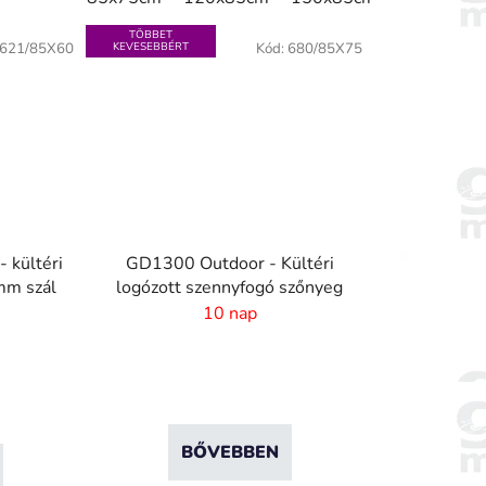
TÖBBET
621/85X60
KEVESEBBÉRT
Kód:
680/85X75
 kültéri
GD1300 Outdoor - Kültéri
mm szál
logózott szennyfogó szőnyeg
10 nap
BŐVEBBEN