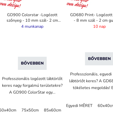
k
l
GD900 Colorstar -Logózott
GD680 Print- Logózott
szőnyeg - 10 mm szál- 2 cm
- 8 mm szál - 2 cm g
s
gumiszéllel
4 munkanap
10 nap
t
á
a
BŐVEBBEN
BŐVEBBEN
Professzionális, egyed
Professzionális logózott lábtörlőt
lábtörlőt keres? A GD68
keres nagy forgalmú területekre?
tökéletes megoldás! E
A GD900 ColorStar egy...
Egyedi MĚRET
60x40c
60x40cm
75x50cm
85x60cm
85x75cm
115x85cm