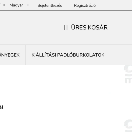
F
Magyar
Bejelentkezés
Regisztráció
ÜRES KOSÁR
KOSÁR
ŐNYEGEK
KIÁLLÍTÁSI PADLÓBURKOLATOK
REKLÁ
ál