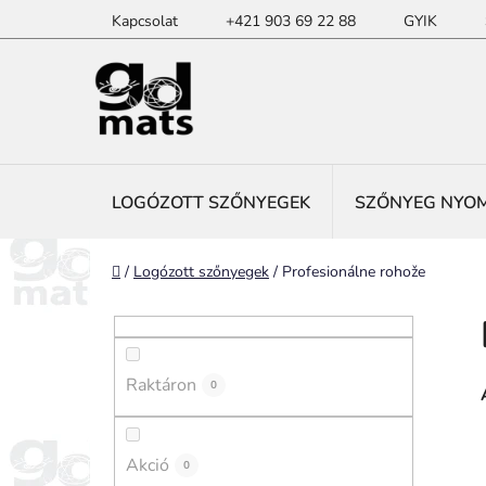
Ugrás
Kapcsolat
+421 903 69 22 88
GYIK
a
fő
tartalomhoz
LOGÓZOTT SZŐNYEGEK
SZŐNYEG NYO
Kezdőlap
/
Logózott szőnyegek
/
Profesionálne rohože
O
l
d
Raktáron
a
0
l
s
Akció
0
ó