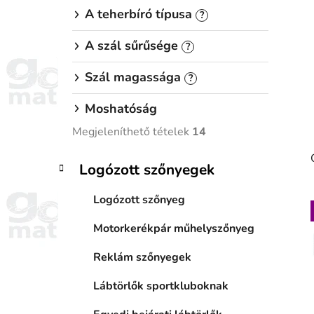
A teherbíró típusa
?
A szál sűrűsége
?
Szál magassága
?
Moshatóság
Megjeleníthető tételek
14
K
Kategóriák
Logózott szőnyegek
a
átugrása
t
Logózott szőnyeg
e
g
Motorkerékpár műhelyszőnyeg
ó
r
Reklám szőnyegek
i
á
Lábtörlők sportkluboknak
k