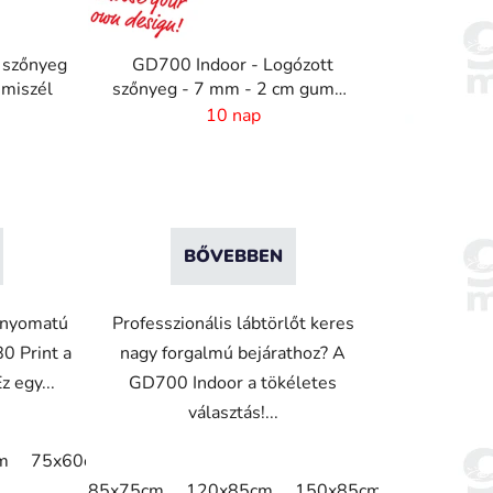
n
d
 szőnyeg
GD700 Indoor - Logózott
e
umiszél
szőnyeg - 7 mm - 2 cm gummi
z
széllel
10 nap
é
s
e
BŐVEBBEN
i nyomatú
Professzionális lábtörlőt keres
0 Print a
nagy forgalmú bejárathoz? A
z egy...
GD700 Indoor a tökéletes
választás!...
m
75x60cm
85x60cm
85x75cm
115x60cm
115x7
150x85cm
180x115cm
200x115cm
200x150cm
2
85x75cm
120x85cm
150x85cm
175x115c