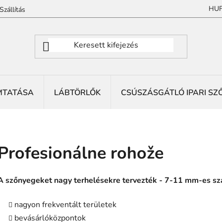
HU
Szállítás
MTATÁSA
LÁBTÖRLŐK
CSÚSZÁSGÁTLÓ IPARI SZ
Profesionálne rohože
A szőnyegeket nagy terhelésekre tervezték - 7-11 mm-es sz
nagyon frekventált területek
bevásárlóközpontok