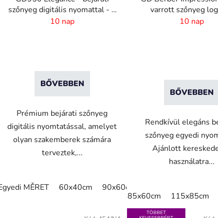
szőnyeg digitális nyomattal - 6
varrott szőnyeg lo
mm szőrhossz
10 nap
10 nap
BŐVEBBEN
BŐVEBBEN
Prémium bejárati szőnyeg
Rendkívül elegáns be
digitális nyomtatással, amelyet
szőnyeg egyedi nyom
olyan szakemberek számára
Ajánlott keresked
terveztek,...
használatra...
Egyedi MĚRET
60x40cm
90x60cm
60cm x 80cm
65c
85x60cm
115x85cm
TÖBBET