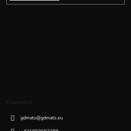
Kapcsolat
gdmats
@
gdmats.eu