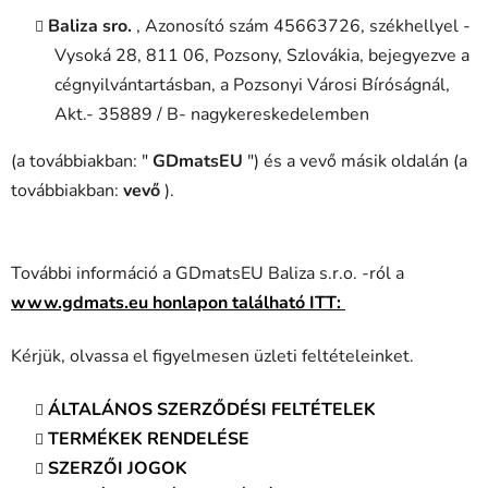
Baliza sro.
, Azonosító szám 45663726, székhellyel -
Vysoká 28, 811 06, Pozsony, Szlovákia, bejegyezve a
cégnyilvántartásban, a Pozsonyi Városi Bíróságnál,
Akt.- 35889 / B- nagykereskedelemben
(a továbbiakban: "
GDmatsEU
") és a vevő másik oldalán (a
továbbiakban:
vevő
).
További információ a GDmatsEU Baliza s.r.o. -ról a
www.gdmats.eu honlapon található ITT:
Kérjük, olvassa el figyelmesen üzleti feltételeinket.
ÁLTALÁNOS SZERZŐDÉSI FELTÉTELEK
TERMÉKEK RENDELÉSE
SZERZŐI JOGOK