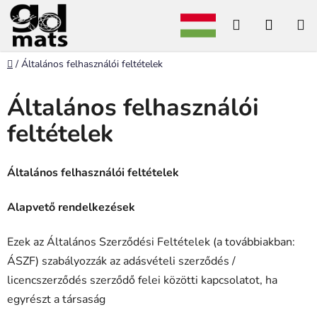
Ugrás
Keresés
KOSÁ
a
fő
tartalomhoz
Kezdőlap
/
Általános felhasználói feltételek
Általános felhasználói
feltételek
Általános felhasználói feltételek
Alapvető rendelkezések
Ezek az Általános Szerződési Feltételek (a továbbiakban:
ÁSZF) szabályozzák az adásvételi szerződés /
licencszerződés szerződő felei közötti kapcsolatot, ha
egyrészt a társaság