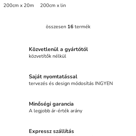
200cm x 20m
200cm x linm
összesen
16
termék
L
i
s
Közvetlenül a gyártótól
t
a
közvetítők nélkül
i
r
á
Saját nyomtatással
n
tervezés és design módosítás INGYEN
y
í
t
Minőségi garancia
á
A legjobb ár-érték arány
s
e
l
Expressz szállítás