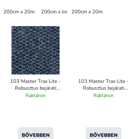
200cm x 20m
200cm x linm
200cm x 20m
103 Master Trax Lite -
103 Master Trax Lite -
Robusztus bejárati
Robusztus bejárati
szőnyeg rendszer - Kék
szőnyeg rendszer -
Raktáron
Raktáron
- 200 cm x 20 m
Piros - 200cm x 20m
BŐVEBBEN
BŐVEBBEN