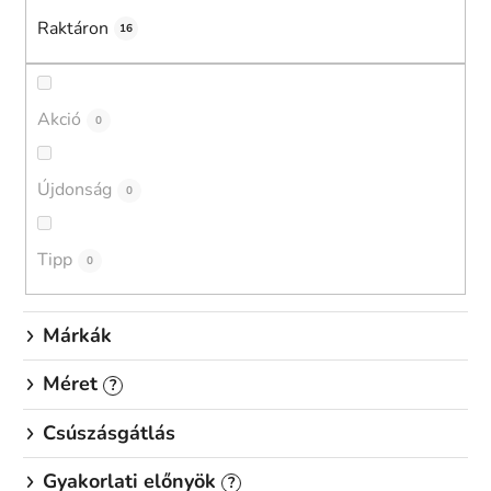
k
Raktáron
e
16
k
r
e
Akció
0
n
d
Újdonság
0
e
z
é
Tipp
0
s
e
Márkák
Méret
?
Csúszásgátlás
Gyakorlati előnyök
?