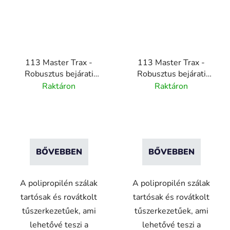
113 Master Trax -
113 Master Trax -
Robusztus bejárati
Robusztus bejárati
szőnyeg rendszer - Őszi
szőnyeg rendszer - Őszi
Raktáron
Raktáron
burgundi - 200cm x
okker - 200cmx20m
20m
BŐVEBBEN
BŐVEBBEN
A polipropilén szálak
A polipropilén szálak
tartósak és rovátkolt
tartósak és rovátkolt
tűszerkezetűek, ami
tűszerkezetűek, ami
lehetővé teszi a
lehetővé teszi a