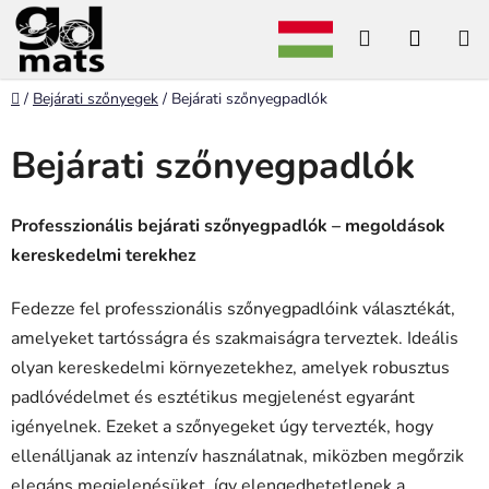
Ugrás
Keresés
KOSÁ
a
fő
tartalomhoz
Kezdőlap
/
Bejárati szőnyegek
/
Bejárati szőnyegpadlók
Bejárati szőnyegpadlók
Professzionális bejárati szőnyegpadlók – megoldások
kereskedelmi terekhez
Fedezze fel professzionális szőnyegpadlóink választékát,
amelyeket tartósságra és szakmaiságra terveztek. Ideális
olyan kereskedelmi környezetekhez, amelyek robusztus
padlóvédelmet és esztétikus megjelenést egyaránt
igényelnek. Ezeket a szőnyegeket úgy tervezték, hogy
ellenálljanak az intenzív használatnak, miközben megőrzik
elegáns megjelenésüket, így elengedhetetlenek a