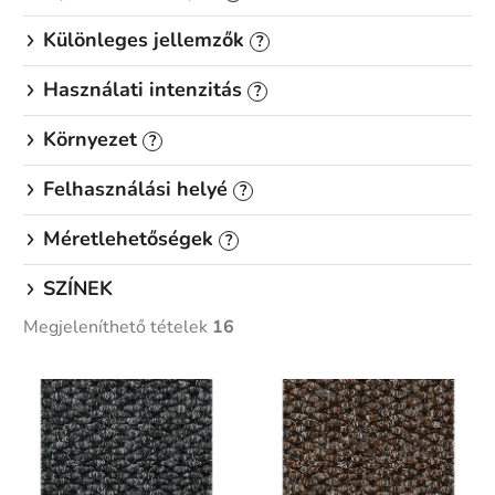
Különleges jellemzők
?
Használati intenzitás
?
Környezet
?
Felhasználási helyé
?
Méretlehetőségek
?
SZÍNEK
Megjeleníthető tételek
16
T
e
r
m