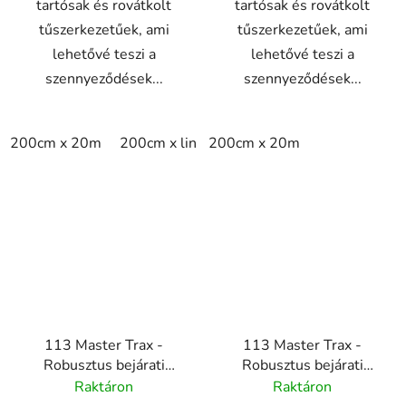
tartósak és rovátkolt
tartósak és rovátkolt
tűszerkezetűek, ami
tűszerkezetűek, ami
lehetővé teszi a
lehetővé teszi a
szennyeződések...
szennyeződések...
200cm x 20m
200cm x linm
200cm x 20m
113 Master Trax -
113 Master Trax -
Robusztus bejárati
Robusztus bejárati
szőnyeg rendszer -
szőnyeg rendszer - kék
Raktáron
Raktáron
barna