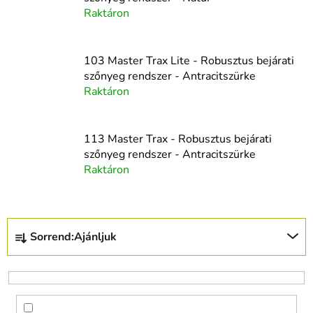
Raktáron
103 Master Trax Lite - Robusztus bejárati
szőnyeg rendszer - Antracitszürke
Raktáron
113 Master Trax - Robusztus bejárati
szőnyeg rendszer - Antracitszürke
Raktáron
T
Sorrend:
Ajánljuk
e
r
m
é