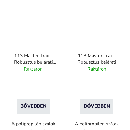
113 Master Trax -
113 Master Trax -
Robusztus bejárati
Robusztus bejárati
szőnyeg rendszer -
szőnyeg rendszer -
Raktáron
Raktáron
Antracitszürke
Autumn Green -
200cmx20m
BŐVEBBEN
BŐVEBBEN
A polipropilén szálak
A polipropilén szálak