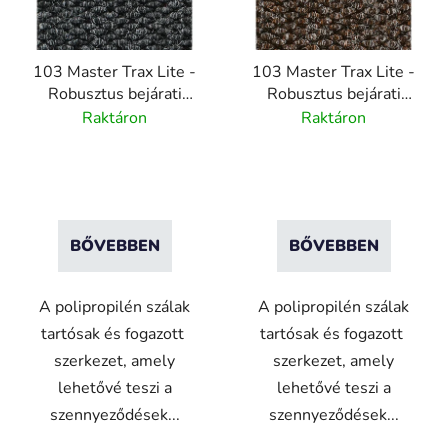
é
k
e
103 Master Trax Lite -
103 Master Trax Lite -
k
Robusztus bejárati
Robusztus bejárati
l
szőnyeg rendszer -
szőnyeg rendszer -
Raktáron
Raktáron
i
Antracitszürke
barna - 200cm x 20m
s
t
á
j
BŐVEBBEN
BŐVEBBEN
a
A polipropilén szálak
A polipropilén szálak
tartósak és fogazott
tartósak és fogazott
szerkezet, amely
szerkezet, amely
lehetővé teszi a
lehetővé teszi a
szennyeződések...
szennyeződések...