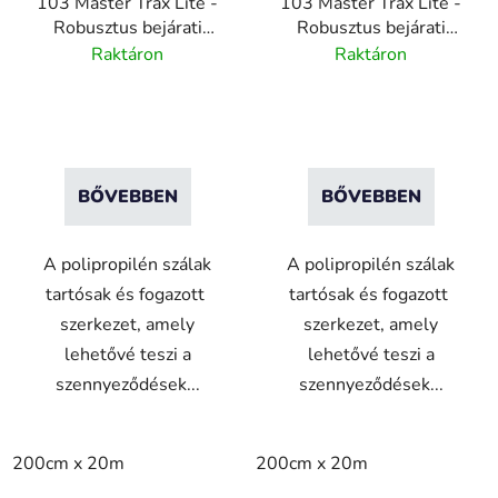
103 Master Trax Lite -
103 Master Trax Lite -
Robusztus bejárati
Robusztus bejárati
szőnyeg rendszer -
szőnyeg rendszer -
Raktáron
Raktáron
Royal Blue -200cm x
Szürke - 200cm x 20m
20m
BŐVEBBEN
BŐVEBBEN
A polipropilén szálak
A polipropilén szálak
tartósak és fogazott
tartósak és fogazott
szerkezet, amely
szerkezet, amely
lehetővé teszi a
lehetővé teszi a
szennyeződések...
szennyeződések...
200cm x 20m
200cm x 20m