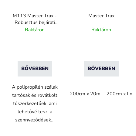
M113 Master Trax -
Master Trax
Robusztus bejárati
szőnyeg rendszer -
Raktáron
Raktáron
Natúr
BŐVEBBEN
BŐVEBBEN
A polipropilén szálak
200cm x 20m
200cm x lin
tartósak és rovátkolt
tűszerkezetűek, ami
lehetővé teszi a
szennyeződések...