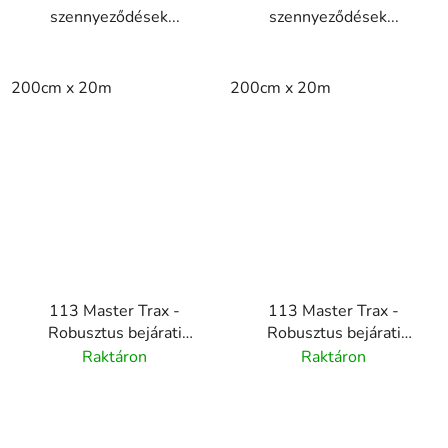
szennyeződések...
szennyeződések...
200cm x 20m
200cm x 20m
113 Master Trax -
113 Master Trax -
Robusztus bejárati
Robusztus bejárati
szőnyeg rendszer -
szőnyeg rendszer -
Raktáron
Raktáron
piros
Szürke -