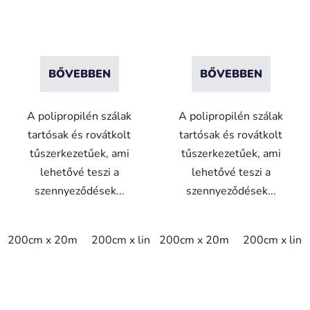
BŐVEBBEN
BŐVEBBEN
A polipropilén szálak
A polipropilén szálak
tartósak és rovátkolt
tartósak és rovátkolt
tűszerkezetűek, ami
tűszerkezetűek, ami
lehetővé teszi a
lehetővé teszi a
szennyeződések...
szennyeződések...
200cm x 20m
200cm x linm
200cm x 20m
200cm x lin