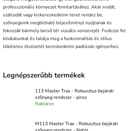
professzionális környezet fenntartásához. Akár irodát,
szállodát vagy kiskereskedelmi teret rendez be,
szőnyegeink megbízható teljesítményt nyújtanak és
fokozzák bármely belső tér vizuális vonzerejét. Fedezze fel
kínálatunkat és találja meg a funkcionalitás és stílus
tökéletes ötvözetét kereskedelmi padlózati igényeihez.
Legnépszerűbb termékek
113 Master Trax - Robusztus bejárati
szőnyeg rendszer - piros
Raktáron
M113 Master Trax - Robusztus bejárati
szőnyeg rendszer - Natúr