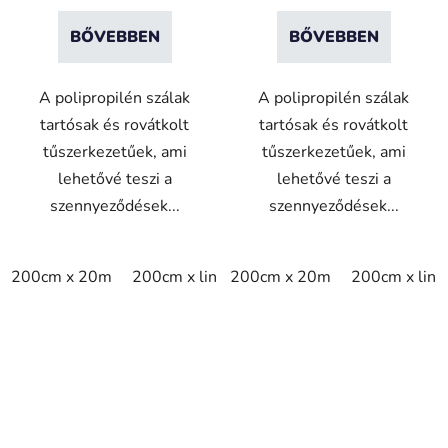
BŐVEBBEN
BŐVEBBEN
A polipropilén szálak
A polipropilén szálak
tartósak és rovátkolt
tartósak és rovátkolt
tűszerkezetűek, ami
tűszerkezetűek, ami
lehetővé teszi a
lehetővé teszi a
szennyeződések...
szennyeződések...
200cm x 20m
200cm x linm
200cm x 20m
200cm x lin