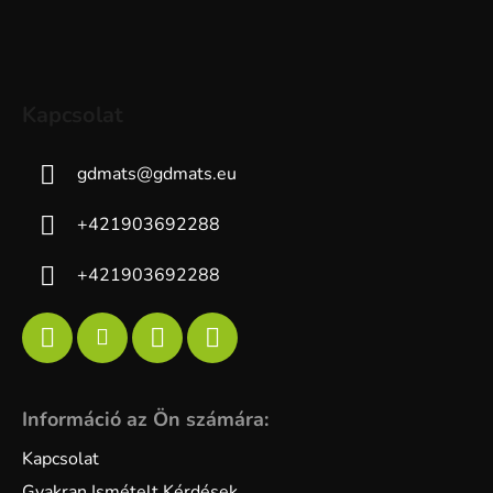
Kapcsolat
gdmats
@
gdmats.eu
+421903692288
+421903692288
Információ az Ön számára:
Kapcsolat
Gyakran Ismételt Kérdések