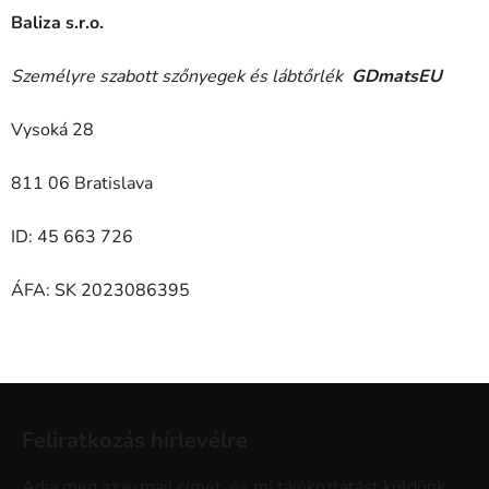
Baliza s.r.o.
Személyre szabott szőnyegek és lábtőrlék
GDmatsEU
Vysoká 28
811 06 Bratislava
ID: 45 663 726
ÁFA: SK 2023086395
L
á
Feliratkozás hírlevélre
b
l
Adja meg az e-mail címét, és mi tájékoztatást küldünk