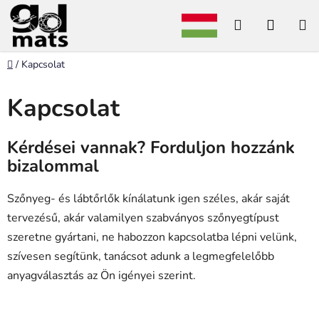
Ugrás
Keresés
KOSÁ
a
fő
tartalomhoz
Kezdőlap
/
Kapcsolat
Kapcsolat
Kérdései vannak? Forduljon hozzánk
bizalommal
Szőnyeg- és lábtőrlők kínálatunk igen széles, akár saját
tervezésű, akár valamilyen szabványos szőnyegtípust
szeretne gyártani, ne habozzon kapcsolatba lépni velünk,
szívesen segítünk, tanácsot adunk a legmegfelelőbb
anyagválasztás az Ön igényei szerint.