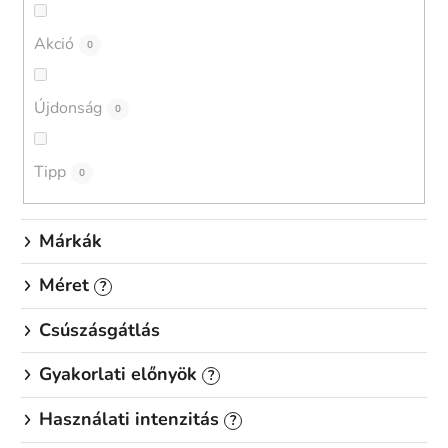
r
e
Akció
0
n
d
Újdonság
0
e
z
é
Tipp
0
s
e
Márkák
Méret
?
Csúszásgátlás
Gyakorlati előnyök
?
Használati intenzitás
?