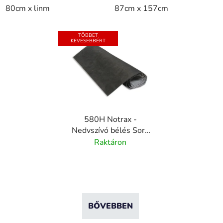
80cm x linm
87cm x 157cm
TÖBBET
KEVESEBBÉRT
580H Notrax -
Nedvszívó bélés Sorb
Stance-hez
Raktáron
BŐVEBBEN