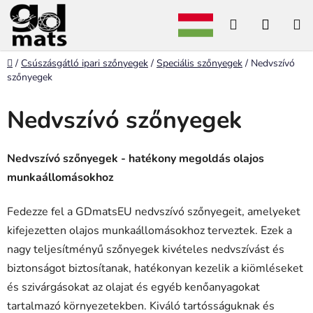
Ugrás
Keresés
KOSÁ
a
fő
tartalomhoz
Kezdőlap
/
Csúszásgátló ipari szőnyegek
/
Speciális szőnyegek
/
Nedvszívó
szőnyegek
Nedvszívó szőnyegek
Nedvszívó szőnyegek - hatékony megoldás olajos
munkaállomásokhoz
Fedezze fel a GDmatsEU nedvszívó szőnyegeit, amelyeket
kifejezetten olajos munkaállomásokhoz terveztek. Ezek a
nagy teljesítményű szőnyegek kivételes nedvszívást és
biztonságot biztosítanak, hatékonyan kezelik a kiömléseket
és szivárgásokat az olajat és egyéb kenőanyagokat
tartalmazó környezetekben. Kiváló tartósságuknak és