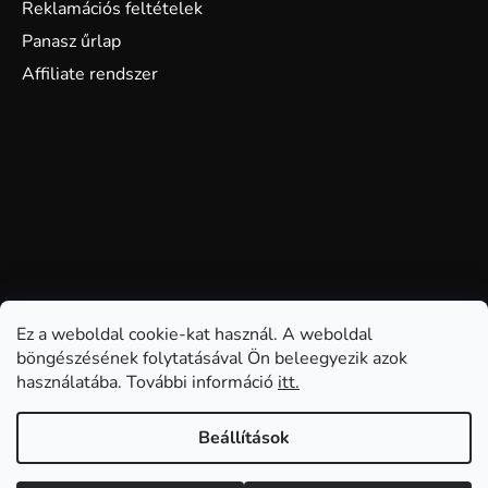
Reklamációs feltételek
Panasz űrlap
Affiliate rendszer
Ez a weboldal cookie-kat használ. A weboldal
böngészésének folytatásával Ön beleegyezik azok
használatába. További információ
itt.
Beállítások