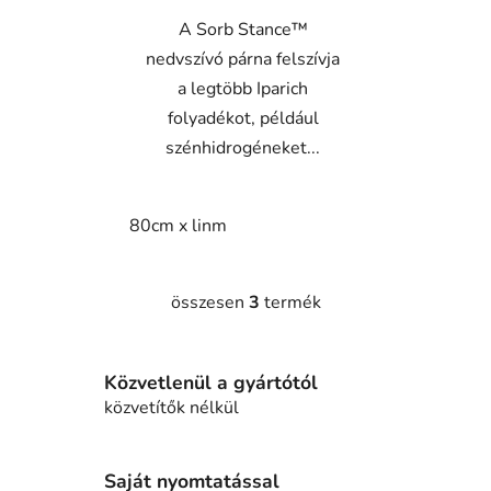
A Sorb Stance™
nedvszívó párna felszívja
a legtöbb Iparich
folyadékot, például
szénhidrogéneket...
80cm x linm
összesen
3
termék
L
i
s
Közvetlenül a gyártótól
t
a
közvetítők nélkül
i
r
á
Saját nyomtatással