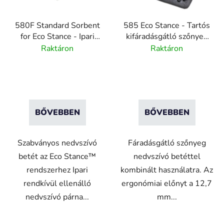
k
e
580F Standard Sorbent
585 Eco Stance - Tartós
k
for Eco Stance - Ipari
kifáradásgátló szőnyeg
l
rendkívül ellenálló
nedvszívó betéttel
Raktáron
Raktáron
i
nedvszívó betét
s
t
á
j
BŐVEBBEN
BŐVEBBEN
a
Szabványos nedvszívó
Fáradásgátló szőnyeg
betét az Eco Stance™
nedvszívó betéttel
rendszerhez Ipari
kombinált használatra. Az
rendkívül ellenálló
ergonómiai előnyt a 12,7
nedvszívó párna...
mm...