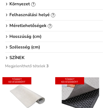
Környezet
?
Felhasználási helyé
?
Méretlehetőségek
?
Hosszúság (cm)
Szélesség (cm)
SZÍNEK
Megjeleníthető tételek
3
T
TÖBBET
TÖBBET
e
KEVESEBBÉRT
KEVESEBBÉRT
r
m
é