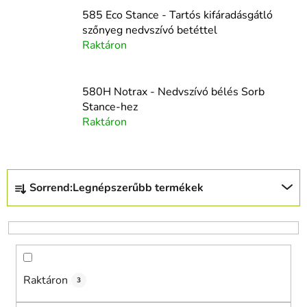
585 Eco Stance - Tartós kifáradásgátló
szőnyeg nedvszívó betéttel
Raktáron
580H Notrax - Nedvszívó bélés Sorb
Stance-hez
Raktáron
T
Sorrend:
Legnépszerűbb termékek
e
r
m
é
k
Raktáron
e
3
k