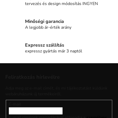
n
tervezés és design módosítás INGYEN
y
í
t
Minőségi garancia
á
A legjobb ár-érték arány
s
e
l
Expressz szállítás
e
expressz gyártás már 3 naptól
m
e
L
i
á
Feliratkozás hírlevélre
b
l
Adja meg az e-mail címét, és mi tájékoztatást küldünk
é
webáruházunk új termékeiről.
c
E-mail
E-mail címének megadásával elfogadja a
személyes