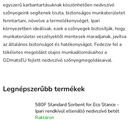
egyszerű karbantartásuknak köszönhetően nedvszívó
szőnyegeink segítenek tiszta, biztonságos munkaterületet
fenntartani, növelve a termelékenységet. Ipari
környezetben ideálisak, ezek a szőnyegek biztosítják, hogy
munkaterületei veszélyektől mentesek maradjanak, javítva
az általános biztonságot és hatékonyságot. Fedezze fel a
tökéletes megoldást olajos munkaállomásaihoz a
GDmatsEU fejlett nedvszívó szőnyegmegoldásaival.
Legnépszerűbb termékek
580F Standard Sorbent for Eco Stance -
Ipari rendkívül ellenálló nedvszívó betét
Raktáron