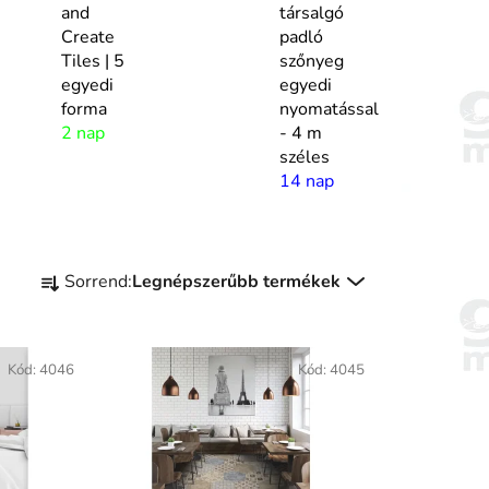
and
társalgó
Create
padló
Tiles | 5
szőnyeg
egyedi
egyedi
forma
nyomatással
2 nap
- 4 m
széles
14 nap
T
Sorrend:
Legnépszerűbb termékek
e
r
m
Kód:
4046
Kód:
4045
é
k
e
k