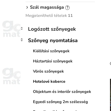
Szál magassága
?
Megjeleníthető tételek
11
K
Kategóriák
Logózott szőnyegek
a
átugrása
t
Szőnyeg nyomtatása
e
g
Kiállítási szőnyegek
ó
r
Háztartási szőnyegek
i
á
Vörös szőnyegek
k
Hotelové koberce
Objektum és interiőr szőnyegek
Egyedi szőnyeg 2m szélesség