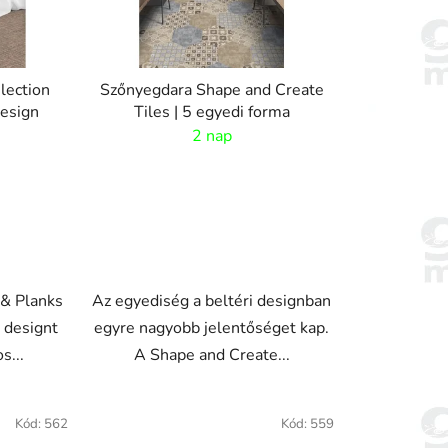
r
e
n
d
lection
Szőnyegdara Shape and Create
e
design
Tiles | 5 egyedi forma
z
2 nap
é
s
e
 & Planks
Az egyediség a beltéri designban
e designt
egyre nagyobb jelentőséget kap.
s...
A Shape and Create...
VO
Kód:
562
Kód:
559