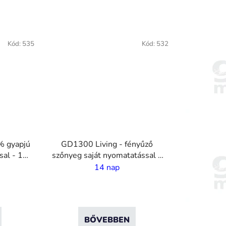
VO
Kód:
535
Kód:
532
% gyapjú
GD1300 Living - fényűző
sal - 10
szőnyeg saját nyomatatással -
10 mm szál - 2 m szélesség
14 nap
BŐVEBBEN