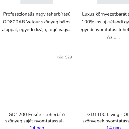
Professzionális nagy teherbírású
Luxus környezetbarát
GD600AB Velour szőnyeg hálós
100%-os új-zélandi gy
alappal, egyedi dizájn, logó vagy...
egyedi nyomtatási lehe
Az 1...
VO
VO
Kód:
529
GD1200 Frisée - teherbíró
GD1100 Living - Ot
szőnyeg saját nyomtatással- 7
szőnyegek nyomtatással - 5,5
mm szál - 2 m szélesség
mm szál - 2 m szél
14 nap
14 nap