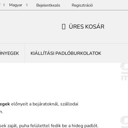
F
Magyar
Bejelentkezés
Regisztráció
ÜRES KOSÁR
KOSÁR
ŐNYEGEK
KIÁLLÍTÁSI PADLÓBURKOLATOK
REKLÁ
yegek
előnyeit a bejáratoknál, szállodai
n.
k zaját, puha felülettel fedik be a hideg padlót.