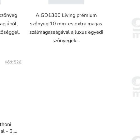
 szőnyeg
A GD1300 Living prémium
apjúból,
szőnyeg 10 mm-es extra magas
tőséggel.
szálmagasságával a luxus egyedi
szőnyegek...
Kód:
526
thoni
esség