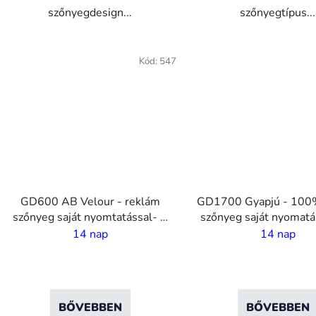
szőnyegdesign...
szőnyegtípus...
VO
VO
Kód:
547
GD600 AB Velour - reklám
GD1700 Gyapjú - 100
szőnyeg saját nyomtatással- 2
szőnyeg saját nyomatá
m széles
mm szál
14 nap
14 nap
BŐVEBBEN
BŐVEBBEN