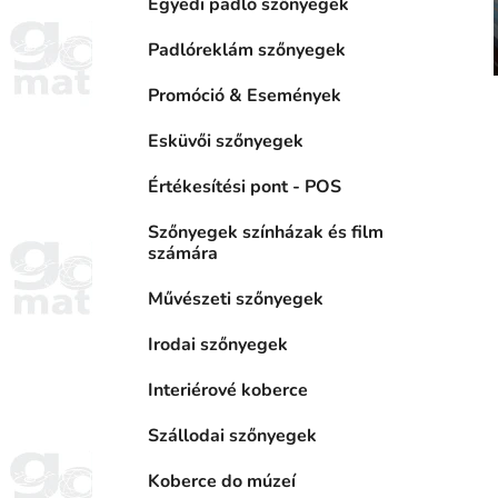
Egyedi padló szőnyegek
Padlóreklám szőnyegek
Promóció & Események
i
Esküvői szőnyegek
Értékesítési pont - POS
j
Szőnyegek színházak és film
számára
Művészeti szőnyegek
Irodai szőnyegek
Interiérové koberce
Szállodai szőnyegek
Koberce do múzeí