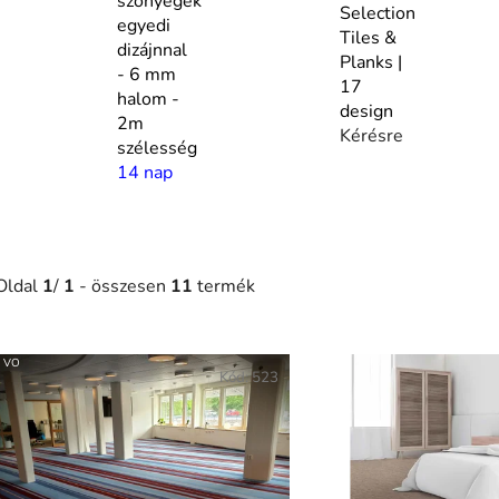
szőnyegek
Selection
egyedi
Tiles &
dizájnnal
Planks |
- 6 mm
17
halom -
design
2m
Kérésre
szélesség
14 nap
Oldal
1
/
1
- összesen
11
termék
T
VO
e
Kód:
523
r
m
é