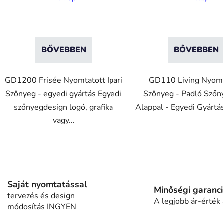
BŐVEBBEN
BŐVEBBEN
GD1200 Frisée Nyomtatott Ipari
GD110 Living Nyomt
Szőnyeg - egyedi gyártás Egyedi
Szőnyeg - Padló Szőny
szőnyegdesign logó, grafika
Alappal - Egyedi Gyártás
vagy...
L
i
s
Saját nyomtatással
t
Minőségi garanc
tervezés és design
a
A legjobb ár-érték
módosítás INGYEN
i
r