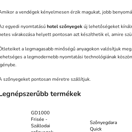
Amikor a vendégek kényelmesen érzik magukat, jobb benyomásu
Az egyedi nyomtatású
hotel szőnyegek
új lehetőségeket kínál
hetes várakozása helyett pontosan azt készíthetik el, amire sz
Ötleteiket a legmagasabb minőségű anyagokon valósítjuk meg
lehetséges a legmodernebb nyomtatási technológiának köszön
igénybe.
A szőnyegeket pontosan méretre szállítjuk.
Legnépszerűbb termékek
GD1000
Frisée -
Szőnyegdara
Szállodai
Quick