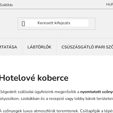
HU
Szállítás
MTATÁSA
LÁBTÖRLŐK
CSÚSZÁSGÁTLÓ IPARI SZ
Hotelové koberce
Elégedett szállodai ügyfeleink megerősítik a
nyomtatott szőn
folyosókon, szobákban és a recepció vagy lobby bárok területei
A szőnyegek luxus atmoszférát teremtenek. Csillapítják a lépése