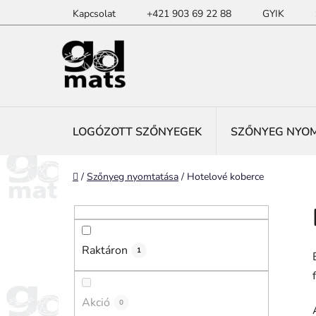
Ugrás
Kapcsolat
+421 903 69 22 88
GYIK
a
fő
tartalomhoz
LOGÓZOTT SZŐNYEGEK
SZŐNYEG NYO
Kezdőlap
/
Szőnyeg nyomtatása
/
Hotelové koberce
O
l
d
Raktáron
a
1
l
s
Akció
0
ó