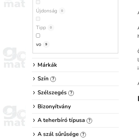
p
Újdonság
a
0
n
Tipp
e
0
l
vo
9
Márkák
Szín
?
Szélszegés
?
Bizonyítvány
A teherbíró típusa
?
A szál sűrűsége
?