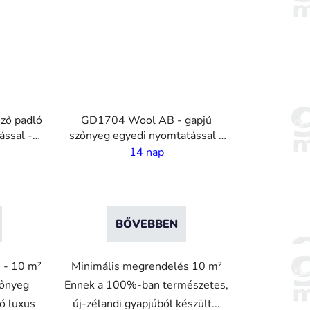
ző padló
GD1704 Wool AB - gapjú
ssal - 4
szőnyeg egyedi nyomtatással -
4 m széles
14 nap
BŐVEBBEN
 - 10 m²
Minimális megrendelés 10 m²
zőnyeg
Ennek a 100%-ban természetes,
ó luxus
új-zélandi gyapjúból készült...