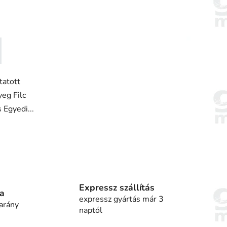
atott
eg Filc
 Egyedi...
Expressz szállítás
ia
expressz gyártás már 3
 arány
naptól