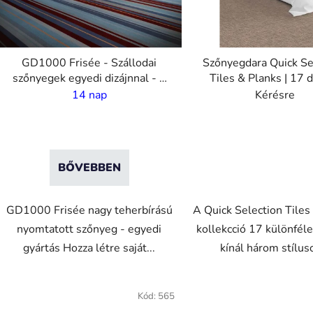
k
e
k
l
GD1000 Frisée - Szállodai
Szőnyegdara Quick Se
szőnyegek egyedi dizájnnal - 6
Tiles & Planks | 17 
s
mm halom - 2m szélesség
14 nap
Kérésre
t
á
a
BŐVEBBEN
GD1000 Frisée nagy teherbírású
A Quick Selection Tiles
nyomtatott szőnyeg - egyedi
kollekcció 17 különfél
gyártás Hozza létre saját...
kínál három stíluso
VO
VO
Kód:
565