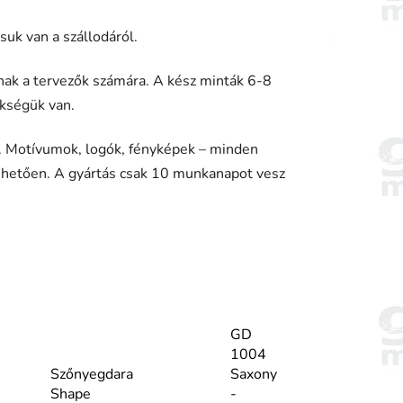
k van a szállodáról.
nak a tervezők számára. A kész minták 6-8
ükségük van.
. Motívumok, logók, fényképek – minden
hetően. A gyártás csak 10 munkanapot vesz
GD
1004
Szőnyegdara
Saxony
Shape
-