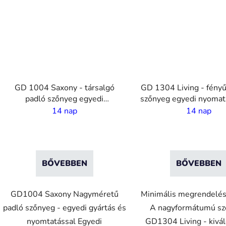
GD 1004 Saxony - társalgó
GD 1304 Living - fényű
padló szőnyeg egyedi
szőnyeg egyedi nyomatá
nyomatással - 4 m széles
m széles
14 nap
14 nap
BŐVEBBEN
BŐVEBBEN
GD1004 Saxony Nagyméretű
Minimális megrendelés
padló szőnyeg - egyedi gyártás és
A nagyformátumú s
nyomtatással Egyedi
GD1304 Living - kivál