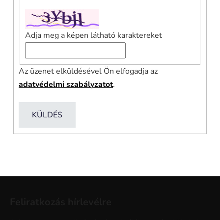
Adja meg a képen látható karaktereket
Az üzenet elküldésével Ön elfogadja az
adatvédelmi szabályzatot
.
KÜLDÉS
L
á
Feliratkozás hírlevélre
b