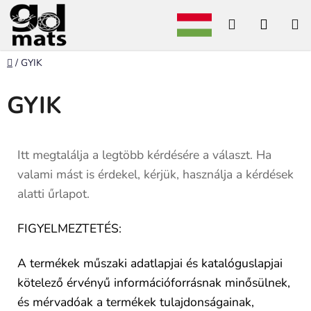
Ugrás
Keresés
KOSÁ
a
fő
tartalomhoz
Kezdőlap
/
GYIK
GYIK
Itt megtalálja a legtöbb kérdésére a választ. Ha
valami mást is érdekel, kérjük, használja a kérdések
alatti űrlapot.
FIGYELMEZTETÉS:
A termékek műszaki adatlapjai és katalóguslapjai
kötelező érvényű információforrásnak minősülnek,
és mérvadóak a termékek tulajdonságainak,