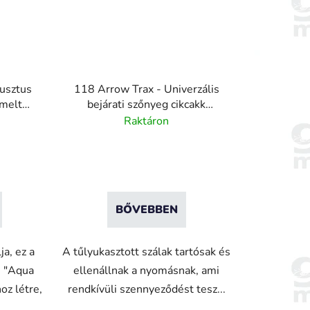
usztus
118 Arrow Trax - Univerzális
melt
bejárati szőnyeg cikcakk
el
mintával - Antracitszürke
Raktáron
BŐVEBBEN
ja, ez a
A tűlyukasztott szálak tartósak és
ű "Aqua
ellenállnak a nyomásnak, ami
z létre,
rendkívüli szennyeződést tesz...