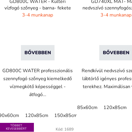
GD800C WATER - Kültéri
GD740XL MAT- M
vízfogó szőnyeg - barna- fekete
nedvszívó szennyfogós
s
4 szín
3-4 munkanap
3-4 munkanap
t
á
a
BŐVEBBEN
BŐVEBBEN
GD800C WATER professzionális
Rendkívül nedvszívó s
szennyfogó szőnyeg kiemelkedő
lábtörlő igényes profes
vízmegkötő képességgel -
terekhez. Maximálisan v
átfogó...
85x60cm
120x85cm
90x60cm
120x85cm
150x85cm
175x115cm
240x1
TÖBBET
KEVESEBBÉRT
Kód:
1689