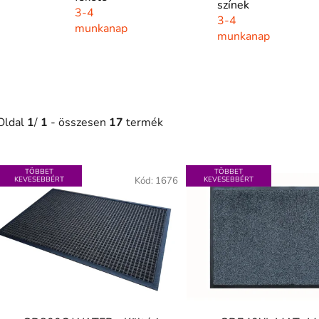
színek
3-4
3-4
munkanap
munkanap
Oldal
1
/
1
- összesen
17
termék
T
TÖBBET
TÖBBET
e
KEVESEBBÉRT
Kód:
1676
KEVESEBBÉRT
r
m
é
k
e
k
l