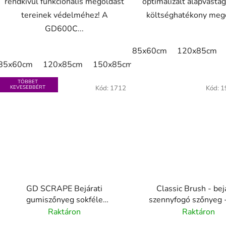
rendkívül funkcionális megoldást
optimalizált alapvasta
tereinek védelméhez! A
költséghatékony mego
GD600C...
85x60cm
120x85cm
85x60cm
120x85cm
150x85cm
175x115cm
TÖBBET
KEVESEBBÉRT
Kód:
1712
Kód:
1
GD SCRAPE Bejárati
Classic Brush - bej
gumiszőnyeg sokféle
szennyfogó szőnyeg -
felhasználásra - bel- és
Raktáron
Raktáron
kültéren