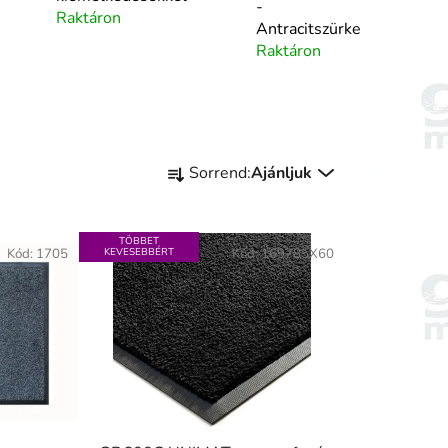
-
Raktáron
Antracitszürke
Raktáron
T
Sorrend:
Ajánljuk
e
r
m
TÖBBET
Kód:
1705
KEVESEBBÉRT
Kód:
169785X60
é
k
e
k
r
e
n
d