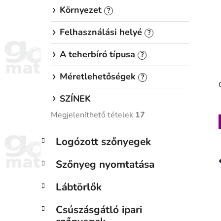
Környezet
?
Felhasználási helyé
?
A teherbíró típusa
?
Méretlehetőségek
?
SZÍNEK
Megjeleníthető tételek
17
K
Kategóriák
Logózott szőnyegek
a
átugrása
t
Szőnyeg nyomtatása
e
g
Lábtörlők
ó
r
Csúszásgátló ipari
i