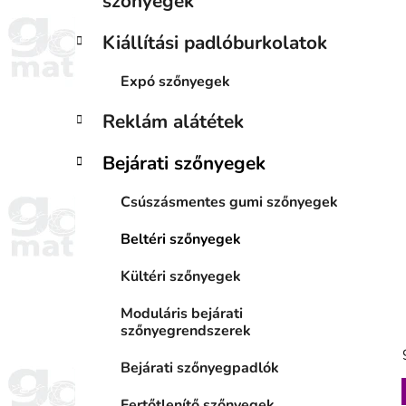
szőnyegek
á
i
k
Kiállítási padlóburkolatok
Expó szőnyegek
j
Reklám alátétek
Bejárati szőnyegek
Csúszásmentes gumi szőnyegek
Beltéri szőnyegek
Kültéri szőnyegek
Moduláris bejárati
szőnyegrendszerek
Bejárati szőnyegpadlók
Fertőtlenítő szőnyegek