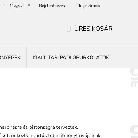
F
Magyar
Bejelentkezés
Regisztráció
ÜRES KOSÁR
KOSÁR
ŐNYEGEK
KIÁLLÍTÁSI PADLÓBURKOLATOK
REKLÁ
herbírásra és biztonságra terveztek.
ését, miközben tartós teljesítményt nyújtanak.