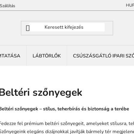
HU
Szállítás
MTATÁSA
LÁBTÖRLŐK
CSÚSZÁSGÁTLÓ IPARI SZ
Beltéri szőnyegek
Beltéri szőnyegek – stílus, teherbírás és biztonság a terébe
Fedezze fel prémium beltéri szőnyegeit, amelyeket stílusra, te
Szőnyegeink elegáns dizájnokkal javítják bármely tér megjelen