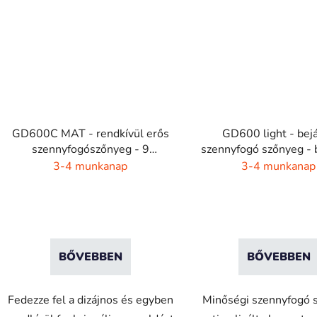
GD600C MAT - rendkívül erős
GD600 light - bejá
szennyfogószőnyeg - 9
szennyfogó szőnyeg - b
színkombináció
kültéri
3-4 munkanap
3-4 munkanap
BŐVEBBEN
BŐVEBBEN
Fedezze fel a dizájnos és egyben
Minőségi szennyfogó 