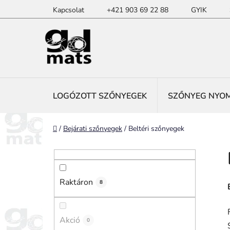
Ugrás
Kapcsolat
+421 903 69 22 88
GYIK
a
fő
tartalomhoz
LOGÓZOTT SZŐNYEGEK
SZŐNYEG NYO
Kezdőlap
/
Bejárati szőnyegek
/
Beltéri szőnyegek
O
l
d
Raktáron
a
8
l
s
Akció
0
ó