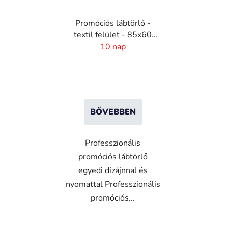
Promóciós lábtörlő -
textil felület - 85x60
cm
10 nap
BŐVEBBEN
Professzionális
promóciós lábtörlő
egyedi dizájnnal és
nyomattal Professzionális
promóciós...