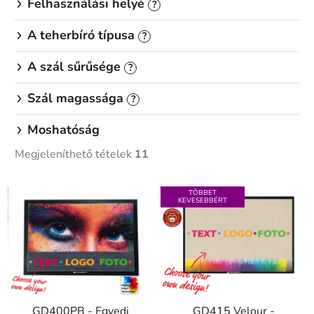
Felhasználási helyé
?
A teherbíró típusa
?
A szál sűrűsége
?
Szál magassága
?
Moshatóság
Megjeleníthető tételek
11
T
TÖBBET
e
KEVESEBBÉRT
r
m
é
k
e
GD400PB - Egyedi
GD415 Velour -