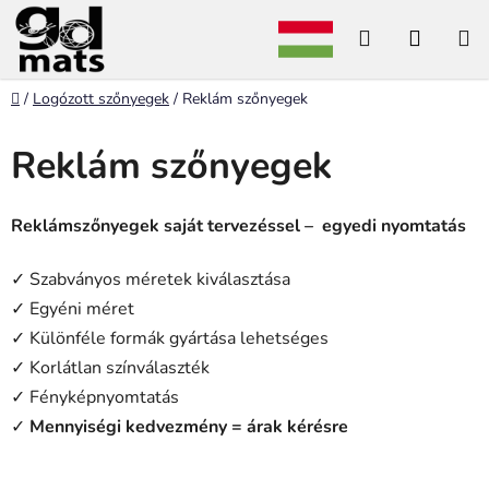
Ugrás
Keresés
KOSÁ
a
fő
tartalomhoz
Kezdőlap
/
Logózott szőnyegek
/
Reklám szőnyegek
Reklám szőnyegek
Reklámszőnyegek saját tervezéssel – egyedi nyomtatás
✓ Szabványos méretek kiválasztása
✓ Egyéni méret
✓ Különféle formák gyártása lehetséges
✓ Korlátlan színválaszték
✓ Fényképnyomtatás
✓
Mennyiségi kedvezmény = árak kérésre