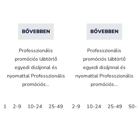
BŐVEBBEN
BŐVEBBEN
Professzionális
Professzionális
promóciós lábtörlő
promóciós lábtörlő
egyedi dizájnnal és
egyedi dizájnnal és
nyomattal Professzionális
nyomattal Professzionális
promóciós...
promóciós...
1
2-9
10-24
25-49
50-99
2-9
10-24
100-249
25-49
250-499
50-