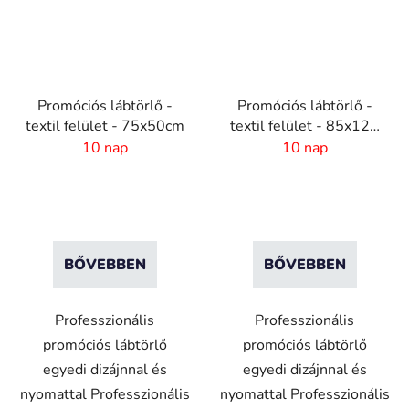
Promóciós lábtörlő -
Promóciós lábtörlő -
textil felület - 75x50cm
textil felület - 85x120
cm
10 nap
10 nap
BŐVEBBEN
BŐVEBBEN
Professzionális
Professzionális
promóciós lábtörlő
promóciós lábtörlő
egyedi dizájnnal és
egyedi dizájnnal és
nyomattal Professzionális
nyomattal Professzionális