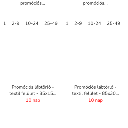
promóciós...
promóciós...
1
2-9
10-24
25-49
50-99
1
2-9
100-249
10-24
25-49
250-499
Promóciós lábtörlő -
Promóciós lábtörlő -
textil felület - 85x150
textil felület - 85x300
cm
cm
10 nap
10 nap