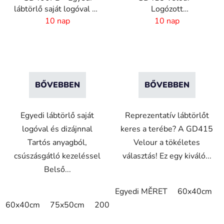
k
lábtörlő saját logóval és
Logózott
l
dizájnnal
reklámszőnyeg - 4 mm
10 nap
10 nap
i
szál - 2 cm Gumiszél
s
t
á
j
BŐVEBBEN
BŐVEBBEN
a
Egyedi lábtörlő saját
Reprezentatív lábtörlőt
logóval és dizájnnal
keres a terébe? A GD415
Tartós anyagból,
Velour a tökéletes
csúszásgátló kezeléssel
választás! Ez egy kiváló...
Belső...
Egyedi MĚRET
60x40cm
60x40cm
75x50cm
200x100cm
220x95cm
240x9