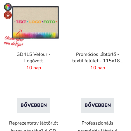
GD415 Velour -
Promóciós lábtörlő -
Logózott
textil felület - 115x180
reklámszőnyeg - 4 mm
cm
10 nap
10 nap
szál - Egyedi méret
BŐVEBBEN
BŐVEBBEN
Reprezentatív lábtörlőt
Professzionális
keres a terébe? A GD
promóciós lábtörlő