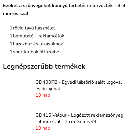
Ezeket a szőnyegeket könnyű terhelésre tervezték – 3-4
mm-es szál
rövid távú használat
bemutató – reklámcélok
házakhoz és lakásokhoz
sportklubok öltözőibe
Legnépszerűbb termékek
GD400PB - Egyedi lábtörlő saját logóval
és dizájnnal
10 nap
GD415 Velour - Logózott reklámszőnyeg
- 4 mm szál - 2 cm Gumiszél
10 nap