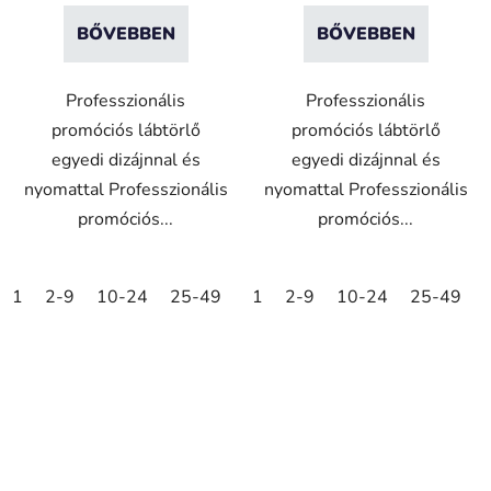
BŐVEBBEN
BŐVEBBEN
Professzionális
Professzionális
promóciós lábtörlő
promóciós lábtörlő
egyedi dizájnnal és
egyedi dizájnnal és
nyomattal Professzionális
nyomattal Professzionális
promóciós...
promóciós...
1
2-9
10-24
25-49
50-99
1
2-9
100-249
10-24
25-49
250-499