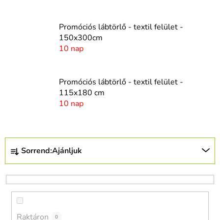
Promóciós lábtörlő - textil felület -
150x300cm
10 nap
Promóciós lábtörlő - textil felület -
115x180 cm
10 nap
T
Sorrend:
Ajánljuk
e
r
m
é
k
Raktáron
e
0