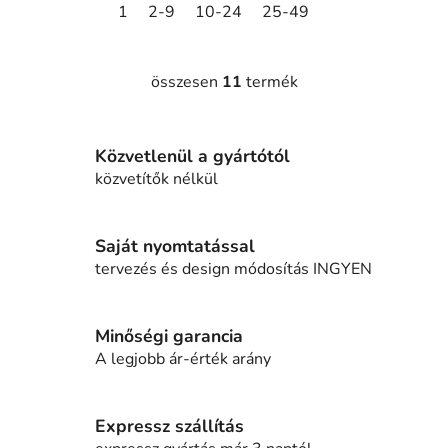
1
2-9
10-24
25-49
50-99
100-2
összesen
11
termék
L
i
s
Közvetlenül a gyártótól
t
a
közvetítők nélkül
i
r
á
Saját nyomtatással
n
tervezés és design módosítás INGYEN
y
í
t
Minőségi garancia
á
A legjobb ár-érték arány
s
e
l
Expressz szállítás
e