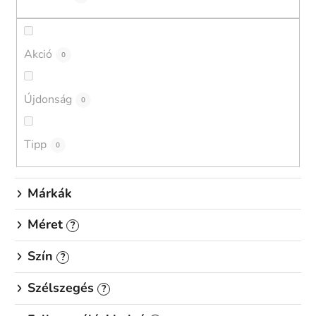
k
r
e
Akció
0
n
d
Újdonság
0
e
z
é
Tipp
0
s
e
Márkák
Méret
?
Szín
?
Szélszegés
?