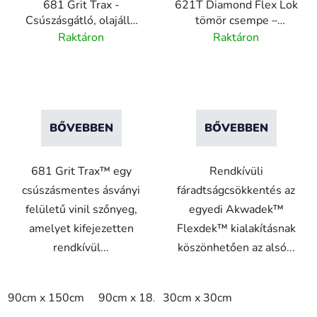
681 Grit Trax -
621T Diamond Flex Lok
Csúszásgátló, olajálló
tömör csempe –
vinil szőnyeg
moduláris PVC lap -
Raktáron
Raktáron
30x30 cm
BŐVEBBEN
BŐVEBBEN
681 Grit Trax™ egy
Rendkívüli
csúszásmentes ásványi
fáradtságcsökkentés az
felületű vinil szőnyeg,
egyedi Akwadek™
amelyet kifejezetten
Flexdek™ kialakításnak
rendkívül...
köszönhetően az alsó...
90cm x 150cm
90cm x 18.3m
30cm x 30cm
90cm x linm