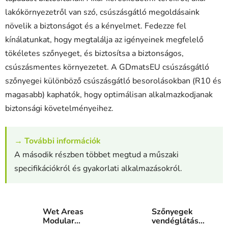
lakókörnyezetről van szó, csúszásgátló megoldásaink
növelik a biztonságot és a kényelmet. Fedezze fel
kínálatunkat, hogy megtalálja az igényeinek megfelelő
tökéletes szőnyeget, és biztosítsa a biztonságos,
csúszásmentes környezetet. A GDmatsEU csúszásgátló
szőnyegei különböző csúszásgátló besorolásokban (R10 és
magasabb) kaphatók, hogy optimálisan alkalmazkodjanak
biztonsági követelményeihez.
→
További információk
A második részben többet megtud a műszaki
specifikációkról és gyakorlati alkalmazásokról.
Wet Areas
Szőnyegek
Modular
vendéglátás