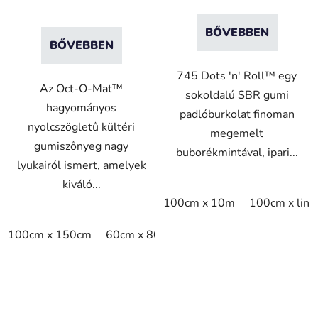
BŐVEBBEN
BŐVEBBEN
745 Dots 'n' Roll™ egy
Az Oct-O-Mat™
sokoldalú SBR gumi
hagyományos
padlóburkolat finoman
nyolcszögletű kültéri
megemelt
gumiszőnyeg nagy
buborékmintával, ipari...
lyukairól ismert, amelyek
kiváló...
100cm x 10m
100cm x lin
100cm x 150cm
60cm x 80cm
75cm x 100cm
80cm 