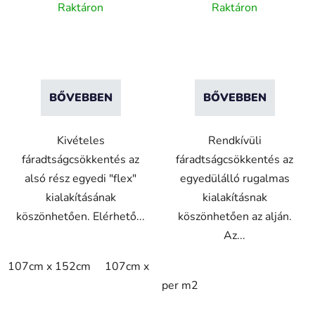
csúszásgátló felülettel -
csúszásgátló felülettel -
Raktáron
Raktáron
Sárga
Fekete
BŐVEBBEN
BŐVEBBEN
Kivételes
Rendkívüli
fáradtságcsökkentés az
fáradtságcsökkentés az
alsó rész egyedi "flex"
egyedülálló rugalmas
kialakításának
kialakításnak
köszönhetően. Elérhető...
köszönhetően az alján.
Az...
107cm x 152cm
107cm x 183cm
76cm x 152cm
per m2