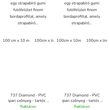
egy strapabíró gumi
egy strapabíró gumi
futófelület finom
futófelület finom
bordaprofillal, amely
bordaprofillal, amely
strapabíró...
strapabíró...
100 cm x 10 m
100cm x linm
100cm x 10m
100cm x lin
737 Diamond - PVC
737 Diamond - PVC
ipari szőnyeg - tartós -
ipari szőnyeg - tartós -
csúszásgátló - 4,7 mm -
csúszásgátló - 4,7 mm -
Raktáron
Raktáron