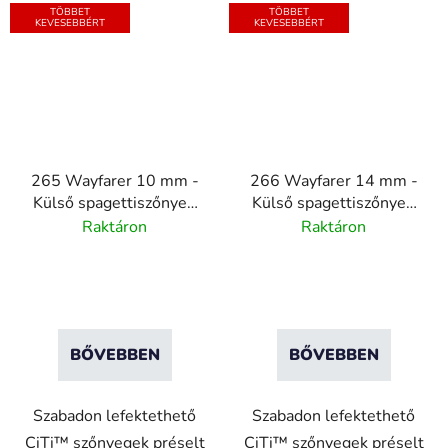
TÖBBET
TÖBBET
KEVESEBBÉRT
KEVESEBBÉRT
265 Wayfarer 10 mm -
266 Wayfarer 14 mm -
Külső spagettiszőnyeg
Külső spagettiszőnyeg
támlával
talp nélkül - szürke
Raktáron
Raktáron
BŐVEBBEN
BŐVEBBEN
Szabadon lefektethető
Szabadon lefektethető
CiTi™ szőnyegek préselt
CiTi™ szőnyegek préselt