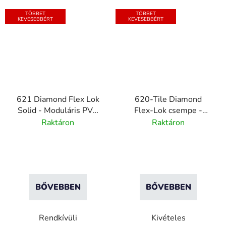
TÖBBET
TÖBBET
KEVESEBBÉRT
KEVESEBBÉRT
621 Diamond Flex Lok
620-Tile Diamond
Solid - Moduláris PVC
Flex-Lok csempe -
platform
Környezet moduláris
Raktáron
Raktáron
PVC platformh - 30x30
cmoz
BŐVEBBEN
BŐVEBBEN
Rendkívüli
Kivételes