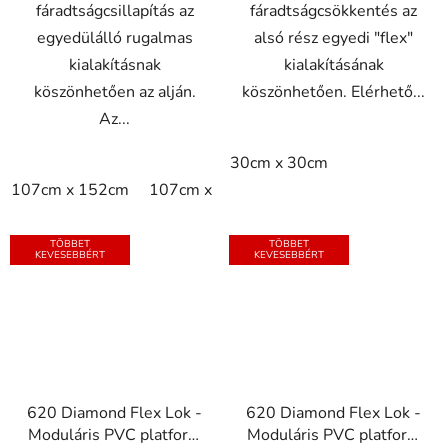
fáradtságcsillapítás az
fáradtságcsökkentés az
egyedülálló rugalmas
alsó rész egyedi "flex"
kialakításnak
kialakításának
köszönhetően az alján.
köszönhetően. Elérhető...
Az...
30cm x 30cm
107cm x 152cm
107cm x 183cm
76cm x 152cm
TÖBBET
TÖBBET
KEVESEBBÉRT
KEVESEBBÉRT
620 Diamond Flex Lok -
620 Diamond Flex Lok -
Moduláris PVC platform
Moduláris PVC platform