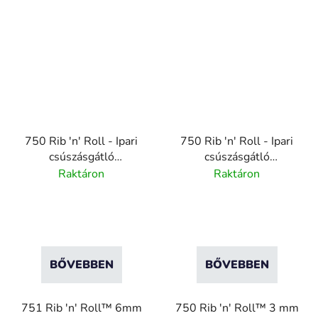
750 Rib 'n' Roll - Ipari
750 Rib 'n' Roll - Ipari
csúszásgátló
csúszásgátló
gumiszőnyeg - sűrű
gumiszőnyeg - sűrű
Raktáron
Raktáron
bordás - 6 mm vastag
bordás - 3 mm vastag
BŐVEBBEN
BŐVEBBEN
751 Rib 'n' Roll™ 6mm
750 Rib 'n' Roll™ 3 mm