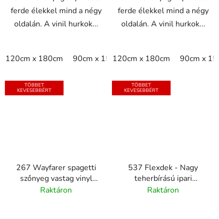
ferde élekkel mind a négy
ferde élekkel mind a négy
oldalán. A vinil hurkok...
oldalán. A vinil hurkok...
120cm x 180cm
90cm x 150cm
120cm x 180cm
90cm x 1
TÖBBET
TÖBBET
KEVESEBBÉRT
KEVESEBBÉRT
267 Wayfarer spagetti
537 Flexdek - Nagy
szőnyeg vastag vinyl
teherbírású ipari
hurkokkal - 16mm
csúszásgátló szőnyeg -
Raktáron
Raktáron
fekete/sárga