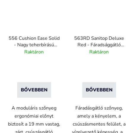
556 Cushion Ease Solid
563RD Sanitop Deluxe
- Nagy teherbírású
Red - Fáradsággátló
moduláris gumilapok -
szőnyeg az
Raktáron
Raktáron
fekete
élelmiszeripar számára
91cm x 152cm
BŐVEBBEN
BŐVEBBEN
A moduláris szőnyeg
Fáradásgátló szőnyeg,
ergonómiai előnyt
amely a kényelem, a
biztosít a 19 mm vastag,
csúszásmentes felület, a
zárt, csúszásgátló
vízelvezető képesség, a...