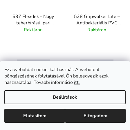
537 Flexdek - Nagy
538 Gripwalker Lite –
teherbírású ipari
Antibakteriális PVC
csúszásgátló szőnyeg -
szőnyeg nedves
Raktáron
Raktáron
fekete
területekre – kék
BŐVEBBEN
BŐVEBBEN
Ez a weboldal cookie-kat használ. A weboldal
böngészésének folytatásával Ön beleegyezik azok
használatába. További információ
itt.
Ipari szőnyeg hegesztett
A tartós higiéniai szőnyeg
rácsszerkezettel, amely
egészségesebb és
Beállítások
megemelt platformot hoz
biztonságosabb
létre a nagyobb...
környezetet teremt a
Elutasítom
Elfogadom
nedves...
120cm x 10m
122cm x linm
60cm x 10m
60cm x lin