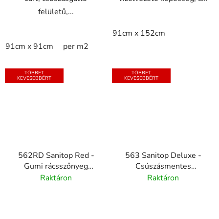
felületű,...
91cm x 152cm
91cm x 91cm
per m2
TÖBBET
TÖBBET
KEVESEBBÉRT
KEVESEBBÉRT
562RD Sanitop Red -
563 Sanitop Deluxe -
Gumi rácsszőnyeg
Csúszásmentes
préselt élekkel
gumiszőnyeg
Raktáron
Raktáron
vízelvezető lyukakkal