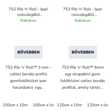
752 Rib 'n' Roll - Ipari
753 Rib 'n' Roll - Ipari
csúszásgátló
csúszásgátló
gumiszőnyeg - széles
gumiszőnyeg - széles
Raktáron
Raktáron
bordás - 3 mm vastag
bordás - ESD - 6 mm
vastag
BŐVEBBEN
BŐVEBBEN
752 Rib 'n' Roll™ 3 mm –
753 Rib 'n' Roll™ 6mm
széles bordás profilú
egy strapabíró gumi
gumifutófelület ipari
futófelület széles bordás
használatra egy...
profillal, amely tartós...
100cm x 10m
100cm x linm
120cm x 10m
120cm x 10m
120cm x lin
120cm x l