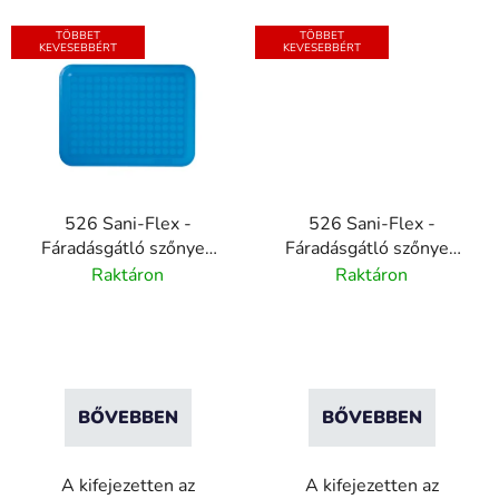
TÖBBET
TÖBBET
KEVESEBBÉRT
KEVESEBBÉRT
526 Sani-Flex -
526 Sani-Flex -
Fáradásgátló szőnyeg
Fáradásgátló szőnyeg
élelmiszeripar számára
élelmiszeripar számára
Raktáron
Raktáron
- Kék
- Szürke
BŐVEBBEN
BŐVEBBEN
A kifejezetten az
A kifejezetten az