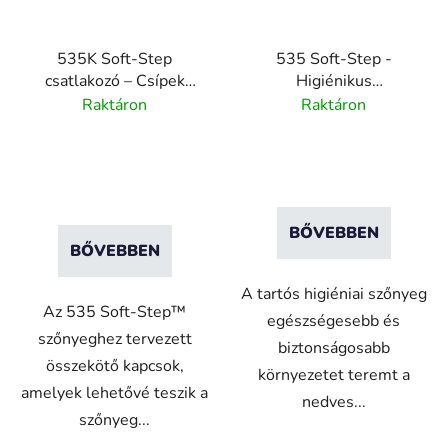
535K Soft-Step
535 Soft-Step -
csatlakozó – Csípek
Higiénikus
rögzítése szőnyegekhez
csúszásmentes szőnyeg
Raktáron
Raktáron
közepes
igénybevételhez - fehér
BŐVEBBEN
BŐVEBBEN
A tartós higiéniai szőnyeg
Az 535 Soft-Step™
egészségesebb és
szőnyeghez tervezett
biztonságosabb
összekötő kapcsok,
környezetet teremt a
amelyek lehetővé teszik a
nedves...
szőnyeg...