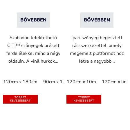
BŐVEBBEN
BŐVEBBEN
Szabadon lefektethető
Ipari szőnyeg hegesztett
CiTi™ szőnyegek préselt
rácsszerkezettel, amely
ferde élekkel mind a négy
megemelt platformot hoz
oldalán. A vinil hurkok...
létre a nagyobb...
120cm x 180cm
90cm x 150cm
120cm x 10m
120cm x lin
TÖBBET
TÖBBET
KEVESEBBÉRT
KEVESEBBÉRT