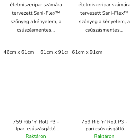
élelmiszeripar számára
élelmiszeripar számára
tervezett Sani-Flex™
tervezett Sani-Flex™
szőnyeg a kényelem, a
szőnyeg a kényelem, a
csúszásmentes...
csúszásmentes...
46cm x 61cm
61cm x 91cm
61cm x 91cm
759 Rib 'n' Roll P3 -
759 Rib 'n' Roll P3 -
Ipari csúszásgátló
Ipari csúszásgátló
gumiszőnyeg sima
gumiszőnyeg sűrű
Raktáron
Raktáron