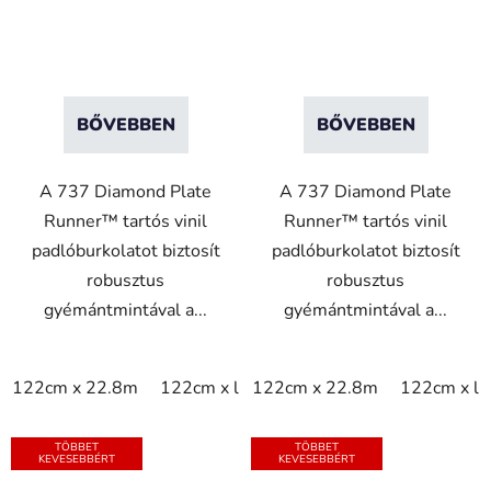
fekete/sárga
fekete
BŐVEBBEN
BŐVEBBEN
A 737 Diamond Plate
A 737 Diamond Plate
Runner™ tartós vinil
Runner™ tartós vinil
padlóburkolatot biztosít
padlóburkolatot biztosít
robusztus
robusztus
gyémántmintával a...
gyémántmintával a...
122cm x 22.8m
122cm x linm
122cm x 22.8m
91cm x 22.8m
122cm x li
91cm x 
TÖBBET
TÖBBET
KEVESEBBÉRT
KEVESEBBÉRT