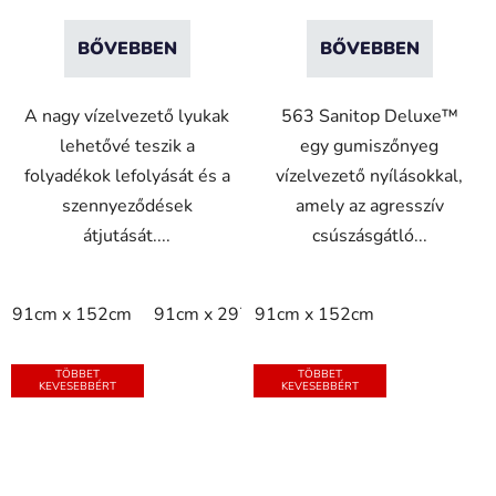
BŐVEBBEN
BŐVEBBEN
A nagy vízelvezető lyukak
563 Sanitop Deluxe™
lehetővé teszik a
egy gumiszőnyeg
folyadékok lefolyását és a
vízelvezető nyílásokkal,
szennyeződések
amely az agresszív
átjutását....
csúszásgátló...
91cm x 152cm
91cm x 297cm
91cm x 152cm
91cm x 594cm
TÖBBET
TÖBBET
KEVESEBBÉRT
KEVESEBBÉRT