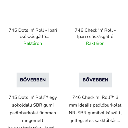
745 Dots 'n' Roll - Ipari
746 Check 'n' Roll -
csúszásgátló
Ipari csúszásgátló
gumiszőnyeg buborékos
sakktábla gumi
Raktáron
Raktáron
felülettel - 3,5 mm
futófelület - 3 mm
vastag - fekete
vastag - szürke
BŐVEBBEN
BŐVEBBEN
745 Dots 'n' Roll™ egy
746 Check 'n' Roll™ 3
sokoldalú SBR gumi
mm ideális padlóburkolat
padlóburkolat finoman
NR-SBR gumiból készült,
megemelt
jellegzetes sakktáblás...