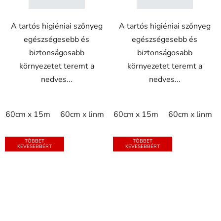
A tartós higiéniai szőnyeg
A tartós higiéniai szőnyeg
egészségesebb és
egészségesebb és
biztonságosabb
biztonságosabb
környezetet teremt a
környezetet teremt a
nedves...
nedves...
60cm x 15m
60cm x linm
60cm x 15m
60cm x linm
TÖBBET
TÖBBET
KEVESEBBÉRT
KEVESEBBÉRT