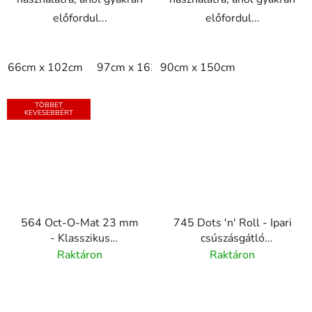
előfordul...
előfordul...
66cm x 102cm
97cm x 163cm
90cm x 150cm
97cm x 315cm
per m2
TÖBBET
KEVESEBBÉRT
564 Oct-O-Mat 23 mm
745 Dots 'n' Roll - Ipari
- Klasszikus
csúszásgátló
nyolcszögletű bejárati
gumiszőnyeg buborékos
Raktáron
Raktáron
szőnyeg
felülettel - 3,5 mm
vastag - szürke