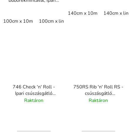
buborékmintával, ipari...
140cm x 10m
140cm x lin
100cm x 10m
100cm x linm
746 Check 'n' Roll -
750RS Rib 'n' Roll RS -
Ipari csúszásgátló
csúszásgátló
sakktábla gumi
gumiszőnyeg - finom
Raktáron
Raktáron
futófelület - 3 mm
bordás - 3 mm vastag
vastag - fekete