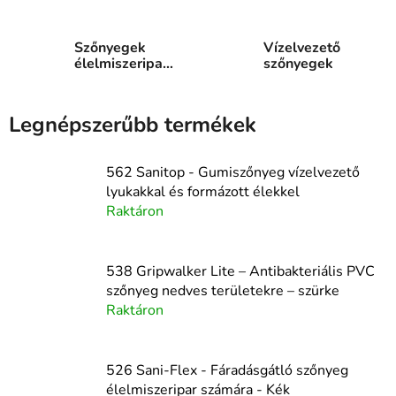
Matting
számára
Szőnyegek
Vízelvezető
élelmiszeripar
szőnyegek
számára
Legnépszerűbb termékek
562 Sanitop - Gumiszőnyeg vízelvezető
lyukakkal és formázott élekkel
Raktáron
538 Gripwalker Lite – Antibakteriális PVC
szőnyeg nedves területekre – szürke
Raktáron
526 Sani-Flex - Fáradásgátló szőnyeg
élelmiszeripar számára - Kék