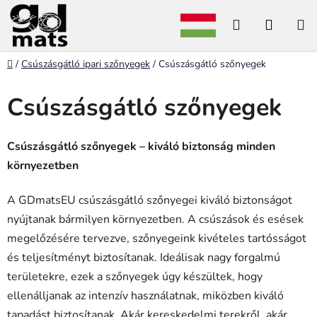
Ugrás
Keresés
KOSÁ
a
fő
tartalomhoz
Kezdőlap
/
Csúszásgátló ipari szőnyegek
/
Csúszásgátló szőnyegek
Csúszásgátló szőnyegek
O
l
d
Csúszásgátló szőnyegek – kiváló biztonság minden
a
környezetben
l
s
A GDmatsEU csúszásgátló szőnyegei kiváló biztonságot
ó
nyújtanak bármilyen környezetben. A csúszások és esések
p
megelőzésére tervezve, szőnyegeink kivételes tartósságot
a
és teljesítményt biztosítanak. Ideálisak nagy forgalmú
n
területekre, ezek a szőnyegek úgy készültek, hogy
e
ellenálljanak az intenzív használatnak, miközben kiváló
l
tapadást biztosítanak. Akár kereskedelmi terekről, akár