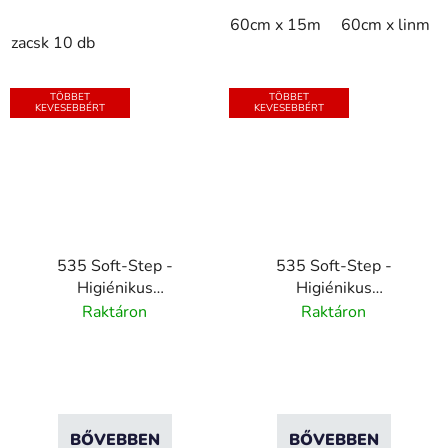
60cm x 15m
60cm x linm
zacsk 10 db
TÖBBET
TÖBBET
KEVESEBBÉRT
KEVESEBBÉRT
535 Soft-Step -
535 Soft-Step -
Higiénikus
Higiénikus
csúszásmentes szőnyeg
csúszásmentes szőnyeg
Raktáron
Raktáron
közepes
közepes
igénybevételhez - kék
igénybevételhez - bézs
BŐVEBBEN
BŐVEBBEN