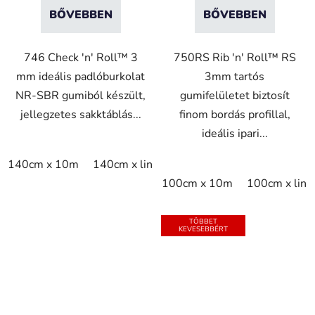
BŐVEBBEN
BŐVEBBEN
746 Check 'n' Roll™ 3
750RS Rib 'n' Roll™ RS
mm ideális padlóburkolat
3mm tartós
NR-SBR gumiból készült,
gumifelületet biztosít
jellegzetes sakktáblás...
finom bordás profillal,
ideális ipari...
140cm x 10m
140cm x linm
100cm x 10m
100cm x lin
TÖBBET
KEVESEBBÉRT