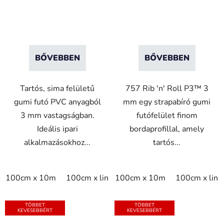
felülettel - 3 mm
bordaprofillal - 3 mm
vastag - fekete
vastag - fekete
BŐVEBBEN
BŐVEBBEN
Tartós, sima felületű
757 Rib 'n' Roll P3™ 3
gumi futó PVC anyagból
mm egy strapabíró gumi
3 mm vastagságban.
futófelület finom
Ideális ipari
bordaprofillal, amely
alkalmazásokhoz...
tartós...
100cm x 10m
100cm x linm
100cm x 10m
120cm x 10m
100cm x lin
120cm x l
TÖBBET
TÖBBET
KEVESEBBÉRT
KEVESEBBÉRT