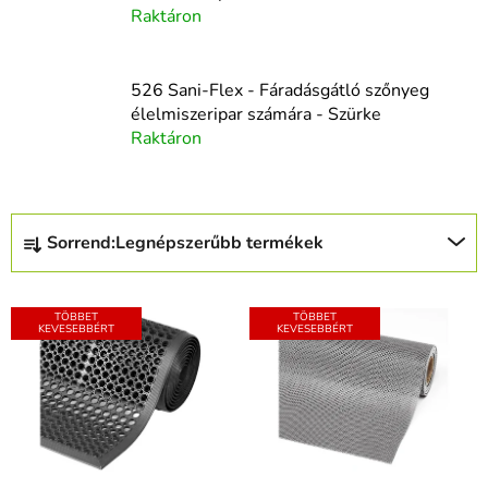
Raktáron
526 Sani-Flex - Fáradásgátló szőnyeg
élelmiszeripar számára - Szürke
Raktáron
T
Sorrend:
Legnépszerűbb termékek
e
r
T
m
TÖBBET
TÖBBET
e
KEVESEBBÉRT
KEVESEBBÉRT
é
r
k
m
e
é
k
k
r
e
e