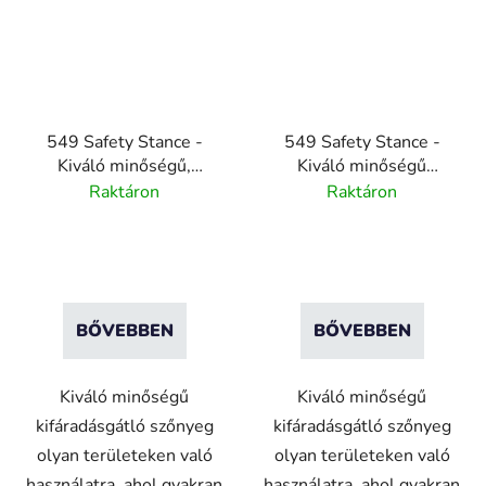
549 Safety Stance -
549 Safety Stance -
Kiváló minőségű,
Kiváló minőségű
fáradásgátló nitril
fáradtsággátló nitril
Raktáron
Raktáron
szőnyeg biztonsági
szőnyeg vízelvezető
narancssárga élekkel
rendszerrel - fekete
BŐVEBBEN
BŐVEBBEN
Kiváló minőségű
Kiváló minőségű
kifáradásgátló szőnyeg
kifáradásgátló szőnyeg
olyan területeken való
olyan területeken való
használatra, ahol gyakran
használatra, ahol gyakran