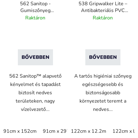
562 Sanitop -
538 Gripwalker Lite –
k
n
Gumiszőnyeg
Antibakteriális PVC
l
d
vízelvezető lyukakkal és
szőnyeg nedves
Raktáron
Raktáron
i
e
formázott élekkel
területekre – szürke
s
z
t
é
á
s
j
e
BŐVEBBEN
BŐVEBBEN
a
562 Sanitop™ alapvető
A tartós higiéniai szőnyeg
kényelmet és tapadást
egészségesebb és
biztosít nedves
biztonságosabb
területeken, nagy
környezetet teremt a
vízelvezető...
nedves...
91cm x 152cm
91cm x 297cm
122cm x 12.2m
91cm x 594cm
122cm x li