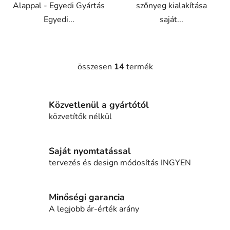
Alappal - Egyedi Gyártás
szőnyeg kialakítása
Egyedi...
saját...
összesen
14
termék
L
i
s
Közvetlenül a gyártótól
t
a
közvetítők nélkül
i
r
á
Saját nyomtatással
n
tervezés és design módosítás INGYEN
y
í
t
Minőségi garancia
á
A legjobb ár-érték arány
s
e