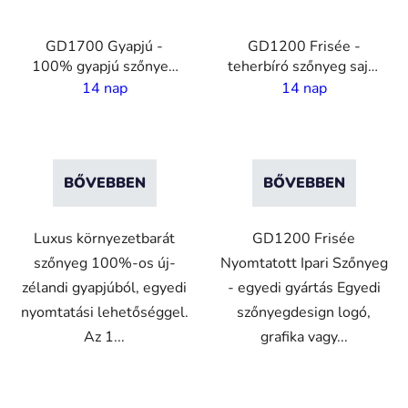
GD1700 Gyapjú -
GD1200 Frisée -
100% gyapjú szőnyeg
teherbíró szőnyeg saját
saját nyomatásal - 10
nyomtatással- 7 mm
14 nap
14 nap
mm szál
szál - 2 m szélesség
BŐVEBBEN
BŐVEBBEN
Luxus környezetbarát
GD1200 Frisée
szőnyeg 100%-os új-
Nyomtatott Ipari Szőnyeg
zélandi gyapjúból, egyedi
- egyedi gyártás Egyedi
nyomtatási lehetőséggel.
szőnyegdesign logó,
Az 1...
grafika vagy...
VO
VO