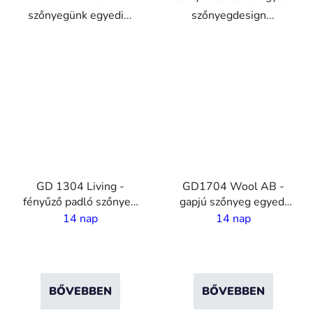
szőnyegünk egyedi...
szőnyegdesign...
VO
VO
GD 1304 Living -
GD1704 Wool AB -
fényűző padló szőnyeg
gapjú szőnyeg egyedi
egyedi nyomatással - 4
nyomtatással - 4 m
14 nap
14 nap
m széles
széles
BŐVEBBEN
BŐVEBBEN