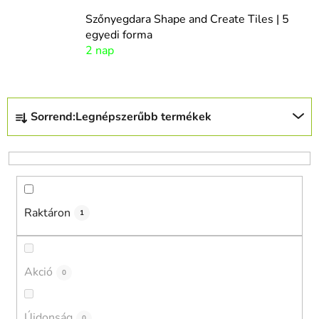
Szőnyegdara Shape and Create Tiles | 5
egyedi forma
2 nap
T
Sorrend:
Legnépszerűbb termékek
e
r
m
é
k
Raktáron
e
1
k
r
e
Akció
0
n
d
Újdonság
0