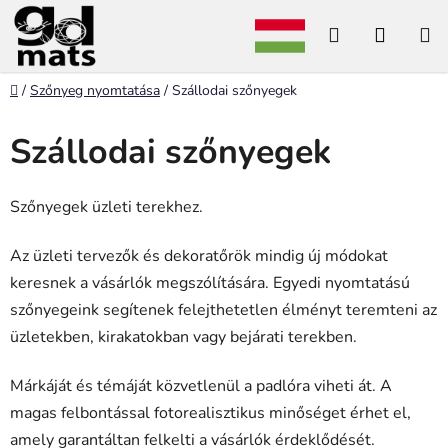
Ugrás
Keresés
KOSÁ
a
fő
tartalomhoz
Kezdőlap
/
Szőnyeg nyomtatása
/
Szállodai szőnyegek
Szállodai szőnyegek
Szőnyegek üzleti terekhez.
Az üzleti tervezők és dekoratőrök mindig új módokat
keresnek a vásárlók megszólítására. Egyedi nyomtatású
szőnyegeink segítenek felejthetetlen élményt teremteni az
üzletekben, kirakatokban vagy bejárati terekben.
Márkáját és témáját közvetlenül a padlóra viheti át. A
magas felbontással fotorealisztikus minőséget érhet el,
amely garantáltan felkelti a vásárlók érdeklődését.