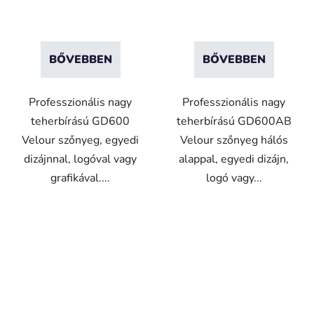
m széles
széles
BŐVEBBEN
BŐVEBBEN
Professzionális nagy
Professzionális nagy
teherbírású GD600
teherbírású GD600AB
Velour szőnyeg, egyedi
Velour szőnyeg hálós
dizájnnal, logóval vagy
alappal, egyedi dizájn,
grafikával....
logó vagy...
VO
VO