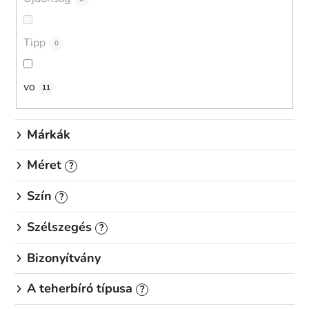
e
z
é
Tipp
0
s
e
vo
11
Márkák
Méret
?
Szín
?
Szélszegés
?
Bizonyítvány
A teherbíró típusa
?