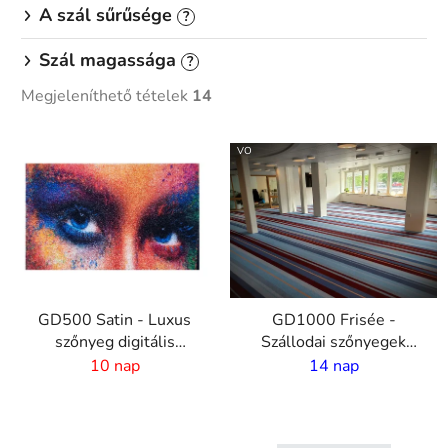
A szál sűrűsége
?
Szál magassága
?
Megjeleníthető tételek
14
T
VO
e
r
m
é
k
e
GD500 Satin - Luxus
GD1000 Frisée -
k
szőnyeg digitális
Szállodai szőnyegek
l
nyomtatással és
egyedi dizájnnal - 6 mm
10 nap
14 nap
i
nedvszívó réteggel
halom - 2m szélesség
s
t