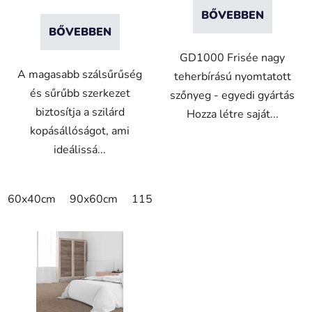
á
BŐVEBBEN
j
BŐVEBBEN
a
GD1000 Frisée nagy
A magasabb szálsűrűség
teherbírású nyomtatott
és sűrűbb szerkezet
szőnyeg - egyedi gyártás
biztosítja a szilárd
Hozza létre saját...
kopásállóságot, ami
ideálissá...
60x40cm
90x60cm
115x115cm
150x100cm
150x