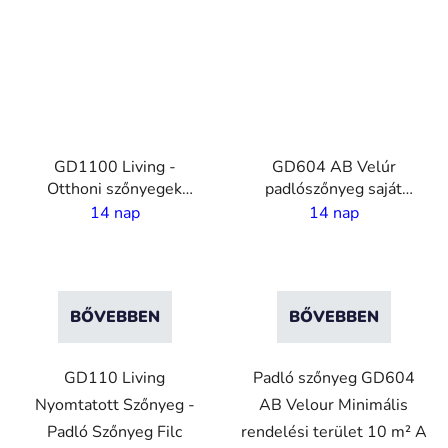
GD1100 Living -
GD604 AB Velúr
Otthoni szőnyegek
padlószőnyeg saját
nyomtatással - 5,5 mm
nyomattatásal- 4 m
14 nap
14 nap
szál - 2 m szélesség
széles
BŐVEBBEN
BŐVEBBEN
GD110 Living
Padló szőnyeg GD604
Nyomtatott Szőnyeg -
AB Velour Minimális
Padló Szőnyeg Filc
rendelési terület 10 m² A