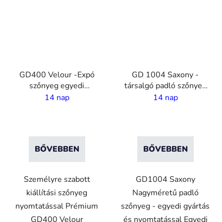
GD400 Velour -Expó
GD 1004 Saxony -
szőnyeg egyedi
társalgó padló szőnyeg
nyomtatással - 2 m
egyedi nyomatással - 4
14 nap
14 nap
széles
m széles
BŐVEBBEN
BŐVEBBEN
Személyre szabott
GD1004 Saxony
kiállítási szőnyeg
Nagyméretű padló
nyomtatással Prémium
szőnyeg - egyedi gyártás
GD400 Velour
és nyomtatással Egyedi