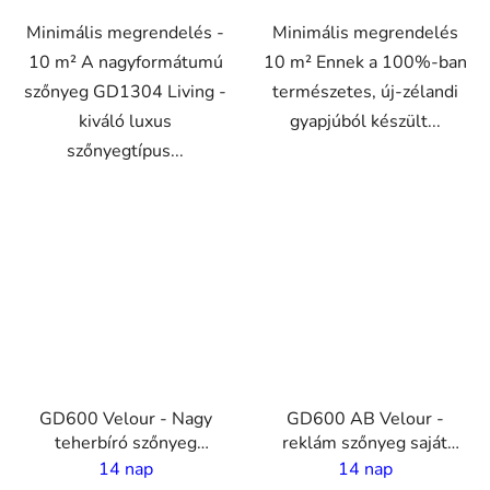
Minimális megrendelés -
Minimális megrendelés
10 m² A nagyformátumú
10 m² Ennek a 100%-ban
szőnyeg GD1304 Living -
természetes, új-zélandi
kiváló luxus
gyapjúból készült...
szőnyegtípus...
VO
VO
GD600 Velour - Nagy
GD600 AB Velour -
teherbíró szőnyeg
reklám szőnyeg saját
egyedi nyomtatással - 2
nyomtatással- 2 m
14 nap
14 nap