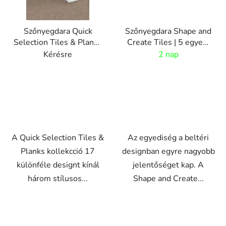
Szőnyegdara Quick
Szőnyegdara Shape and
Selection Tiles & Planks
Create Tiles | 5 egyedi
| 17 design
forma
Kérésre
2 nap
A Quick Selection Tiles &
Az egyediség a beltéri
Planks kollekcció 17
designban egyre nagyobb
különféle designt kínál
jelentőséget kap. A
három stílusos...
Shape and Create...
VO
VO