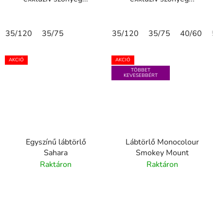
35/120
35/75
35/120
35/75
40/60
5
AKCIÓ
AKCIÓ
TÖBBET
KEVESEBBÉRT
Egyszínű lábtörlő
Lábtörlő Monocolour
Sahara
Smokey Mount
Raktáron
Raktáron