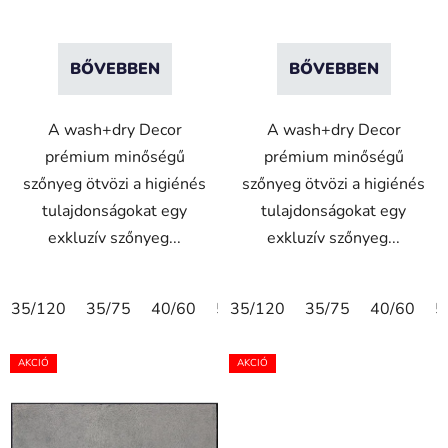
á
j
a
BŐVEBBEN
BŐVEBBEN
A wash+dry Decor
A wash+dry Decor
prémium minőségű
prémium minőségű
szőnyeg ötvözi a higiénés
szőnyeg ötvözi a higiénés
tulajdonságokat egy
tulajdonságokat egy
exkluzív szőnyeg...
exkluzív szőnyeg...
35/120
35/75
40/60
50/75
35/120
60/90
35/75
60/180
40/60
75
5
AKCIÓ
AKCIÓ