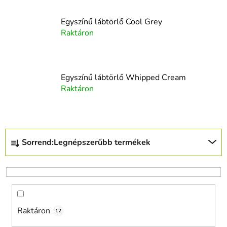
Egyszínű lábtörlő Cool Grey
Raktáron
Egyszínű lábtörlő Whipped Cream
Raktáron
T
Sorrend:
Legnépszerűbb termékek
e
r
m
é
k
Raktáron
e
12
k