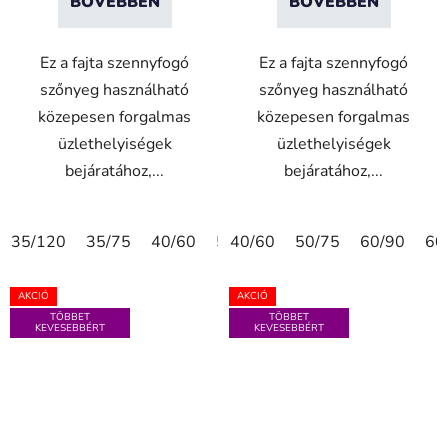
BŐVEBBEN
BŐVEBBEN
Ez a fajta szennyfogó
Ez a fajta szennyfogó
szőnyeg használható
szőnyeg használható
közepesen forgalmas
közepesen forgalmas
üzlethelyiségek
üzlethelyiségek
bejáratához,...
bejáratához,...
35/120
35/75
40/60
50/75
40/60
60/90
50/75
60/180
60/90
75
60
AKCIÓ
AKCIÓ
TÖBBET
TÖBBET
KEVESEBBÉRT
KEVESEBBÉRT