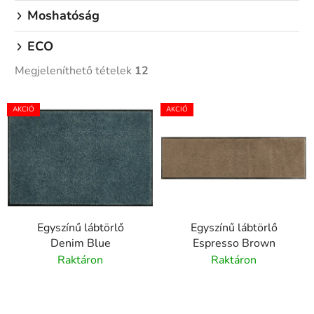
Moshatóság
ECO
Megjeleníthető tételek
12
T
AKCIÓ
AKCIÓ
e
r
m
é
k
e
Egyszínű lábtörlő
Egyszínű lábtörlő
k
Denim Blue
Espresso Brown
l
Raktáron
Raktáron
i
s
t