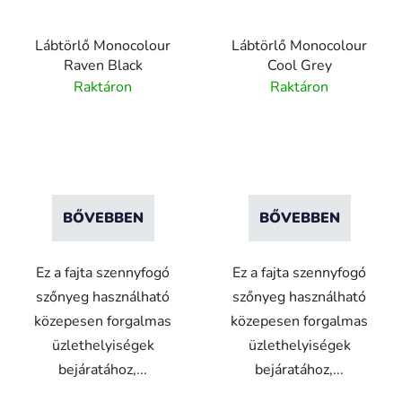
Lábtörlő Monocolour
Lábtörlő Monocolour
Raven Black
Cool Grey
Raktáron
Raktáron
BŐVEBBEN
BŐVEBBEN
Ez a fajta szennyfogó
Ez a fajta szennyfogó
szőnyeg használható
szőnyeg használható
közepesen forgalmas
közepesen forgalmas
üzlethelyiségek
üzlethelyiségek
bejáratához,...
bejáratához,...