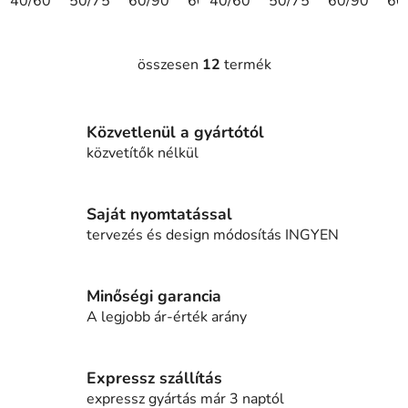
40/60
50/75
60/90
60/180
40/60
75/120
50/75
75/190
60/90
60
1
összesen
12
termék
L
i
s
Közvetlenül a gyártótól
t
a
közvetítők nélkül
i
r
á
Saját nyomtatással
n
tervezés és design módosítás INGYEN
y
í
t
Minőségi garancia
á
A legjobb ár-érték arány
s
e
l
Expressz szállítás
e
expressz gyártás már 3 naptól