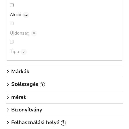
r
e
Akció
12
n
d
Újdonság
0
e
z
é
Tipp
0
s
e
Márkák
Szélszegés
?
méret
Bizonyítvány
Felhasználási helyé
?