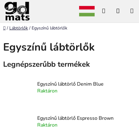
Ugrás
Keresés
KOSÁ
a
fő
tartalomhoz
Kezdőlap
/
Lábtörlők
/
Egyszínű lábtörlők
Egyszínű lábtörlők
Legnépszerűbb termékek
Egyszínű lábtörlő Denim Blue
Raktáron
Egyszínű lábtörlő Espresso Brown
Raktáron