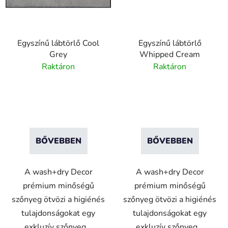
Egyszínű lábtörlő Cool
Egyszínű lábtörlő
Grey
Whipped Cream
Raktáron
Raktáron
BŐVEBBEN
BŐVEBBEN
A wash+dry Decor
A wash+dry Decor
prémium minőségű
prémium minőségű
szőnyeg ötvözi a higiénés
szőnyeg ötvözi a higiénés
tulajdonságokat egy
tulajdonságokat egy
exkluzív szőnyeg...
exkluzív szőnyeg...