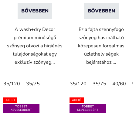
BŐVEBBEN
BŐVEBBEN
A wash+dry Decor
Ez a fajta szennyfogó
prémium minőségű
szőnyeg használható
szőnyeg ötvözi a higiénés
közepesen forgalmas
tulajdonságokat egy
üzlethelyiségek
exkluzív szőnyeg...
bejáratához,...
35/120
35/75
35/120
35/75
40/60
5
AKCIÓ
AKCIÓ
TÖBBET
TÖBBET
KEVESEBBÉRT
KEVESEBBÉRT