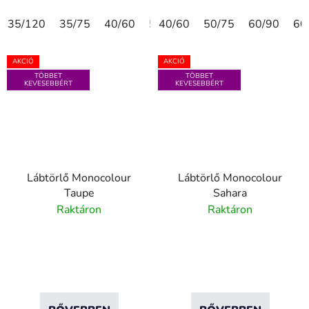
35/120
35/75
40/60
50/75
40/60
60/90
50/75
60/180
60/90
75
60
AKCIÓ
AKCIÓ
TÖBBET
TÖBBET
KEVESEBBÉRT
KEVESEBBÉRT
Lábtörlő Monocolour
Lábtörlő Monocolour
Taupe
Sahara
Raktáron
Raktáron