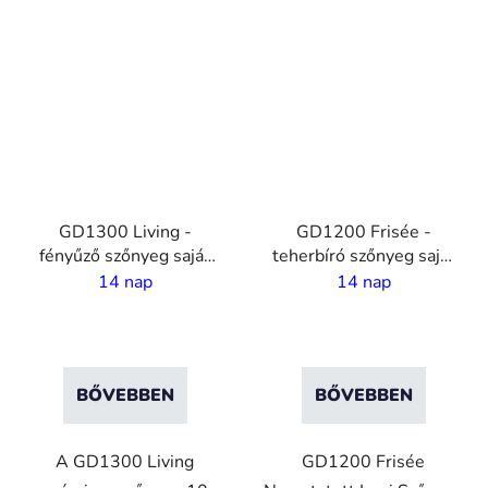
VO
VO
GD1300 Living -
GD1200 Frisée -
fényűző szőnyeg saját
teherbíró szőnyeg saját
nyomatatással - 10 mm
nyomtatással- 7 mm
14 nap
14 nap
szál - 2 m szélesség
szál - 2 m szélesség
BŐVEBBEN
BŐVEBBEN
A GD1300 Living
GD1200 Frisée