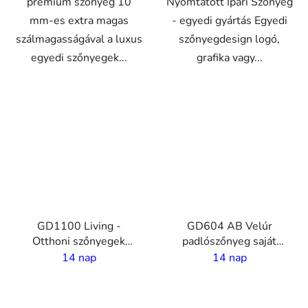
prémium szőnyeg 10
Nyomtatott Ipari Szőnyeg
mm-es extra magas
- egyedi gyártás Egyedi
szálmagasságával a luxus
szőnyegdesign logó,
egyedi szőnyegek...
grafika vagy...
VO
VO
GD1100 Living -
GD604 AB Velúr
Otthoni szőnyegek
padlószőnyeg saját
nyomtatással - 5,5 mm
nyomattatásal- 4 m
14 nap
14 nap
szál - 2 m szélesség
széles