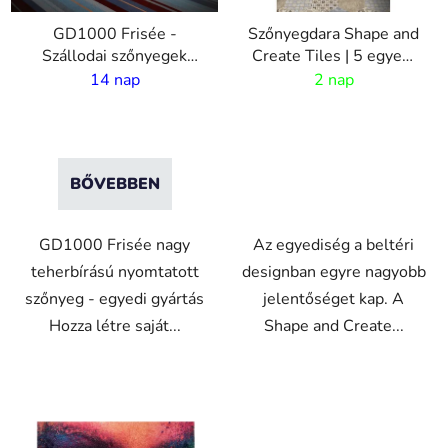
e
GD1000 Frisée -
Szőnyegdara Shape and
k
Szállodai szőnyegek
Create Tiles | 5 egyedi
l
egyedi dizájnnal - 6 mm
forma
14 nap
2 nap
i
halom - 2m szélesség
s
t
á
BŐVEBBEN
j
a
GD1000 Frisée nagy
Az egyediség a beltéri
teherbírású nyomtatott
designban egyre nagyobb
szőnyeg - egyedi gyártás
jelentőséget kap. A
Hozza létre saját...
Shape and Create...