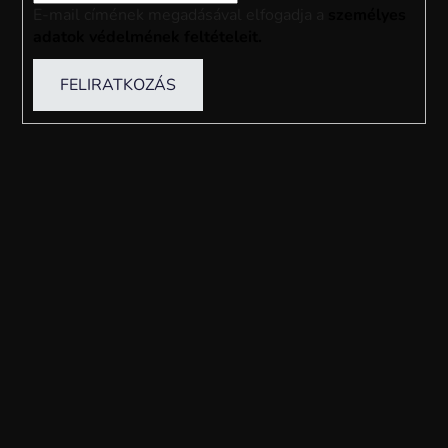
E-mail címének megadásával elfogadja a
személyes
adatok védelmének feltételeit.
FELIRATKOZÁS