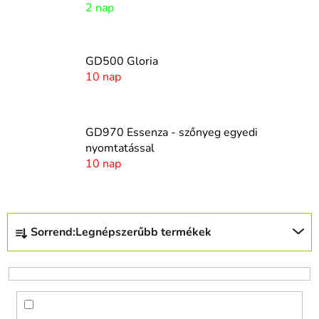
2 nap
GD500 Gloria
10 nap
GD970 Essenza - szőnyeg egyedi
nyomtatással
10 nap
T
Sorrend:
Legnépszerűbb termékek
e
r
m
é
k