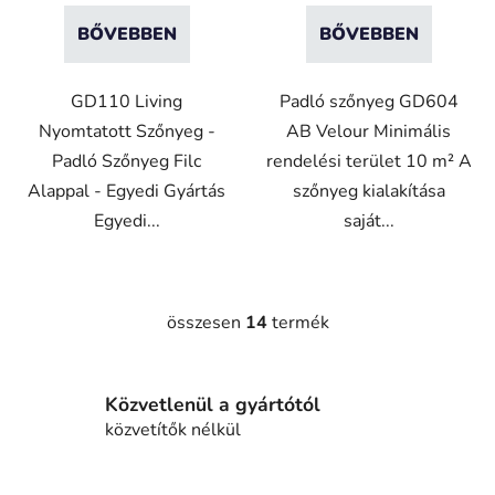
BŐVEBBEN
BŐVEBBEN
GD110 Living
Padló szőnyeg GD604
Nyomtatott Szőnyeg -
AB Velour Minimális
Padló Szőnyeg Filc
rendelési terület 10 m² A
Alappal - Egyedi Gyártás
szőnyeg kialakítása
Egyedi...
saját...
összesen
14
termék
L
i
s
Közvetlenül a gyártótól
t
a
közvetítők nélkül
i
r