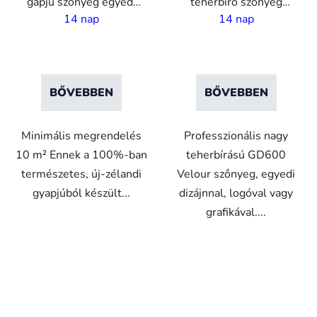
gapjú szőnyeg egyedi
teherbíró szőnyeg
nyomtatással - 4 m
egyedi nyomtatással - 2
14 nap
14 nap
széles
m széles
BŐVEBBEN
BŐVEBBEN
Minimális megrendelés
Professzionális nagy
10 m² Ennek a 100%-ban
teherbírású GD600
természetes, új-zélandi
Velour szőnyeg, egyedi
gyapjúból készült...
dizájnnal, logóval vagy
grafikával....
VO
VO