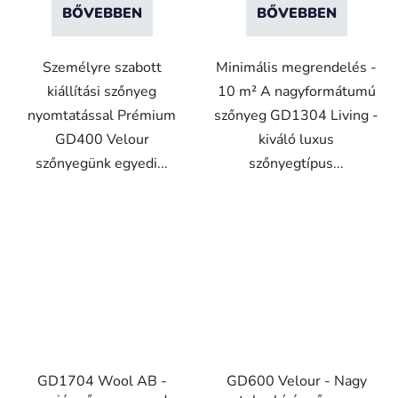
BŐVEBBEN
BŐVEBBEN
Személyre szabott
Minimális megrendelés -
kiállítási szőnyeg
10 m² A nagyformátumú
nyomtatással Prémium
szőnyeg GD1304 Living -
GD400 Velour
kiváló luxus
szőnyegünk egyedi...
szőnyegtípus...
VO
VO
GD1704 Wool AB -
GD600 Velour - Nagy