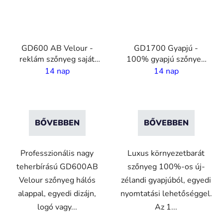
GD600 AB Velour -
GD1700 Gyapjú -
reklám szőnyeg saját
100% gyapjú szőnyeg
nyomtatással- 2 m
saját nyomatásal - 10
14 nap
14 nap
széles
mm szál
BŐVEBBEN
BŐVEBBEN
Professzionális nagy
Luxus környezetbarát
teherbírású GD600AB
szőnyeg 100%-os új-
Velour szőnyeg hálós
zélandi gyapjúból, egyedi
alappal, egyedi dizájn,
nyomtatási lehetőséggel.
logó vagy...
Az 1...