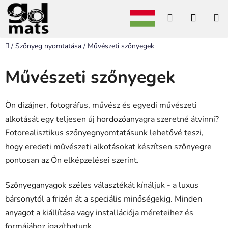
Ugrás
Keresés
KOSÁ
a
fő
tartalomhoz
Kezdőlap
/
Szőnyeg nyomtatása
/
Művészeti szőnyegek
Művészeti szőnyegek
Ön dizájner, fotográfus, művész és egyedi művészeti
alkotását egy teljesen új hordozóanyagra szeretné átvinni?
Fotorealisztikus szőnyegnyomtatásunk lehetővé teszi,
hogy eredeti művészeti alkotásokat készítsen szőnyegre
pontosan az Ön elképzelései szerint.
Szőnyeganyagok széles választékát kínáljuk - a luxus
bársonytól a frizén át a speciális minőségekig. Minden
anyagot a kiállítása vagy installációja méreteihez és
formájához igazíthatunk.