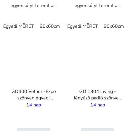
egyensúlyt teremt a...
egyensúlyt teremt a...
Egyedi MĚRET
90x60cm
115x115cm
Egyedi MĚRET
120x90cm
90x60cm
1
VO
VO
GD400 Velour -Expó
GD 1304 Living -
szőnyeg egyedi
fényűző padló szőnyeg
nyomtatással - 2 m
egyedi nyomatással - 4
14 nap
14 nap
széles
m széles