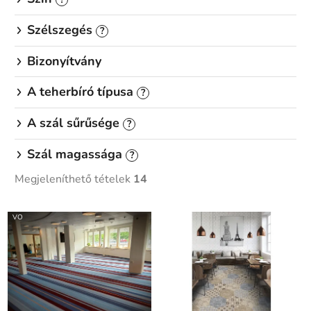
Szélszegés
?
Bizonyítvány
A teherbíró típusa
?
A szál sűrűsége
?
Szál magassága
?
Megjeleníthető tételek
14
T
VO
e
r
m
é
k