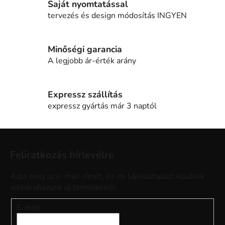
á
Saját nyomtatással
n
tervezés és design módosítás INGYEN
y
í
t
Minőségi garancia
á
A legjobb ár-érték arány
s
e
l
Expressz szállítás
e
expressz gyártás már 3 naptól
m
e
L
i
á
Feliratkozás hírlevélre
b
l
Adja meg az e-mail címét, és mi tájékoztatást küldünk
é
webáruházunk új termékeiről.
c
E-mail