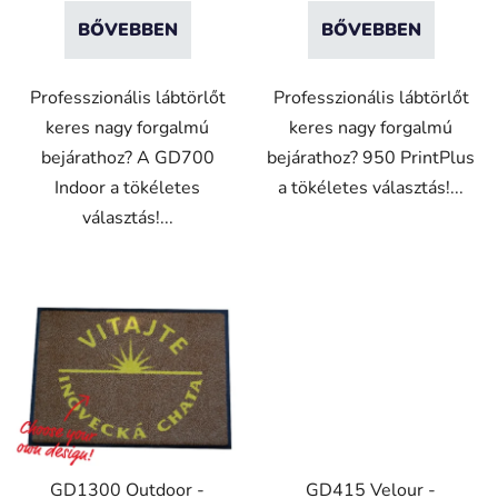
j
BŐVEBBEN
BŐVEBBEN
a
Professzionális lábtörlőt
Professzionális lábtörlőt
keres nagy forgalmú
keres nagy forgalmú
bejárathoz? A GD700
bejárathoz? 950 PrintPlus
Indoor a tökéletes
a tökéletes választás!...
választás!...
GD1300 Outdoor -
GD415 Velour -