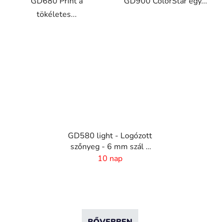
GD680 Print a
GD900 ColorStar egy...
tökéletes...
GD580 light - Logózott
szőnyeg - 6 mm szál -
Egyedi méret
10 nap
BŐVEBBEN