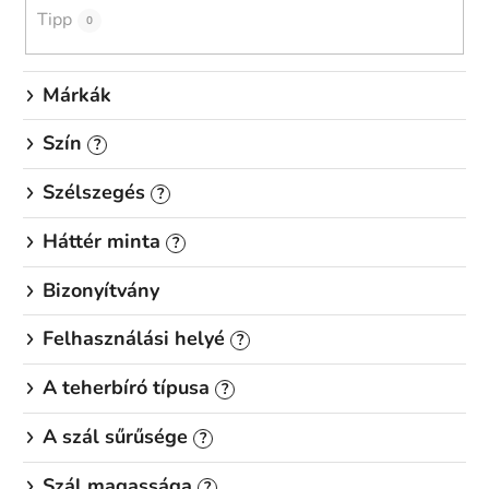
é
Tipp
0
s
e
Márkák
Szín
?
Szélszegés
?
Háttér minta
?
Bizonyítvány
Felhasználási helyé
?
A teherbíró típusa
?
A szál sűrűsége
?
Szál magassága
?