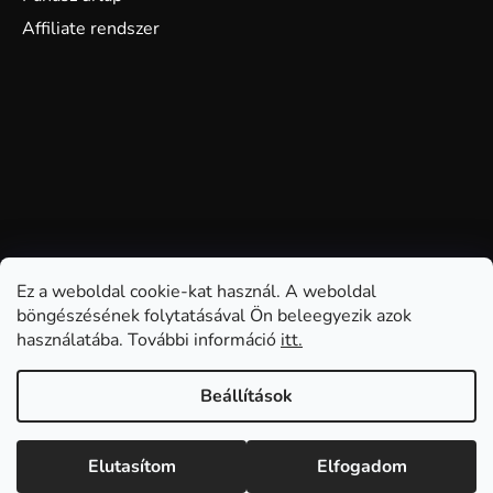
Affiliate rendszer
Ez a weboldal cookie-kat használ. A weboldal
böngészésének folytatásával Ön beleegyezik azok
használatába. További információ
itt.
Beállítások
Elutasítom
Elfogadom
Shoptet készítette