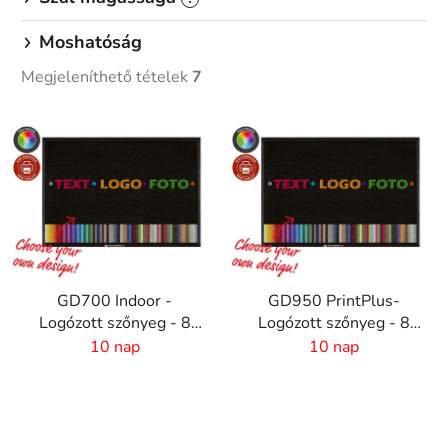
Moshatóság
Megjeleníthető tételek
7
T
e
r
m
é
k
e
GD700 Indoor -
GD950 PrintPlus-
k
Logózott szőnyeg - 8
Logózott szőnyeg - 8
l
mm szál - Egyedi méret
mm szál - egyadi méret
10 nap
10 nap
i
s
t
á