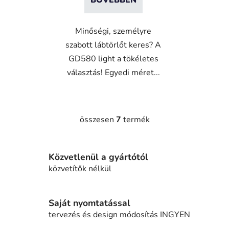
Minőségi, személyre
szabott lábtörlőt keres? A
GD580 light a tökéletes
választás! Egyedi méret...
összesen
7
termék
L
i
s
Közvetlenül a gyártótól
t
a
közvetítők nélkül
i
r
á
Saját nyomtatással
n
tervezés és design módosítás INGYEN
y