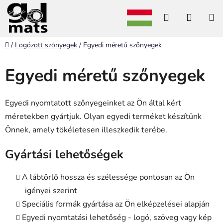
Ugrás
Keresés
KOSÁ
a
fő
tartalomhoz
Kezdőlap
/
Logózott szőnyegek
/
Egyedi méretű szőnyegek
Egyedi méretű szőnyegek
Egyedi nyomtatott szőnyegeinket az Ön által kért
méretekben gyártjuk. Olyan egyedi terméket készítünk
Önnek, amely tökéletesen illeszkedik terébe.
Gyártási lehetőségek
A lábtörlő hossza és szélessége pontosan az Ön
igényei szerint
Speciális formák gyártása az Ön elképzelései alapján
Egyedi nyomtatási lehetőség - logó, szöveg vagy kép