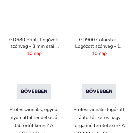
GD680 Print- Logózott
GD900 Colorstar -
szőnyeg - 8 mm szál -
Logózott szőnyeg - 10
Egyedi méret
mm szál - egyedi méret
10 nap
10 nap
BŐVEBBEN
BŐVEBBEN
Professzionális, egyedi
Professzionális logózott
nyomattal rendelkező
lábtörlőt keres nagy
lábtörlőt keres? A
forgalmú területekre? A