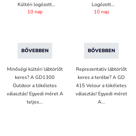
Kültéri logózott
Logózott
szennyfogó szőnyeg -
reklámszőnyeg - 4 mm
10 nap
10 nap
Egyedi méret
szál - Egyedi méret
BŐVEBBEN
BŐVEBBEN
Minőségi kültéri lábtörlőt
Reprezentatív lábtörlőt
keres? A GD1300
keres a terébe? A GD
Outdoor a tökéletes
415 Velour a tökéletes
választás! Egyedi méret A
választás! Egyedi méret
teljes...
A...