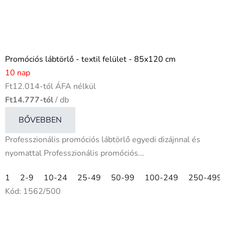
Promóciós lábtörlő - textil felület - 85x120 cm
10 nap
Ft12.014-tól ÁFA nélkül
Ft14.777-tól
/ db
BŐVEBBEN
Professzionális promóciós lábtörlő egyedi dizájnnal és
nyomattal Professzionális promóciós...
1
2-9
10-24
25-49
50-99
100-249
250-499
Kód:
1562/500