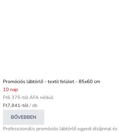
Promóciós lábtörlő - textil felület - 85x60 cm
10 nap
Ft6.375-tól ÁFA nélkül
Ft7.841-tól
/ db
BŐVEBBEN
Professzionális promóciós lábtörlő egyedi dizájnnal és