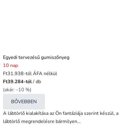
Egyedi tervezésű gumiszőnyeg
10 nap
Ft31.938-tól ÁFA nélkül
Ft39.284-tól
/ db
(akár: –10 %)
BŐVEBBEN
A lábtörlő kialakítása az Ön fantáziája szerint készül, a
lábtörlő megrendelésre bármilyen...