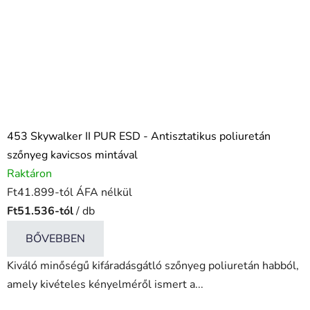
453 Skywalker II PUR ESD - Antisztatikus poliuretán
szőnyeg kavicsos mintával
Raktáron
Ft41.899-tól ÁFA nélkül
Ft51.536-tól
/ db
BŐVEBBEN
Kiváló minőségű kifáradásgátló szőnyeg poliuretán habból,
amely kivételes kényelméről ismert a...