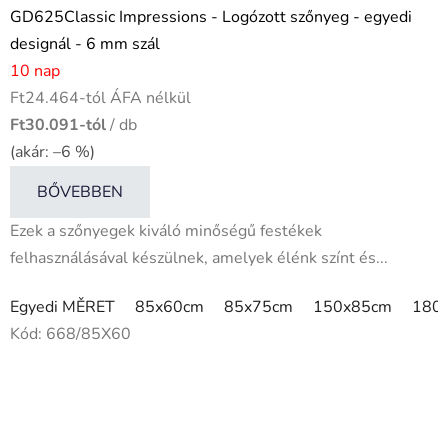
GD625Classic Impressions - Logózott szőnyeg - egyedi
designál - 6 mm szál
10 nap
Ft24.464-tól ÁFA nélkül
Ft30.091-tól
/ db
(akár: –6 %)
BŐVEBBEN
Ezek a szőnyegek kiváló minőségű festékek
felhasználásával készülnek, amelyek élénk színt és...
Egyedi MĚRET
85x60cm
85x75cm
150x85cm
180
Kód:
668/85X60