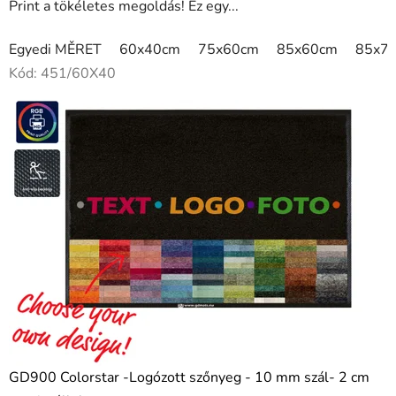
Print a tökéletes megoldás! Ez egy...
Egyedi MĚRET
60x40cm
75x60cm
85x60cm
85x7
Kód:
451/60X40
GD900 Colorstar -Logózott szőnyeg - 10 mm szál- 2 cm