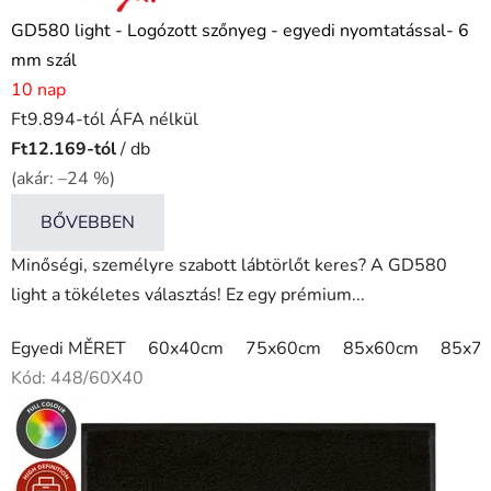
GD580 light - Logózott szőnyeg - egyedi nyomtatással- 6
mm szál
10 nap
Ft9.894-tól ÁFA nélkül
Ft12.169-tól
/ db
(akár: –24 %)
BŐVEBBEN
Minőségi, személyre szabott lábtörlőt keres? A GD580
light a tökéletes választás! Ez egy prémium...
Egyedi MĚRET
60x40cm
75x60cm
85x60cm
85x7
Kód:
448/60X40