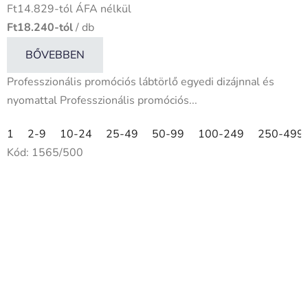
Ft14.829-tól ÁFA nélkül
Ft18.240-tól
/ db
BŐVEBBEN
Professzionális promóciós lábtörlő egyedi dizájnnal és
nyomattal Professzionális promóciós...
1
2-9
10-24
25-49
50-99
100-249
250-499
Kód:
1565/500