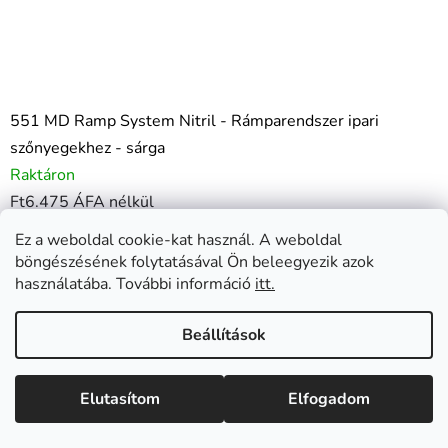
551 MD Ramp System Nitril - Rámparendszer ipari
szőnyegekhez - sárga
Raktáron
Ft6.475 ÁFA nélkül
Ft7.964
/ db
Ez a weboldal cookie-kat használ. A weboldal
böngészésének folytatásával Ön beleegyezik azok
BŐVEBBEN
használatába. További információ
itt.
Csatlakoztatható élvonalbeli biztonsági rendszer egyedi
szőnyegszerelésekhez a megbotlás...
Beállítások
5cm x 101cm
6cm x 101cm
Elutasítom
Elfogadom
Kód:
551M0003YL