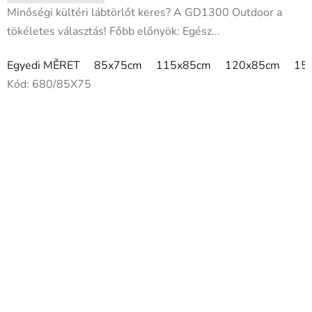
Minőségi kültéri lábtörlőt keres? A GD1300 Outdoor a
tökéletes választás! Főbb előnyök: Egész...
Egyedi MĚRET
85x75cm
115x85cm
120x85cm
15
Kód:
680/85X75