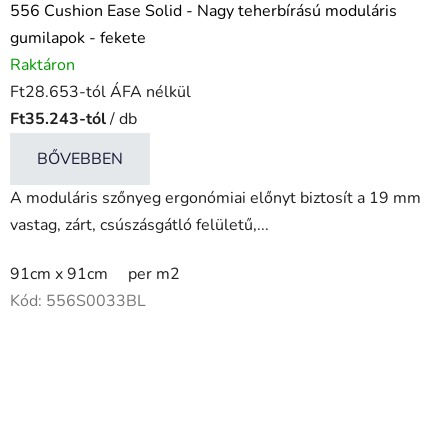
556 Cushion Ease Solid - Nagy teherbírású moduláris
gumilapok - fekete
Raktáron
Ft28.653-tól ÁFA nélkül
Ft35.243-tól
/ db
BŐVEBBEN
A moduláris szőnyeg ergonómiai előnyt biztosít a 19 mm
vastag, zárt, csúszásgátló felületű,...
91cm x 91cm
per m2
Kód:
556S0033BL