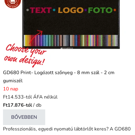
GD680 Print- Logózott szőnyeg - 8 mm szál - 2 cm
gumiszél
10 nap
Ft14.533-tól ÁFA nélkül
Ft17.876-tól
/ db
BŐVEBBEN
Professzionális, egyedi nyomatú lábtörlőt keres? A GD680