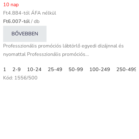
10 nap
Ft4.884-tól ÁFA nélkül
Ft6.007-tól
/ db
BŐVEBBEN
Professzionális promóciós lábtörlő egyedi dizájnnal és
nyomattal Professzionális promóciós...
1
2-9
10-24
25-49
50-99
100-249
250-499
Kód:
1556/500