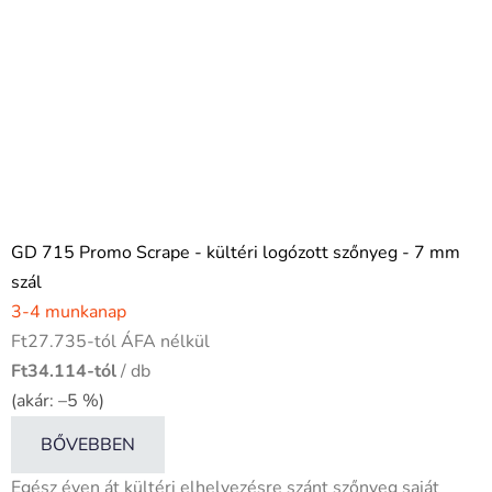
GD 715 Promo Scrape - kültéri logózott szőnyeg - 7 mm
szál
3-4 munkanap
Ft27.735-tól ÁFA nélkül
Ft34.114-tól
/ db
(akár: –5 %)
BŐVEBBEN
Egész éven át kültéri elhelyezésre szánt szőnyeg saját