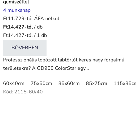
gumiszéllel
4 munkanap
Ft11.729-tól ÁFA nélkül
Ft14.427-tól
/ db
Egységár:
Ft14.427-tól / 1 db
BŐVEBBEN
Professzionális logózott lábtörlőt keres nagy forgalmú
területekre? A GD900 ColorStar egy...
60x40cm
75x50cm
85x60cm
85x75cm
115x85cm
Kód:
2115-60/40