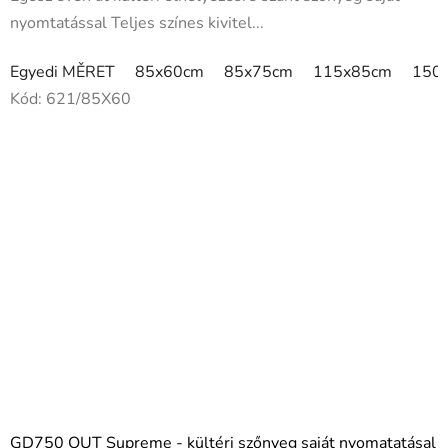
nyomtatással Teljes színes kivitel...
Egyedi MĚRET
85x60cm
85x75cm
115x85cm
150
Kód:
621/85X60
GD750 OUT Supreme - kültéri szőnyeg saját nyomatatásal