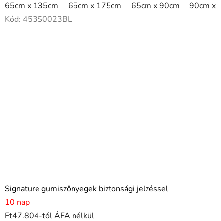
65cm x 135cm
65cm x 175cm
65cm x 90cm
90cm x 
Kód:
453S0023BL
Signature gumiszőnyegek biztonsági jelzéssel
10 nap
Ft47.804-tól ÁFA nélkül