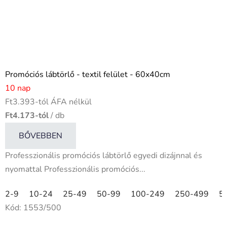
Promóciós lábtörlő - textil felület - 60x40cm
10 nap
Ft3.393-tól ÁFA nélkül
Ft4.173-tól
/ db
BŐVEBBEN
Professzionális promóciós lábtörlő egyedi dizájnnal és
nyomattal Professzionális promóciós...
2-9
10-24
25-49
50-99
100-249
250-499
5
Kód:
1553/500