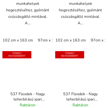
munkahelyek
munkahelyek
hegesztéséhez, gyémánt
hegesztéséhez, gyémánt
csúszásgátló mintával.
csúszásgátló mintával.
A...
A...
102 cm x 163 cm
97cm x 163cm
102 cm x 163 cm
97cm x 1
TÖBBET
TÖBBET
KEVESEBBÉRT
KEVESEBBÉRT
537 Flexdek - Nagy
537 Flexdek - Nagy
teherbírású ipari
teherbírású ipari
csúszásgátló szőnyeg -
csúszásgátló szőnyeg -
Raktáron
Raktáron