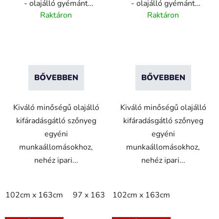
- olajálló gyémánt
- olajálló gyémánt
mintás fáradtsággátló
mintás fáradtsággátló
Raktáron
Raktáron
szőnyeg - fekete/sárga
szőnyeg - fekete
BŐVEBBEN
BŐVEBBEN
Kiváló minőségű olajálló
Kiváló minőségű olajálló
kifáradásgátló szőnyeg
kifáradásgátló szőnyeg
egyéni
egyéni
munkaállomásokhoz,
munkaállomásokhoz,
nehéz ipari...
nehéz ipari...
102cm x 163cm
97 x 163 cm
102cm x 163cm