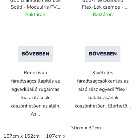
621 Diamond Flex Lok
620-Tile Diamond
Solid - Moduláris PVC
Flex-Lok csempe -
platform
Környezet moduláris
Raktáron
Raktáron
PVC platformh - 30x30
cmoz
BŐVEBBEN
BŐVEBBEN
Rendkívüli
Kivételes
fáradtságcsillapítás az
fáradtságcsökkentés az
egyedülálló rugalmas
alsó rész egyedi "flex"
kialakításnak
kialakításának
köszönhetően az alján.
köszönhetően. Elérhető...
Az...
30cm x 30cm
107cm x 152cm
107cm x 183cm
76cm x 152cm