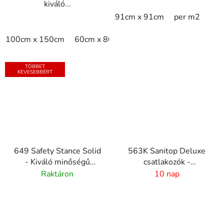
kiváló...
91cm x 91cm
per m2
100cm x 150cm
60cm x 80cm
75cm x 100cm
80cm 
TÖBBET
KEVESEBBÉRT
649 Safety Stance Solid
563K Sanitop Deluxe
- Kiváló minőségű
csatlakozók -
kifáradásgátló szőnyeg -
Csatlakozók
Raktáron
10 nap
fekete
gumiszőnyegekhez