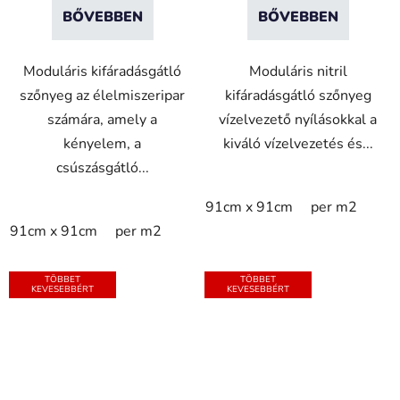
BŐVEBBEN
BŐVEBBEN
Moduláris kifáradásgátló
Moduláris nitril
szőnyeg az élelmiszeripar
kifáradásgátló szőnyeg
számára, amely a
vízelvezető nyílásokkal a
kényelem, a
kiváló vízelvezetés és...
csúszásgátló...
91cm x 91cm
per m2
91cm x 91cm
per m2
TÖBBET
TÖBBET
KEVESEBBÉRT
KEVESEBBÉRT