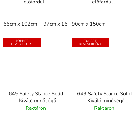
előfordul...
előfordul...
66cm x 102cm
97cm x 163cm
90cm x 150cm
97cm x 315cm
per m2
TÖBBET
TÖBBET
KEVESEBBÉRT
KEVESEBBÉRT
649 Safety Stance Solid
649 Safety Stance Solid
- Kiváló minőségű
- Kiváló minőségű
kifáradásgátló szőnyeg -
kifáradásgátló szőnyeg -
Raktáron
Raktáron
narancssárga
fekete