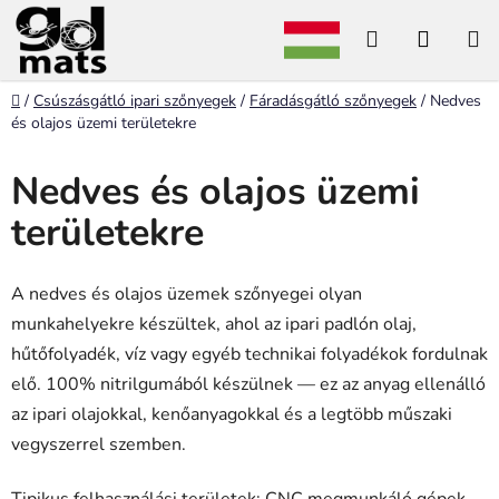
Ugrás
Keresés
KOSÁ
a
fő
tartalomhoz
Kezdőlap
/
Csúszásgátló ipari szőnyegek
/
Fáradásgátló szőnyegek
/
Nedves
és olajos üzemi területekre
Nedves és olajos üzemi
területekre
A nedves és olajos üzemek szőnyegei olyan
munkahelyekre készültek, ahol az ipari padlón olaj,
hűtőfolyadék, víz vagy egyéb technikai folyadékok fordulnak
elő. 100% nitrilgumából készülnek — ez az anyag ellenálló
az ipari olajokkal, kenőanyagokkal és a legtöbb műszaki
vegyszerrel szemben.
Tipikus felhasználási területek: CNC megmunkáló gépek,