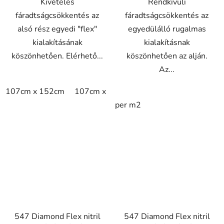
Kivételes
Rendkívüli
fáradtságcsökkentés az
fáradtságcsökkentés az
alsó rész egyedi "flex"
egyedülálló rugalmas
kialakításának
kialakításnak
köszönhetően. Elérhető...
köszönhetően az alján.
Az...
107cm x 152cm
107cm x 183cm
76cm x 152cm
per m2
547 Diamond Flex nitril
547 Diamond Flex nitril