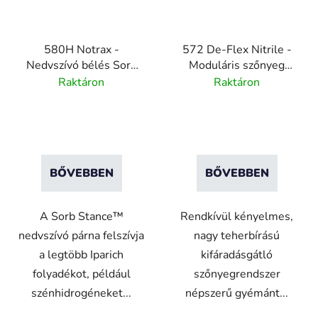
580H Notrax -
572 De-Flex Nitrile -
Nedvszívó bélés Sorb
Moduláris szőnyeg
Stance-hez
kettős zárrendszerrel
Raktáron
Raktáron
BŐVEBBEN
BŐVEBBEN
A Sorb Stance™
Rendkívül kényelmes,
nedvszívó párna felszívja
nagy teherbírású
a legtöbb Iparich
kifáradásgátló
folyadékot, például
szőnyegrendszer
szénhidrogéneket...
népszerű gyémánt...