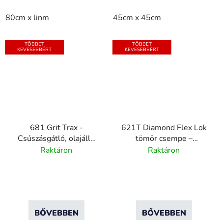
80cm x linm
45cm x 45cm
TÖBBET
TÖBBET
KEVESEBBÉRT
KEVESEBBÉRT
681 Grit Trax -
621T Diamond Flex Lok
Csúszásgátló, olajálló
tömör csempe –
vinil szőnyeg
moduláris PVC lap -
Raktáron
Raktáron
30x30 cm
BŐVEBBEN
BŐVEBBEN