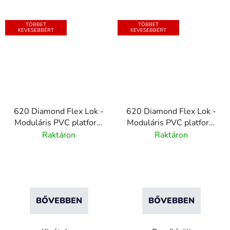
TÖBBET
TÖBBET
KEVESEBBÉRT
KEVESEBBÉRT
620 Diamond Flex Lok -
620 Diamond Flex Lok -
Moduláris PVC platform
Moduláris PVC platform
csúszásgátló felülettel -
csúszásgátló felülettel -
Raktáron
Raktáron
Sárga
Fekete
BŐVEBBEN
BŐVEBBEN