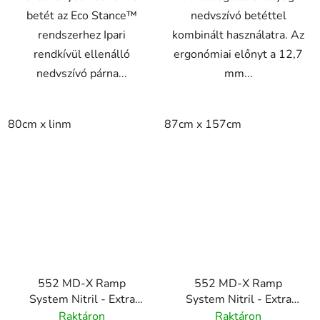
betét az Eco Stance™
nedvszívó betéttel
rendszerhez Ipari
kombinált használatra. Az
rendkívül ellenálló
ergonómiai előnyt a 12,7
nedvszívó párna...
mm...
80cm x linm
87cm x 157cm
552 MD-X Ramp
552 MD-X Ramp
System Nitril - Extra
System Nitril - Extra
széles rámparendszer -
széles rámparendszer -
Raktáron
Raktáron