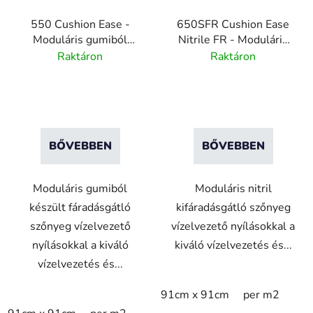
550 Cushion Ease -
650SFR Cushion Ease
Moduláris gumiból
Nitrile FR - Moduláris
készült fáradásgátló
nitril tűzálló,
Raktáron
Raktáron
szőnyeg vízelvezető
fáradtsággátló szőnyeg
rendszerrel
vízelvezető rendszerrel
BŐVEBBEN
BŐVEBBEN
Moduláris gumiból
Moduláris nitril
készült fáradásgátló
kifáradásgátló szőnyeg
szőnyeg vízelvezető
vízelvezető nyílásokkal a
nyílásokkal a kiváló
kiváló vízelvezetés és...
vízelvezetés és...
91cm x 91cm
per m2