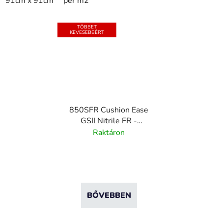
91cm x 91cm
per m2
TÖBBET
KEVESEBBÉRT
850SFR Cushion Ease
GSII Nitrile FR -
Moduláris nitril
Raktáron
kifáradásgátló szőnyeg -
Grip Step- 91 cm x 91
cm
BŐVEBBEN