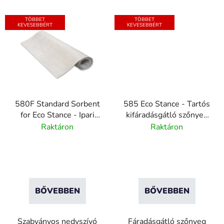
TÖBBET
TÖBBET
KEVESEBBÉRT
KEVESEBBÉRT
580F Standard Sorbent
585 Eco Stance - Tartós
for Eco Stance - Ipari
kifáradásgátló szőnyeg
rendkívül ellenálló
nedvszívó betéttel
Raktáron
Raktáron
nedvszívó betét
BŐVEBBEN
BŐVEBBEN
Szabványos nedvszívó
Fáradásgátló szőnyeg