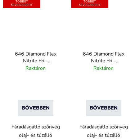
TÖBBET
TÖBBET
KEVESEBBÉRT
KEVESEBBÉRT
646 Diamond Flex
646 Diamond Flex
Nitrile FR -
Nitrile FR -
Gyémántmintás
Gyémántmintás
Raktáron
Raktáron
hegesztési
hegesztési
fáradtsággátló szőnyeg
fáradtsággátló szőnyeg
- fekete/sárga
- fekete
BŐVEBBEN
BŐVEBBEN
Fáradásgátló szőnyeg
Fáradásgátló szőnyeg
olaj- és tűzálló
olaj- és tűzálló