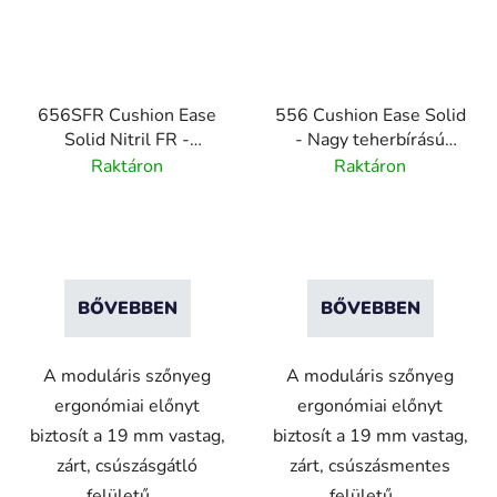
656SFR Cushion Ease
556 Cushion Ease Solid
Solid Nitril FR -
- Nagy teherbírású
Moduláris nitril
moduláris gumilapok -
Raktáron
Raktáron
égésgátló szőnyeg -
fekete
fekete
BŐVEBBEN
BŐVEBBEN
A moduláris szőnyeg
A moduláris szőnyeg
ergonómiai előnyt
ergonómiai előnyt
biztosít a 19 mm vastag,
biztosít a 19 mm vastag,
zárt, csúszásgátló
zárt, csúszásmentes
felületű,...
felületű,...