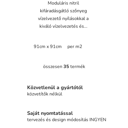
Moduláris nitril
kifáradásgátló szőnyeg
vízelvezető nyílásokkal a
kiváló vízelvezetés és...
91cm x 91cm
per m2
összesen
35
termék
L
i
s
Közvetlenül a gyártótól
t
a
közvetítők nélkül
i
r
á
Saját nyomtatással
n
tervezés és design módosítás INGYEN
y