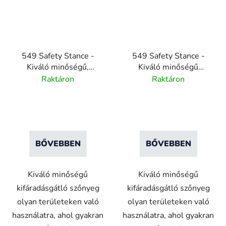
549 Safety Stance -
549 Safety Stance -
Kiváló minőségű,
Kiváló minőségű
fáradásgátló nitril
fáradtsággátló nitril
Raktáron
Raktáron
szőnyeg biztonsági
szőnyeg vízelvezető
narancssárga élekkel
rendszerrel - fekete
BŐVEBBEN
BŐVEBBEN
Kiváló minőségű
Kiváló minőségű
kifáradásgátló szőnyeg
kifáradásgátló szőnyeg
olyan területeken való
olyan területeken való
használatra, ahol gyakran
használatra, ahol gyakran