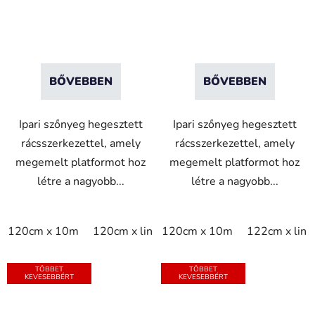
fekete/sárga
fekete
BŐVEBBEN
BŐVEBBEN
Ipari szőnyeg hegesztett
Ipari szőnyeg hegesztett
rácsszerkezettel, amely
rácsszerkezettel, amely
megemelt platformot hoz
megemelt platformot hoz
létre a nagyobb...
létre a nagyobb...
120cm x 10m
120cm x linm
120cm x 10m
60cm x 10m
122cm x lin
60cm x lin
TÖBBET
TÖBBET
KEVESEBBÉRT
KEVESEBBÉRT