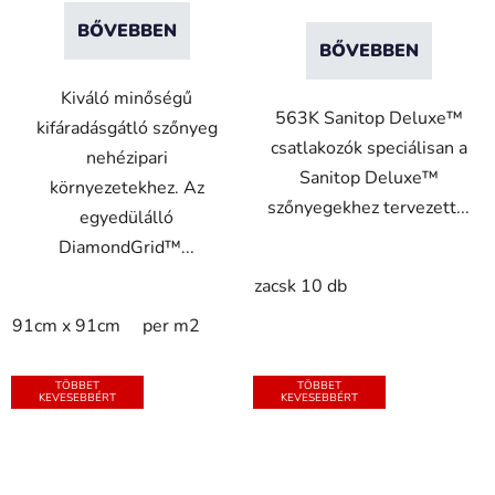
BŐVEBBEN
BŐVEBBEN
Kiváló minőségű
563K Sanitop Deluxe™
kifáradásgátló szőnyeg
csatlakozók speciálisan a
nehézipari
Sanitop Deluxe™
környezetekhez. Az
szőnyegekhez tervezett...
egyedülálló
DiamondGrid™...
zacsk 10 db
91cm x 91cm
per m2
TÖBBET
TÖBBET
KEVESEBBÉRT
KEVESEBBÉRT