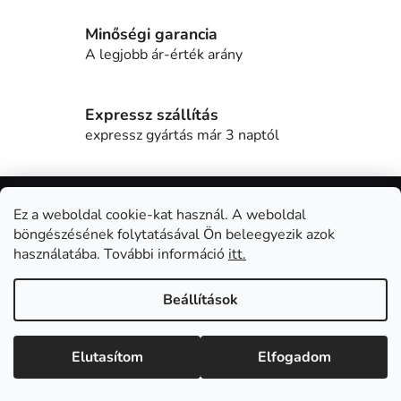
í
t
Minőségi garancia
á
A legjobb ár-érték arány
s
e
l
Expressz szállítás
e
expressz gyártás már 3 naptól
m
e
L
i
á
Ez a weboldal cookie-kat használ. A weboldal
Feliratkozás hírlevélre
b
böngészésének folytatásával Ön beleegyezik azok
l
használatába. További információ
itt.
Adja meg az e-mail címét, és mi tájékoztatást küldünk
é
webáruházunk új termékeiről.
c
Beállítások
E-mail
Elutasítom
Elfogadom
E-mail címének megadásával elfogadja a
személyes
adatok védelmének feltételeit.