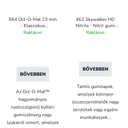
564 Oct-O-Mat 23 mm
462 Skywalker HD
- Klasszikus
Nitrile - Nitril gumi
nyolcszögletű bejárati
csempe
Raktáron
Raktáron
szőnyeg
buborékmintával
BŐVEBBEN
BŐVEBBEN
Tartós gumilapok,
Az Oct-O-Mat™
amelyek könnyen
hagyományos
összeszerelhetők nagy
nyolcszögletű kültéri
területek vagy egyéni
gumiszőnyeg nagy
munkahelyek...
lyukairól ismert, amelyek