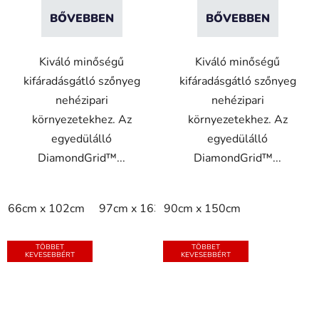
BŐVEBBEN
BŐVEBBEN
Kiváló minőségű
Kiváló minőségű
kifáradásgátló szőnyeg
kifáradásgátló szőnyeg
nehézipari
nehézipari
környezetekhez. Az
környezetekhez. Az
egyedülálló
egyedülálló
DiamondGrid™...
DiamondGrid™...
66cm x 102cm
97cm x 163cm
90cm x 150cm
97cm x 315cm
per m2
TÖBBET
TÖBBET
KEVESEBBÉRT
KEVESEBBÉRT