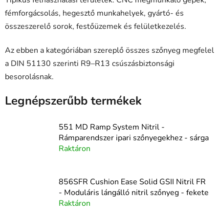
fémforgácsolás, hegesztő munkahelyek, gyártó- és
összeszerelő sorok, festőüzemek és felületkezelés.
Az ebben a kategóriában szereplő összes szőnyeg megfelel
a DIN 51130 szerinti R9–R13 csúszásbiztonsági
besorolásnak.
Legnépszerűbb termékek
551 MD Ramp System Nitril -
Rámparendszer ipari szőnyegekhez - sárga
Raktáron
856SFR Cushion Ease Solid GSII Nitril FR
- Moduláris lángálló nitril szőnyeg - fekete
Raktáron