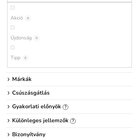
k
r
e
Akció
0
n
d
Újdonság
0
e
z
é
Tipp
0
s
e
Márkák
Csúszásgátlás
Gyakorlati előnyök
?
Különleges jellemzők
?
Bizonyítvány