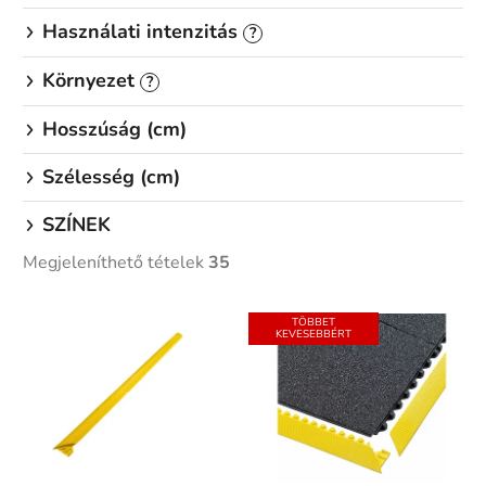
Használati intenzitás
?
Környezet
?
Hosszúság (cm)
Szélesség (cm)
SZÍNEK
Megjeleníthető tételek
35
T
TÖBBET
e
KEVESEBBÉRT
r
m
é
k
e