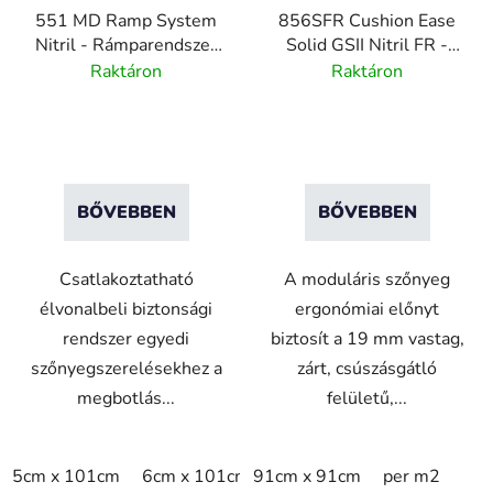
551 MD Ramp System
856SFR Cushion Ease
k
Nitril - Rámparendszer
Solid GSII Nitril FR -
l
ipari szőnyegekhez -
Moduláris lángálló nitril
Raktáron
Raktáron
i
sárga
szőnyeg - fekete
s
t
á
j
BŐVEBBEN
BŐVEBBEN
a
Csatlakoztatható
A moduláris szőnyeg
élvonalbeli biztonsági
ergonómiai előnyt
rendszer egyedi
biztosít a 19 mm vastag,
szőnyegszerelésekhez a
zárt, csúszásgátló
megbotlás...
felületű,...
5cm x 101cm
6cm x 101cm
91cm x 91cm
per m2