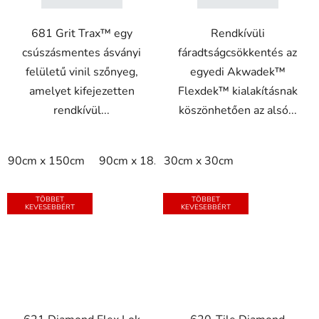
681 Grit Trax™ egy
Rendkívüli
csúszásmentes ásványi
fáradtságcsökkentés az
felületű vinil szőnyeg,
egyedi Akwadek™
amelyet kifejezetten
Flexdek™ kialakításnak
rendkívül...
köszönhetően az alsó...
90cm x 150cm
90cm x 18.3m
30cm x 30cm
90cm x linm
TÖBBET
TÖBBET
KEVESEBBÉRT
KEVESEBBÉRT