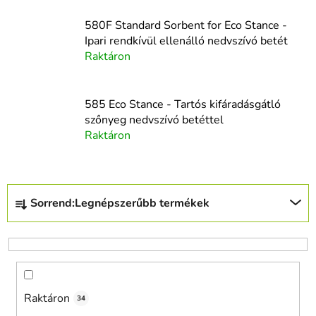
580F Standard Sorbent for Eco Stance -
Ipari rendkívül ellenálló nedvszívó betét
Raktáron
585 Eco Stance - Tartós kifáradásgátló
szőnyeg nedvszívó betéttel
Raktáron
T
Sorrend:
Legnépszerűbb termékek
e
r
m
é
k
Raktáron
e
34