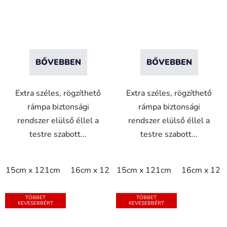
sárga
fekete
BŐVEBBEN
BŐVEBBEN
Extra széles, rögzíthető
Extra széles, rögzíthető
rámpa biztonsági
rámpa biztonsági
rendszer elülső éllel a
rendszer elülső éllel a
testre szabott...
testre szabott...
15cm x 121cm
16cm x 121cm
15cm x 121cm
16cm x 121
TÖBBET
TÖBBET
KEVESEBBÉRT
KEVESEBBÉRT