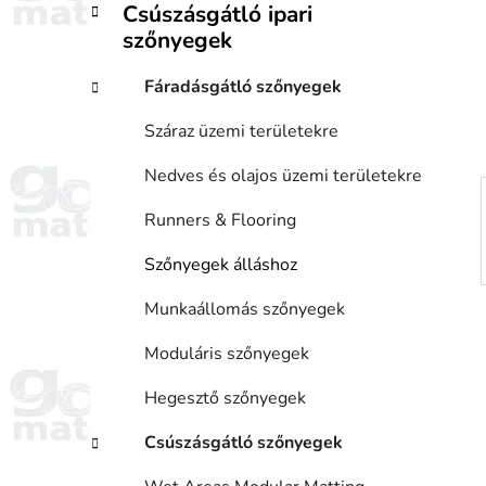
Csúszásgátló ipari
i
ó
szőnyegek
á
p
k
a
Fáradásgátló szőnyegek
n
e
Száraz üzemi területekre
l
Nedves és olajos üzemi területekre
Runners & Flooring
Szőnyegek álláshoz
Munkaállomás szőnyegek
Moduláris szőnyegek
Hegesztő szőnyegek
Csúszásgátló szőnyegek