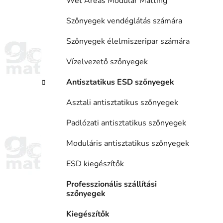
Wet Areas Modular Matting
Szőnyegek vendéglátás számára
Szőnyegek élelmiszeripar számára
Vízelvezető szőnyegek
Antisztatikus ESD szőnyegek
Asztali antisztatikus szőnyegek
Padlózati antisztatikus szőnyegek
Moduláris antisztatikus szőnyegek
ESD kiegészítők
Professzionális szállítási
szőnyegek
Kiegészítők