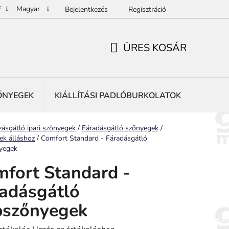
F
Magyar
Bejelentkezés
Regisztráció
ÜRES KOSÁR
KOSÁR
ŐNYEGEK
KIÁLLÍTÁSI PADLÓBURKOLATOK
REKLÁ
ap
ásgátló ipari szőnyegek
/
Fáradásgátló szőnyegek
/
ek álláshoz
/
Comfort Standard - Fáradásgátló
yegek
fort Standard -
adásgátló
bszőnyegek