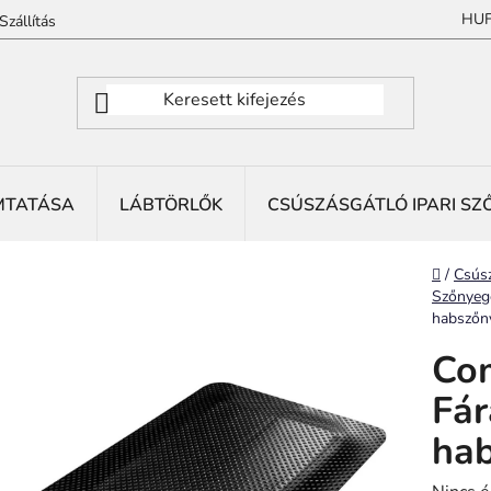
HU
Szállítás
MTATÁSA
LÁBTÖRLŐK
CSÚSZÁSGÁTLÓ IPARI SZ
Kezdől
/
Csúsz
Szőnyeg
habszőn
Com
Fár
ha