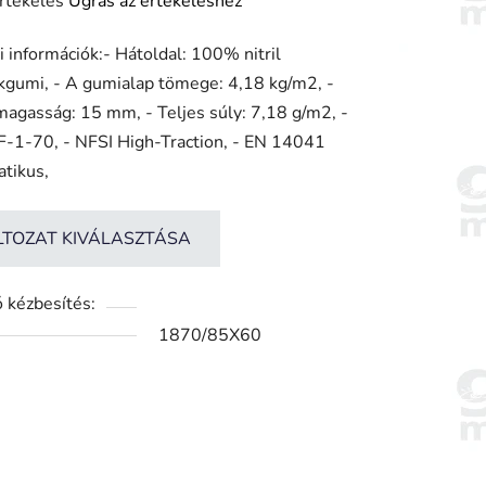
rtékelés
Ugrás az értékeléshez
 információk:- Hátoldal: 100% nitril
gumi, - A gumialap tömege: 4,18 kg/m2, -
ése
magasság: 15 mm, - Teljes súly: 7,18 g/m2, -
-1-70, - NFSI High-Traction, - EN 14041
atikus,
LTOZAT KIVÁLASZTÁSA
 kézbesítés:
1870/85X60