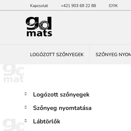
Ugrás
Kapcsolat
+421 903 69 22 88
GYIK
a
fő
tartalomhoz
LOGÓZOTT SZŐNYEGEK
SZŐNYEG NYO
O
K
Kategóriák
Logózott szőnyegek
a
átugrása
l
t
d
Szőnyeg nyomtatása
e
a
g
l
Lábtörlők
ó
s
r