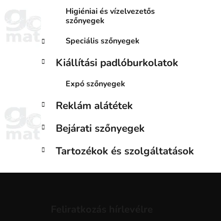
Higiéniai és vízelvezetős
szőnyegek
Speciális szőnyegek
Kiállítási padlóburkolatok
Expó szőnyegek
Reklám alátétek
Bejárati szőnyegek
Tartozékok és szolgáltatások
L
á
Feliratkozás hírlevélre
b