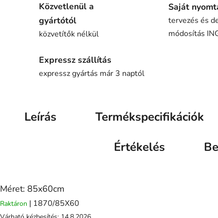
Közvetlenül a
Saját nyomt
gyártótól
tervezés és d
módosítás I
közvetítők nélkül
Expressz szállítás
expressz gyártás már 3 naptól
Leírás
Termékspecifikációk
Értékelés
Be
Méret: 85x60cm
| 1870/85X60
Raktáron
Várható kézbesítés:
14.8.2026