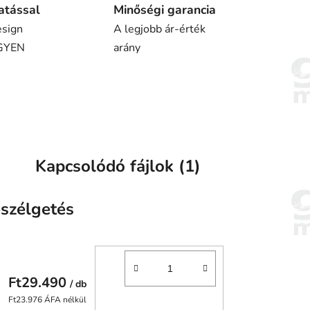
atással
Minőségi garancia
esign
A legjobb ár-érték
NGYEN
arány
Kapcsolódó fájlok (1)
szélgetés
Ft29.490
/ db
Ft23.976 ÁFA nélkül