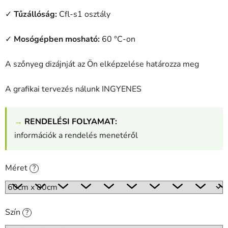
✓
Tűzállóság:
Cfl-s1 osztály
✓
Mosógépben mosható:
60 °C-on
A szőnyeg dizájnját az Ön elképzelése határozza meg
A grafikai tervezés nálunk INGYENES
→
RENDELÉSI FOLYAMAT:
információk a rendelés menetéről
Méret
?
Szín
?