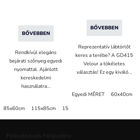
BŐVEBBEN
BŐVEBBEN
Reprezentatív lábtörlőt
Rendkívül elegáns
keres a terébe? A GD415
bejárati szőnyeg egyedi
Velour a tökéletes
nyomattal. Ajánlott
választás! Ez egy kiváló...
kereskedelmi
használatra...
Egyedi MĚRET
60x40cm
85x60cm
115x85cm
150x85cm
180x115cm
240x
L
á
Feliratkozás hírlevélre
b