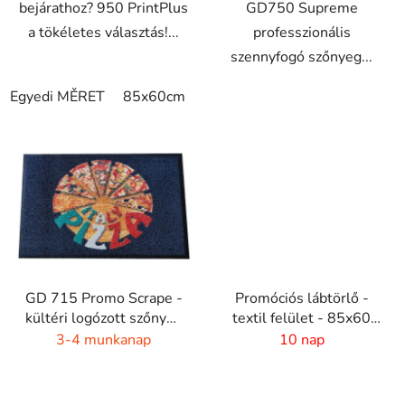
bejárathoz? 950 PrintPlus
GD750 Supreme
a tökéletes választás!...
professzionális
szennyfogó szőnyeg...
Egyedi MĚRET
85x60cm
85x75cm
120x85cm
150
GD 715 Promo Scrape -
Promóciós lábtörlő -
kültéri logózott szőnyeg
textil felület - 85x60
- 7 mm szál
cm
3-4 munkanap
10 nap