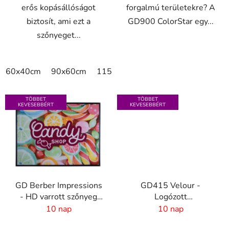
erős kopásállóságot
forgalmú területekre? A
biztosít, ami ezt a
GD900 ColorStar egy...
szőnyeget...
60x40cm
90x60cm
115x115cm
150x100cm
150x
TÖBBET
TÖBBET
KEVESEBBÉRT
KEVESEBBÉRT
GD Berber Impressions
GD415 Velour -
- HD varrott szőnyeg
Logózott
logóval
reklámszőnyeg - 4 mm
10 nap
10 nap
szál - 2 cm Gumiszél