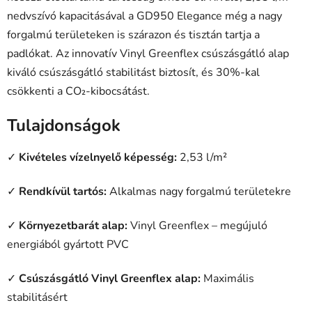
nedvszívó kapacitásával a GD950 Elegance még a nagy
forgalmú területeken is szárazon és tisztán tartja a
padlókat. Az innovatív Vinyl Greenflex csúszásgátló alap
kiváló csúszásgátló stabilitást biztosít, és 30%-kal
csökkenti a CO₂-kibocsátást.
Tulajdonságok
✓
Kivételes vízelnyelő képesség:
2,53 l/m²
✓
Rendkívül tartós:
Alkalmas nagy forgalmú területekre
✓
Környezetbarát alap:
Vinyl Greenflex – megújuló
energiából gyártott PVC
✓
Csúszásgátló Vinyl Greenflex alap:
Maximális
stabilitásért