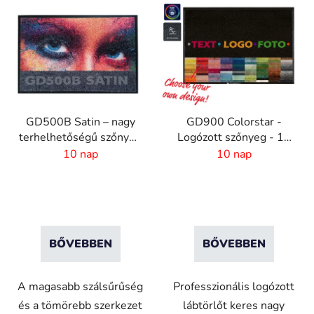
GD500B Satin – nagy
GD900 Colorstar -
terhelhetőségű szőnyeg
Logózott szőnyeg - 10
digitális nyomtatással
mm szál - egyedi méret
10 nap
10 nap
és nedvszívó réteggel
BŐVEBBEN
BŐVEBBEN
A magasabb szálsűrűség
Professzionális logózott
és a tömörebb szerkezet
lábtörlőt keres nagy