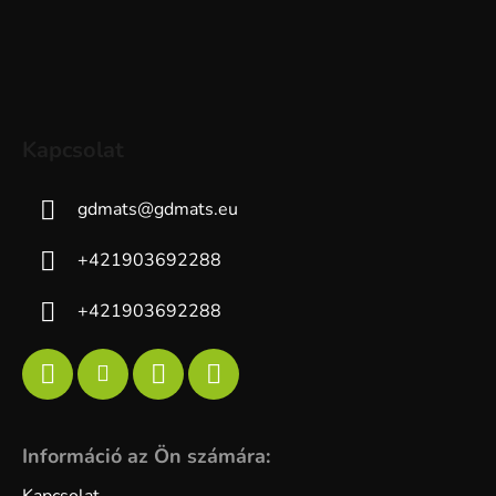
Kapcsolat
gdmats
@
gdmats.eu
+421903692288
+421903692288
Információ az Ön számára: