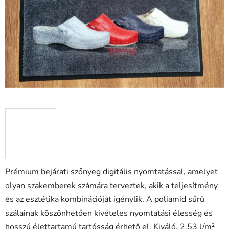
0,0
csillag.
Prémium bejárati szőnyeg digitális nyomtatással, amelyet
olyan szakemberek számára terveztek, akik a teljesítmény
és az esztétika kombinációját igénylik. A poliamid sűrű
szálainak köszönhetően kivételes nyomtatási élesség és
hosszú élettartamú tartósság érhető el. Kiváló, 2,53 l/m²