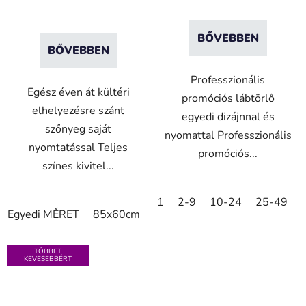
BŐVEBBEN
BŐVEBBEN
Professzionális
Egész éven át kültéri
promóciós lábtörlő
elhelyezésre szánt
egyedi dizájnnal és
szőnyeg saját
nyomattal Professzionális
nyomtatással Teljes
promóciós...
színes kivitel...
1
2-9
10-24
25-49
Egyedi MĚRET
85x60cm
85x75cm
115x85cm
150
TÖBBET
KEVESEBBÉRT