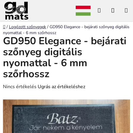
Ugrás
Keresés
KOSÁ
a
fő
tartalomhoz
Kezdőlap
/
Logózott szőnyegek
/
GD950 Elegance - bejárati szőnyeg digitális
nyomattal - 6 mm szőrhossz
GD950 Elegance - bejárati
szőnyeg digitális
nyomattal - 6 mm
szőrhossz
A
Nincs értékelés
Ugrás az értékeléshez
termék
átlagos
értékelése
5-
ből