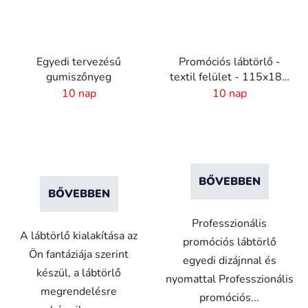
Egyedi tervezésű
Promóciós lábtörlő -
gumiszőnyeg
textil felület - 115x180
cm
10 nap
10 nap
BŐVEBBEN
BŐVEBBEN
Professzionális
A lábtörlő kialakítása az
promóciós lábtörlő
Ön fantáziája szerint
egyedi dizájnnal és
készül, a lábtörlő
nyomattal Professzionális
megrendelésre
promóciós...