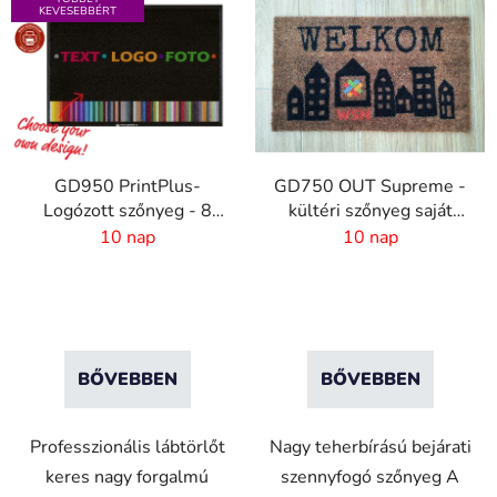
KEVESEBBÉRT
GD950 PrintPlus-
GD750 OUT Supreme -
Logózott szőnyeg - 8
kültéri szőnyeg saját
mm szál - 2 cm gumi
nyomatatásal
10 nap
10 nap
széllel
BŐVEBBEN
BŐVEBBEN
Professzionális lábtörlőt
Nagy teherbírású bejárati
keres nagy forgalmú
szennyfogó szőnyeg A