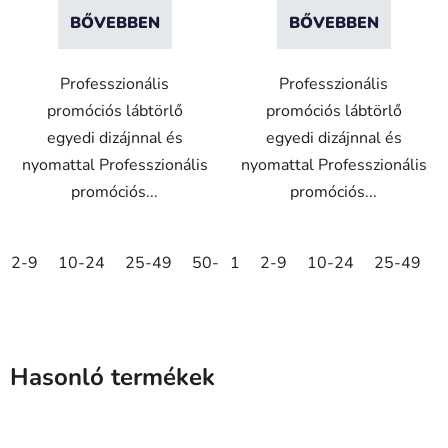
BŐVEBBEN
BŐVEBBEN
Professzionális
Professzionális
promóciós lábtörlő
promóciós lábtörlő
egyedi dizájnnal és
egyedi dizájnnal és
nyomattal Professzionális
nyomattal Professzionális
promóciós...
promóciós...
2-9
10-24
25-49
50-99
1
100-249
2-9
10-24
250-499
25-49
5
Hasonló termékek