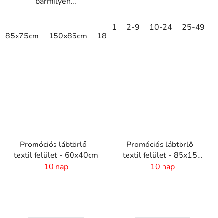
bármilyen...
1
2-9
10-24
25-49
85x75cm
150x85cm
180x115cm
250x150cm
Promóciós lábtörlő -
Promóciós lábtörlő -
textil felület - 60x40cm
textil felület - 85x150
cm
10 nap
10 nap