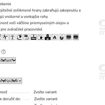
sobenie
ojiteľné zošikmené hrany zabraňujú zakopnutiu a
ú vnútorné a vonkajšie rohy
nosť voči väčšine priemyselných olejov a
pre zváračské pracoviská
r
?
nosť
Zvoľte variant
 doručiť do:
Zvoľte variant