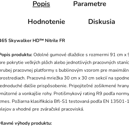
Popis
Parametre
Hodnotenie
Diskusia
465 Skywalker HD™ Nitrile FR
Popis produktu:
Odolné gumové dlaždice s rozmermi 91 cm x 9
pre pokrytie veľkých plôch alebo jednotlivých pracovných stan
hrubej pracovnej platformy s bublinovým vzorom pre maximáln
prostrediach. Pracovná mriežka 30 cm x 30 cm sekcií na spodne
jednoduché ďalšie prispôsobenie. Pripojiteľné zošikmené hran
vnútorné a vonkajšie rohy. Protišmykový rating R9 podľa nor
zmes. Požiarna klasifikácia Bfl-S1 testovaná podľa EN 13501-
olejov a vhodné pre zváračské pracoviská.
Hlavné výhody produktu: