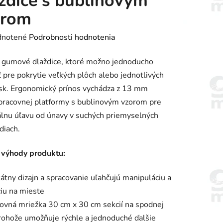
ždice s bublinovým
orom
rné
notené
Podrobnosti hodnotenia
enie
 gumové dlaždice, ktoré možno jednoducho
tu
ť pre pokrytie veľkých plôch alebo jednotlivých
sk. Ergonomický prínos vychádza z 13 mm
pracovnej platformy s bublinovým vzorom pre
lnu úľavu od únavy v suchých priemyselných
diach.
iek.
 výhody produktu:
átny dizajn a spracovanie uľahčujú manipuláciu a
ciu na mieste
ovná mriežka 30 cm x 30 cm sekcií na spodnej
rohože umožňuje rýchle a jednoduché ďalšie