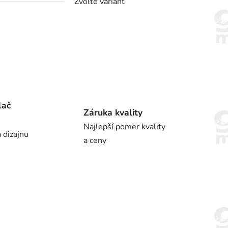
Zvoľte variant
lač
Záruka kvality
Najlepší pomer kvality
 dizajnu
a ceny