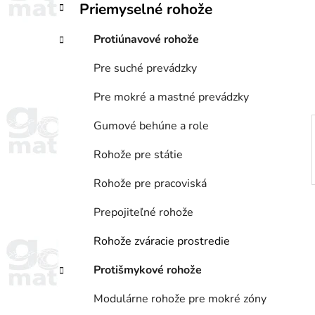
Priemyselné rohože
i
a
e
n
Protiúnavové rohože
e
l
Pre suché prevádzky
Pre mokré a mastné prevádzky
Gumové behúne a role
Rohože pre státie
Rohože pre pracoviská
Prepojiteľné rohože
Rohože zváracie prostredie
Protišmykové rohože
Modulárne rohože pre mokré zóny