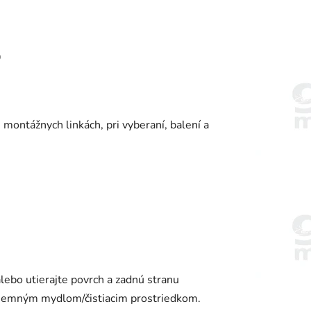
9
ontážnych linkách, pri vyberaní, balení a
ebo utierajte povrch a zadnú stranu
 jemným mydlom/čistiacim prostriedkom.