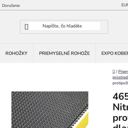
EU
Doručenie
ROHOŽKY
PRIEMYSELNÉ ROHOŽE
EXPO KOBE
Domov
/
Priem
prostred
protipož
46
Nit
pro