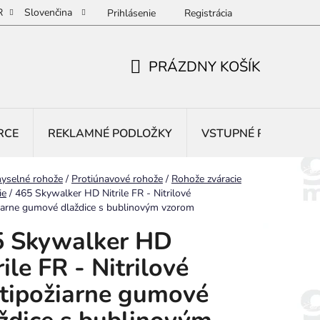
R
Slovenčina
Prihlásenie
Registrácia
PRÁZDNY KOŠÍK
NÁKUPNÝ
KOŠÍK
RCE
REKLAMNÉ PODLOŽKY
VSTUPNÉ ROHOŽE
yselné rohože
/
Protiúnavové rohože
/
Rohože zváracie
ie
/
465 Skywalker HD Nitrile FR - Nitrilové
iarne gumové dlaždice s bublinovým vzorom
5 Skywalker HD
rile FR - Nitrilové
tipožiarne gumové