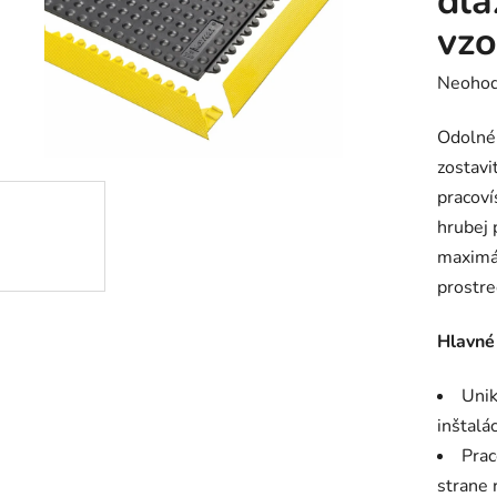
dla
vz
Prieme
Neohod
hodnot
Odolné
produk
zostavi
je
pracoví
0,0
hrubej 
z
maximá
5
prostre
hviezdič
Hlavné
Unik
inštalá
Prac
strane 