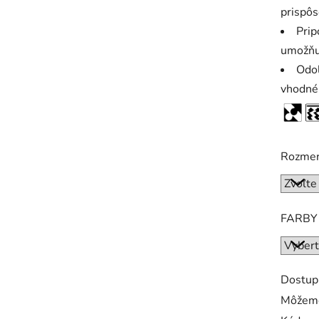
prispô
Prip
umožňuj
Odol
vhodné 
Rozme
FARBY
Dostup
Môžeme