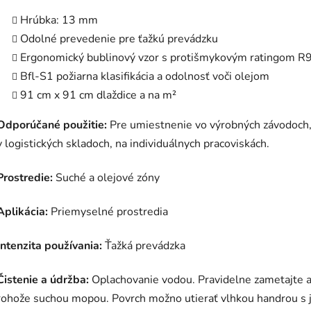
Hrúbka: 13 mm
Odolné prevedenie pre ťažkú prevádzku
Ergonomický bublinový vzor s protišmykovým ratingom R
Bfl-S1 požiarna klasifikácia a odolnosť voči olejom
91 cm x 91 cm dlaždice a na m²
Odporúčané použitie:
Pre umiestnenie vo výrobných závodoch, m
v logistických skladoch, na individuálnych pracoviskách.
Prostredie:
Suché a olejové zóny
Aplikácia:
Priemyselné prostredia
Intenzita používania:
Ťažká prevádzka
Čistenie a údržba:
Oplachovanie vodou. Pravidelne zametajte al
rohože suchou mopou. Povrch možno utierať vlhkou handrou s