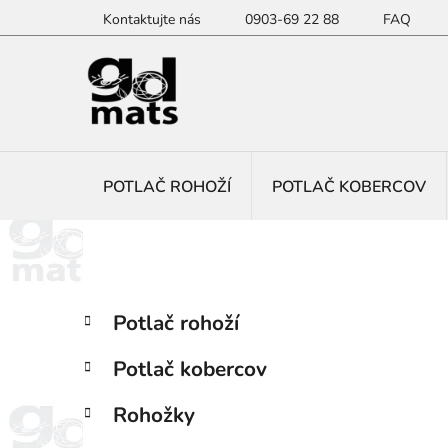
Prejsť
Kontaktujte nás
0903-69 22 88
FAQ
na
obsah
POTLAČ ROHOŽÍ
POTLAČ KOBERCOV
B
K
Preskočiť
Potlač rohoží
a
kategórie
o
t
č
Potlač kobercov
e
n
g
ý
Rohožky
ó
p
r