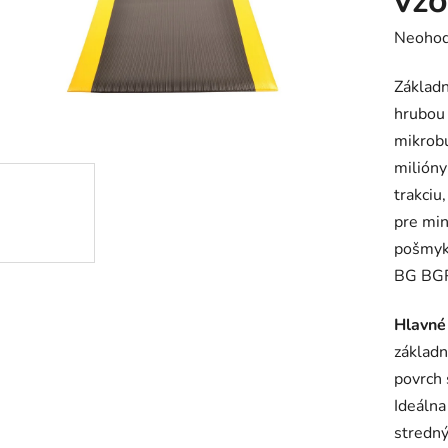
vzo
Prieme
Neohod
hodnot
Základ
produk
hrubou
je
mikrobu
0,0
milióny
z
trakciu
5
pre min
hviezdič
pošmyk
BG BG
Hlavné
základn
povrch 
Ideálna
stredn