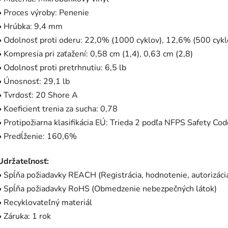
• Proces výroby: Penenie
• Hrúbka: 9,4 mm
• Odolnosť proti oderu: 22,0% (1000 cyklov), 12,6% (500 cykl
• Kompresia pri zaťažení: 0,58 cm (1,4), 0,63 cm (2,8)
• Odolnosť proti pretrhnutiu: 6,5 lb
• Únosnosť: 29,1 lb
• Tvrdosť: 20 Shore A
• Koeficient trenia za sucha: 0,78
• Protipožiarna klasifikácia EÚ: Trieda 2 podľa NFPS Safety Co
• Predĺženie: 160,6%
Udržateľnosť:
• Spĺňa požiadavky REACH (Registrácia, hodnotenie, autorizác
• Spĺňa požiadavky RoHS (Obmedzenie nebezpečných látok)
• Recyklovateľný materiál
• Záruka: 1 rok