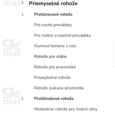
Priemyselné rohože
i
a
e
n
Protiúnavové rohože
e
l
Pre suché prevádzky
Pre mokré a mastné prevádzky
Gumové behúne a role
Rohože pre státie
Rohože pre pracoviská
Prepojiteľné rohože
Rohože zváracie prostredie
Protišmykové rohože
Modulárne rohože pre mokré zóny