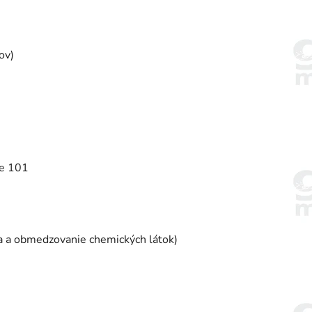
ov)
de 101
ia a obmedzovanie chemických látok)