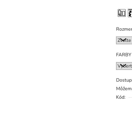
Rozme
FARBY
Dostup
Môžeme
Kód: