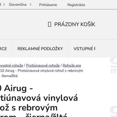
R
Slovenčina
Prihlásenie
Registrácia
PRÁZDNY KOŠÍK
NÁKUPNÝ
KOŠÍK
RCE
REKLAMNÉ PODLOŽKY
VSTUPNÉ ROHOŽE
yselné rohože
/
Protiúnavové rohože
/
Rohože pre
10 Airug - Protiúnavová vinylová rohož s rebrovým
 čierna/žltá
 Airug -
tiúnavová vinylová
ož s rebrovým