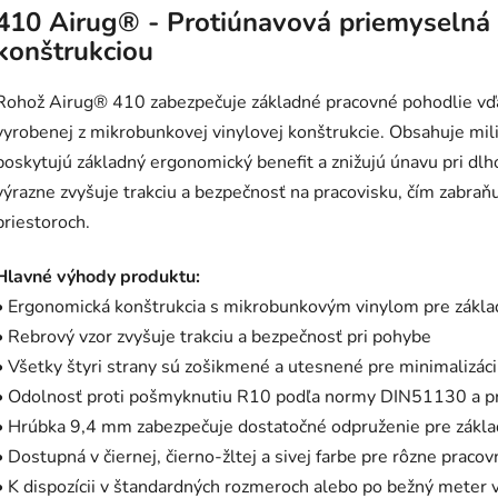
410 Airug® - Protiúnavová priemyselná
konštrukciou
Rohož Airug® 410 zabezpečuje základné pracovné pohodlie vď
vyrobenej z mikrobunkovej vinylovej konštrukcie. Obsahuje mil
poskytujú základný ergonomický benefit a znižujú únavu pri dl
výrazne zvyšuje trakciu a bezpečnosť na pracovisku, čím zabra
priestoroch.
Hlavné výhody produktu:
• Ergonomická konštrukcia s mikrobunkovým vinylom pre zákla
• Rebrový vzor zvyšuje trakciu a bezpečnosť pri pohybe
• Všetky štyri strany sú zošikmené a utesnené pre minimalizáci
• Odolnosť proti pošmyknutiu R10 podľa normy DIN51130 a 
• Hrúbka 9,4 mm zabezpečuje dostatočné odpruženie pre zákl
• Dostupná v čiernej, čierno-žltej a sivej farbe pre rôzne praco
• K dispozícii v štandardných rozmeroch alebo po bežný meter 