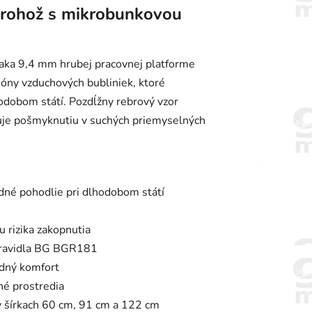
 rohož s mikrobunkovou
aka 9,4 mm hrubej pracovnej platforme
ióny vzduchových bubliniek, ktoré
hodobom státí. Pozdĺžny rebrový vzor
ňuje pošmyknutiu v suchých priemyselných
dné pohodlie pri dlhodobom státí
u rizika zakopnutia
pravidla BG BGR181
adný komfort
vné prostredia
v šírkach 60 cm, 91 cm a 122 cm