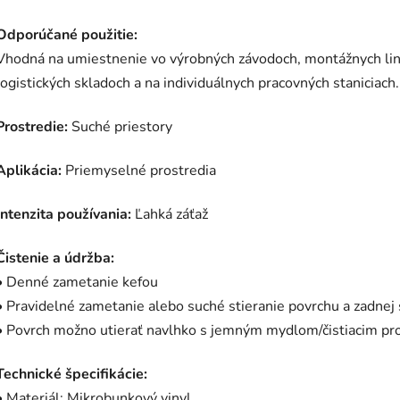
Odporúčané použitie:
Vhodná na umiestnenie vo výrobných závodoch, montážnych linká
logistických skladoch a na individuálnych pracovných staniciach.
Prostredie:
Suché priestory
Aplikácia:
Priemyselné prostredia
Intenzita používania:
Ľahká záťaž
Čistenie a údržba:
• Denné zametanie kefou
• Pravidelné zametanie alebo suché stieranie povrchu a zadnej
• Povrch možno utierať navlhko s jemným mydlom/čistiacim pr
Technické špecifikácie:
• Materiál: Mikrobunkový vinyl