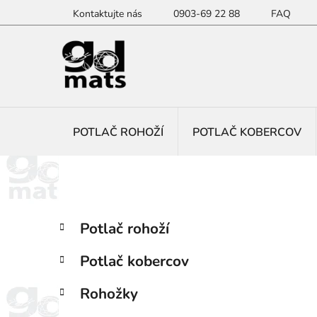
Prejsť
Kontaktujte nás
0903-69 22 88
FAQ
na
obsah
POTLAČ ROHOŽÍ
POTLAČ KOBERCOV
B
K
Preskočiť
Potlač rohoží
a
kategórie
o
t
č
Potlač kobercov
e
n
g
ý
Rohožky
ó
p
r