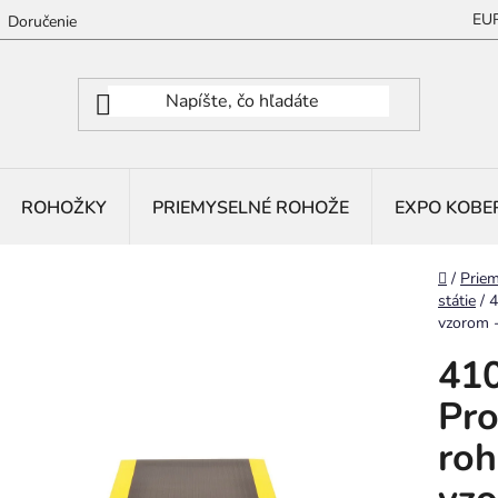
EU
Doručenie
ROHOŽKY
PRIEMYSELNÉ ROHOŽE
EXPO KOBE
Domov
/
Priem
státie
/
4
vzorom -
410
Pro
roh