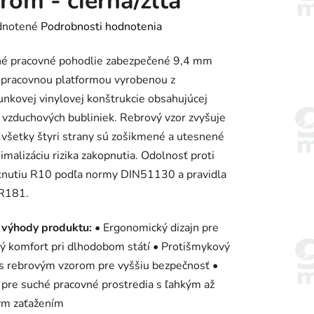
rom - čierna/žltá
rné
notené
Podrobnosti hodnotenia
enie
né pracovné pohodlie zabezpečené 9,4 mm
tu
 pracovnou platformou vyrobenou z
nkovej vinylovej konštrukcie obsahujúcej
 vzduchových bubliniek. Rebrový vzor zvyšuje
, všetky štyri strany sú zošikmené a utesnené
imalizáciu rizika zakopnutia. Odolnosť proti
iek.
nutiu R10 podľa normy DIN51130 a pravidla
R181.
 výhody produktu:
• Ergonomický dizajn pre
ý komfort pri dlhodobom státí • Protišmykový
s rebrovým vzorom pre vyššiu bezpečnosť •
 pre suché pracovné prostredia s ľahkým až
ým zaťažením