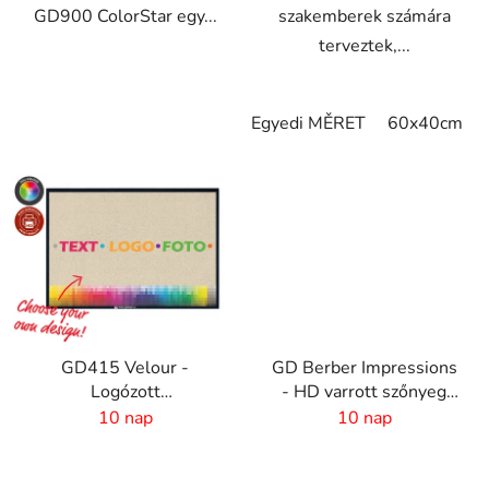
GD900 ColorStar egy...
szakemberek számára
terveztek,...
Egyedi MĚRET
60x40cm
GD415 Velour -
GD Berber Impressions
Logózott
- HD varrott szőnyeg
reklámszőnyeg - 4 mm
logóval
10 nap
10 nap
szál - 2 cm Gumiszél