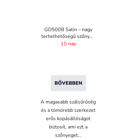
GD500B Satin – nagy
terhelhetőségű szőnyeg
digitális nyomtatással
10 nap
és nedvszívó réteggel
BŐVEBBEN
A magasabb szálsűrűség
és a tömörebb szerkezet
erős kopásállóságot
biztosít, ami ezt a
szőnyeget...