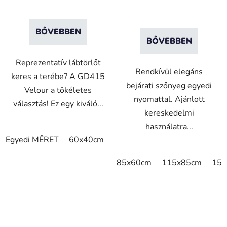
BŐVEBBEN
BŐVEBBEN
Reprezentatív lábtörlőt
Rendkívül elegáns
keres a terébe? A GD415
bejárati szőnyeg egyedi
Velour a tökéletes
nyomattal. Ajánlott
választás! Ez egy kiváló...
kereskedelmi
használatra...
Egyedi MĚRET
60x40cm
75x50cm
75x60cm
85x6
85x60cm
115x85cm
150