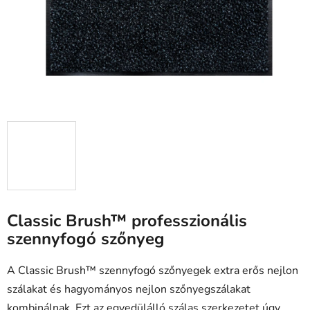
Classic Brush™ professzionális
szennyfogó szőnyeg
A Classic Brush™ szennyfogó szőnyegek extra erős nejlon
szálakat és hagyományos nejlon szőnyegszálakat
kombinálnak. Ezt az egyedülálló szálas szerkezetet úgy