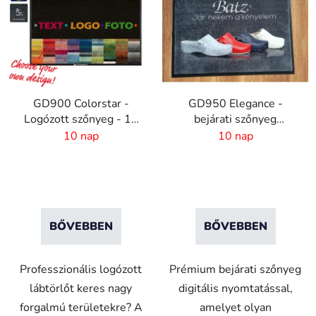
GD900 Colorstar -
GD950 Elegance -
Logózott szőnyeg - 10
bejárati szőnyeg
mm szál - egyedi méret
digitális nyomattal - 6
10 nap
10 nap
mm szőrhossz
BŐVEBBEN
BŐVEBBEN
Professzionális logózott
Prémium bejárati szőnyeg
lábtörlőt keres nagy
digitális nyomtatással,
forgalmú területekre? A
amelyet olyan