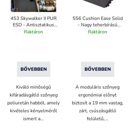
453 Skywalker II PUR
556 Cushion Ease Solid
ESD - Antisztatikus
- Nagy teherbírású
poliuretán szőnyeg
moduláris gumilapok -
Raktáron
Raktáron
kavicsos mintával
fekete
BŐVEBBEN
BŐVEBBEN
Kiváló minőségű
A moduláris szőnyeg
kifáradásgátló szőnyeg
ergonómiai előnyt
poliuretán habból, amely
biztosít a 19 mm vastag,
kivételes kényelméről
zárt, csúszásgátló
ismert a...
felületű,...