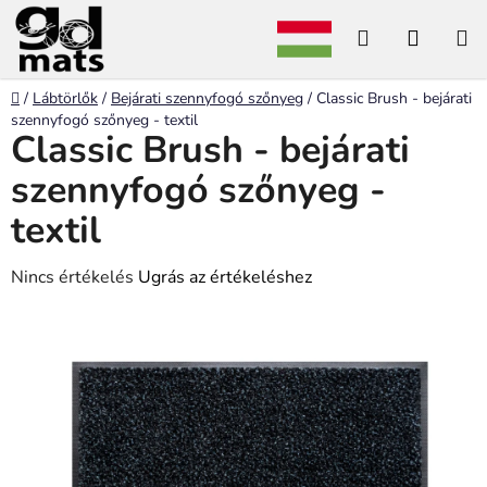
Ugrás
Keresés
KOSÁ
a
fő
tartalomhoz
Kezdőlap
/
Lábtörlők
/
Bejárati szennyfogó szőnyeg
/
Classic Brush - bejárati
szennyfogó szőnyeg - textil
Classic Brush - bejárati
szennyfogó szőnyeg -
textil
A
Nincs értékelés
Ugrás az értékeléshez
termék
átlagos
értékelése
5-
ből
0,0
csillag.