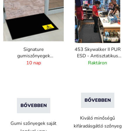
Signature
453 Skywalker II PUR
gumiszőnyegek
ESD - Antisztatikus
biztonsági jelzéssel
poliuretán szőnyeg
10 nap
Raktáron
kavicsos mintával
BŐVEBBEN
BŐVEBBEN
Kiváló minőségű
Gumi szőnyegek saját
kifáradásgátló szőnyeg