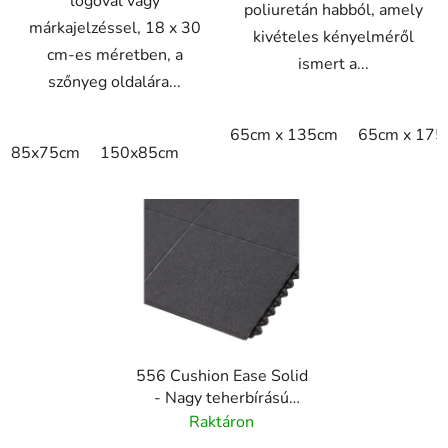
logóval vagy
poliuretán habból, amely
márkajelzéssel, 18 x 30
kivételes kényelméről
cm-es méretben, a
ismert a...
szőnyeg oldalára...
65cm x 135cm
65cm x 175
85x75cm
150x85cm
556 Cushion Ease Solid
- Nagy teherbírású
moduláris gumilapok -
Raktáron
fekete