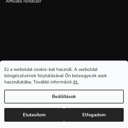
Affiliate rendszer
Ez a weboldal cookie-kat használ. A weboldal
böngészésének folytatásával Ön beleegyezik azok
használatába. További információ
itt.
Beállítások
Elutasítom
Elfogadom
Shoptet készítette
Copyright 2026
GDmatsEU
. Minden jog fenntartva.