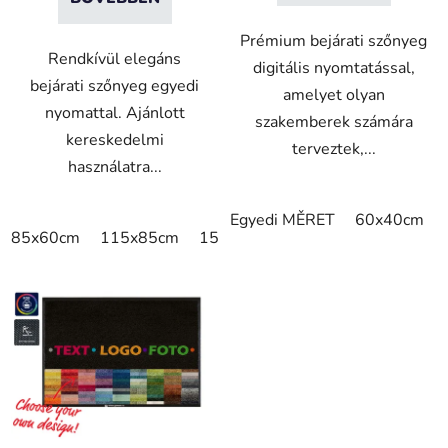
Prémium bejárati szőnyeg
Rendkívül elegáns
digitális nyomtatással,
bejárati szőnyeg egyedi
amelyet olyan
nyomattal. Ajánlott
szakemberek számára
kereskedelmi
terveztek,...
használatra...
Egyedi MĚRET
60x40cm
85x60cm
115x85cm
150x85cm
180x115cm
240x