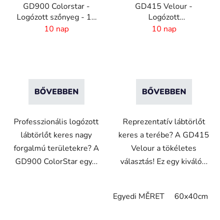
GD900 Colorstar -
GD415 Velour -
Logózott szőnyeg - 10
Logózott
mm szál - egyedi méret
reklámszőnyeg - 4 mm
10 nap
10 nap
szál - 2 cm Gumiszél
BŐVEBBEN
BŐVEBBEN
Professzionális logózott
Reprezentatív lábtörlőt
lábtörlőt keres nagy
keres a terébe? A GD415
forgalmú területekre? A
Velour a tökéletes
GD900 ColorStar egy...
választás! Ez egy kiváló...
Egyedi MĚRET
60x40cm