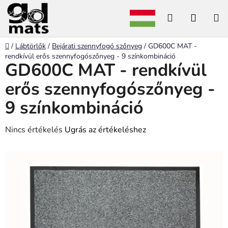
Ugrás
Keresés
KOSÁ
a
fő
tartalomhoz
Kezdőlap
/
Lábtörlők
/
Bejárati szennyfogó szőnyeg
/
GD600C MAT -
rendkívül erős szennyfogószőnyeg - 9 színkombináció
GD600C MAT - rendkívül
erős szennyfogószőnyeg -
9 színkombináció
A
Nincs értékelés
Ugrás az értékeléshez
termék
átlagos
értékelése
5-
ből
0,0
csillag.