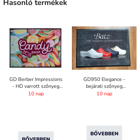
Hasonló termékek
GD Berber Impressions
GD950 Elegance -
- HD varrott szőnyeg
bejárati szőnyeg
logóval
digitális nyomattal - 6
10 nap
10 nap
mm szőrhossz
BŐVEBBEN
BŐVEBBEN