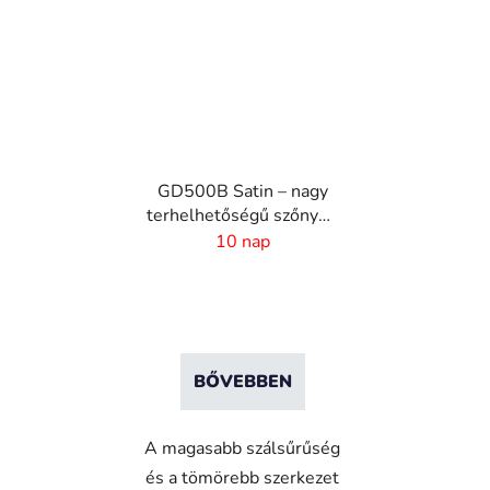
GD500B Satin – nagy
terhelhetőségű szőnyeg
digitális nyomtatással
10 nap
és nedvszívó réteggel
BŐVEBBEN
A magasabb szálsűrűség
és a tömörebb szerkezet