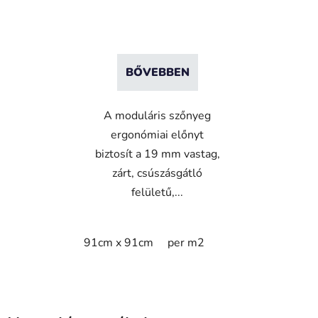
BŐVEBBEN
A moduláris szőnyeg
ergonómiai előnyt
biztosít a 19 mm vastag,
zárt, csúszásgátló
felületű,...
91cm x 91cm
per m2