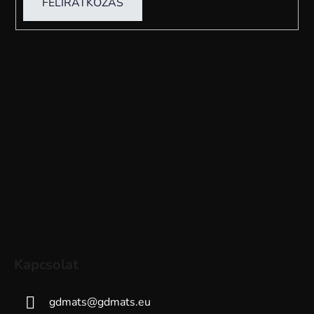
FELIRATKOZÁS
Kapcsolat
gdmats
@
gdmats.eu